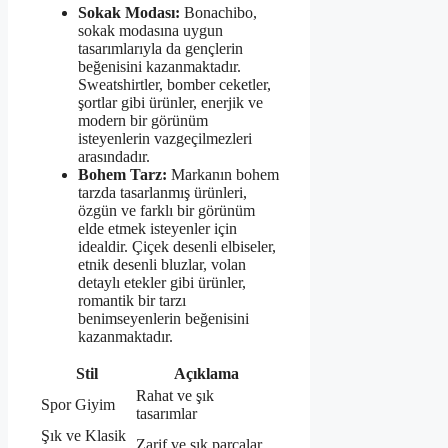
Sokak Modası:
Bonachibo,
sokak modasına uygun
tasarımlarıyla da gençlerin
beğenisini kazanmaktadır.
Sweatshirtler, bomber ceketler,
şortlar gibi ürünler, enerjik ve
modern bir görünüm
isteyenlerin vazgeçilmezleri
arasındadır.
Bohem Tarz:
Markanın bohem
tarzda tasarlanmış ürünleri,
özgün ve farklı bir görünüm
elde etmek isteyenler için
idealdir. Çiçek desenli elbiseler,
etnik desenli bluzlar, volan
detaylı etekler gibi ürünler,
romantik bir tarzı
benimseyenlerin beğenisini
kazanmaktadır.
Stil
Açıklama
Rahat ve şık
Spor Giyim
tasarımlar
Şık ve Klasik
Zarif ve şık parçalar