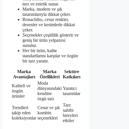
tarz ve estetik sunar.
Marka, modern ve şık
tasarımlarıyla dikkat çeker.
Bonachibo, cesur renkler,
desenler ve kesimlerle dikkat
çeker.
Seçenekler çeşitlilik gösterir ve
geniş bir ürün yelpazesi
sunulur.
Her bir ürün, kalite
standartlarını karşılar ve özgün
bir tarz yaratır.
Marka
Marka
Sektöre
Avantajları
Özellikleri
Katkıları
Moda
Kaliteli ve
dünyasındaki
Yaratıcı
özgün
kendine
tasarımlar
ürünler
özgü tarz
Tarz
Trendleri
Cesur ve şık
sahibi
takip eden
kombin
bireyleri
koleksiyonlar
seçenekleri
etkiler