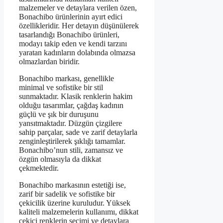
malzemeler ve detaylara verilen özen,
Bonachibo ürünlerinin ayırt edici
özellikleridir. Her detayın düşünülerek
tasarlandığı Bonachibo ürünleri,
modayı takip eden ve kendi tarzını
yaratan kadınların dolabında olmazsa
olmazlardan biridir.
Bonachibo markası, genellikle
minimal ve sofistike bir stil
sunmaktadır. Klasik renklerin hakim
olduğu tasarımlar, çağdaş kadının
güçlü ve şık bir duruşunu
yansıtmaktadır. Düzgün çizgilere
sahip parçalar, sade ve zarif detaylarla
zenginleştirilerek şıklığı tamamlar.
Bonachibo’nun stili, zamansız ve
özgün olmasıyla da dikkat
çekmektedir.
Bonachibo markasının estetiği ise,
zarif bir sadelik ve sofistike bir
çekicilik üzerine kuruludur. Yüksek
kaliteli malzemelerin kullanımı, dikkat
çekici renklerin seçimi ve detaylara