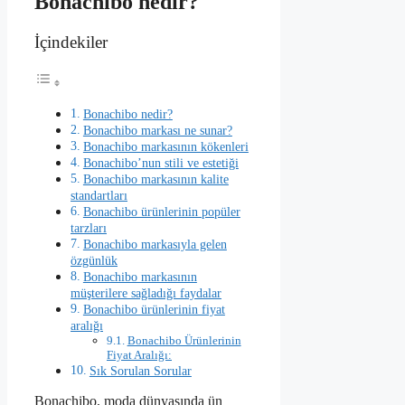
Bonachibo nedir?
İçindekiler
Bonachibo nedir?
Bonachibo markası ne sunar?
Bonachibo markasının kökenleri
Bonachibo’nun stili ve estetiği
Bonachibo markasının kalite
standartları
Bonachibo ürünlerinin popüler
tarzları
Bonachibo markasıyla gelen
özgünlük
Bonachibo markasının
müşterilere sağladığı faydalar
Bonachibo ürünlerinin fiyat
aralığı
Bonachibo Ürünlerinin
Fiyat Aralığı:
Sık Sorulan Sorular
Bonachibo, moda dünyasında ün