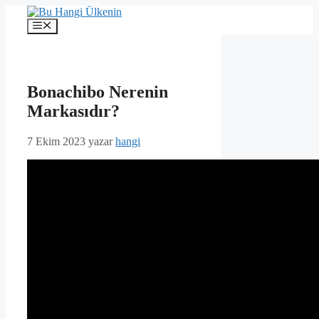
İçeriğe
atla
Menü
Bonachibo Nerenin
Markasıdır?
7 Ekim 2023
yazar
hangi