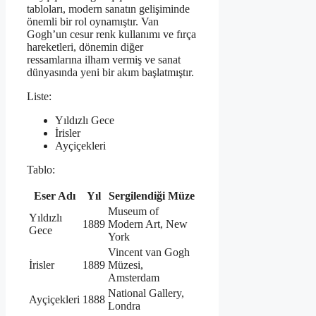
tabloları, modern sanatın gelişiminde
önemli bir rol oynamıştır. Van
Gogh’un cesur renk kullanımı ve fırça
hareketleri, dönemin diğer
ressamlarına ilham vermiş ve sanat
dünyasında yeni bir akım başlatmıştır.
Liste:
Yıldızlı Gece
İrisler
Ayçiçekleri
Tablo:
Eser Adı
Yıl
Sergilendiği Müze
Museum of
Yıldızlı
1889
Modern Art, New
Gece
York
Vincent van Gogh
İrisler
1889
Müzesi,
Amsterdam
National Gallery,
Ayçiçekleri
1888
Londra