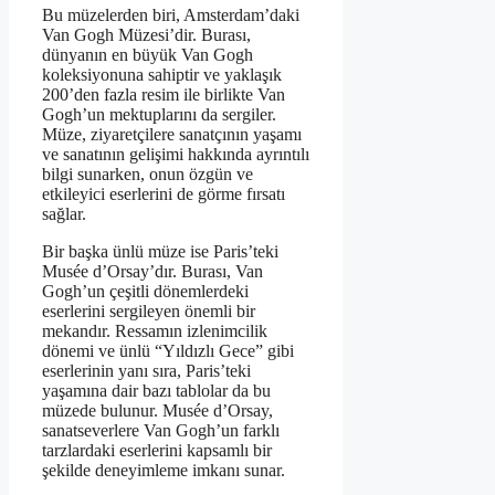
Bu müzelerden biri, Amsterdam’daki
Van Gogh Müzesi’dir. Burası,
dünyanın en büyük Van Gogh
koleksiyonuna sahiptir ve yaklaşık
200’den fazla resim ile birlikte Van
Gogh’un mektuplarını da sergiler.
Müze, ziyaretçilere sanatçının yaşamı
ve sanatının gelişimi hakkında ayrıntılı
bilgi sunarken, onun özgün ve
etkileyici eserlerini de görme fırsatı
sağlar.
Bir başka ünlü müze ise Paris’teki
Musée d’Orsay’dır. Burası, Van
Gogh’un çeşitli dönemlerdeki
eserlerini sergileyen önemli bir
mekandır. Ressamın izlenimcilik
dönemi ve ünlü “Yıldızlı Gece” gibi
eserlerinin yanı sıra, Paris’teki
yaşamına dair bazı tablolar da bu
müzede bulunur. Musée d’Orsay,
sanatseverlere Van Gogh’un farklı
tarzlardaki eserlerini kapsamlı bir
şekilde deneyimleme imkanı sunar.