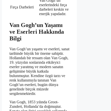
Van Gogh’un
eserlerindeki fırça
Fırça Darbeleri
darbeleri keskin ve
enerjik yapıdadır.
Van Gogh’un Yaşamı
ve Eserleri Hakkında
Bilgi
Van Gogh’un yaşamı ve eserleri, sanat
tarihinde büyük bir öneme sahiptir.
Hollandalı bir ressam olan Van Gogh,
19. yüzyılın sonlarında etkileyici
eserler yaratmış ve modern sanatın
gelişimine büyük katkıda
bulunmuştur. Kendine özgü tarzı ve
renk kullanımıyla tanınan Van
Gogh’un eserleri, bugün dünya
genelinde birçok müzede
sergilenmektedir.
Van Gogh, 1853 yılında Groot-
Zundert, Hollanda’da doğmuştur.
Sanata olan ilgisi çocukluk yıllarında