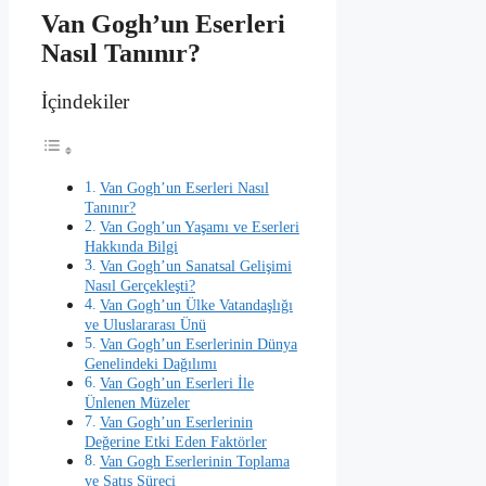
Van Gogh’un Eserleri
Nasıl Tanınır?
İçindekiler
Van Gogh’un Eserleri Nasıl
Tanınır?
Van Gogh’un Yaşamı ve Eserleri
Hakkında Bilgi
Van Gogh’un Sanatsal Gelişimi
Nasıl Gerçekleşti?
Van Gogh’un Ülke Vatandaşlığı
ve Uluslararası Ünü
Van Gogh’un Eserlerinin Dünya
Genelindeki Dağılımı
Van Gogh’un Eserleri İle
Ünlenen Müzeler
Van Gogh’un Eserlerinin
Değerine Etki Eden Faktörler
Van Gogh Eserlerinin Toplama
ve Satış Süreci