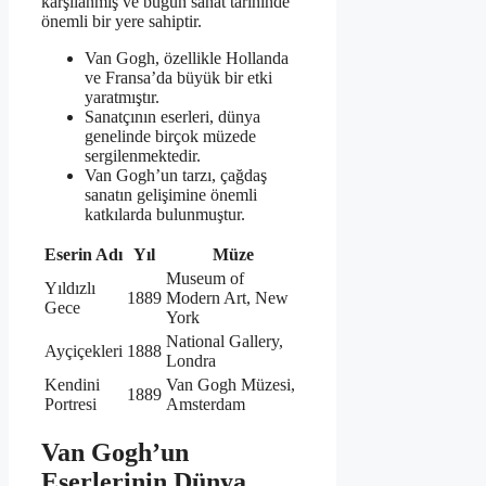
karşılanmış ve bugün sanat tarihinde
önemli bir yere sahiptir.
Van Gogh, özellikle Hollanda
ve Fransa’da büyük bir etki
yaratmıştır.
Sanatçının eserleri, dünya
genelinde birçok müzede
sergilenmektedir.
Van Gogh’un tarzı, çağdaş
sanatın gelişimine önemli
katkılarda bulunmuştur.
Eserin Adı
Yıl
Müze
Museum of
Yıldızlı
1889
Modern Art, New
Gece
York
National Gallery,
Ayçiçekleri
1888
Londra
Kendini
Van Gogh Müzesi,
1889
Portresi
Amsterdam
Van Gogh’un
Eserlerinin Dünya