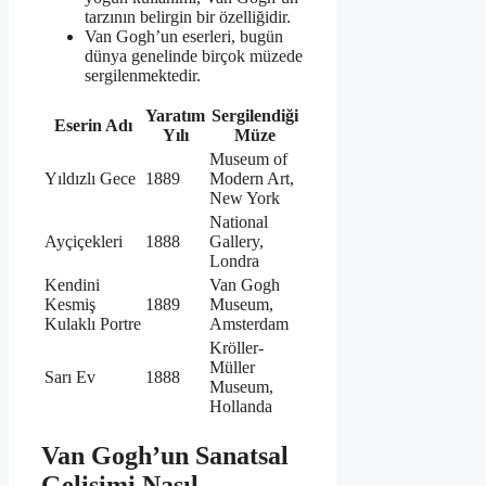
tarzının belirgin bir özelliğidir.
Van Gogh’un eserleri, bugün
dünya genelinde birçok müzede
sergilenmektedir.
Yaratım
Sergilendiği
Eserin Adı
Yılı
Müze
Museum of
Yıldızlı Gece
1889
Modern Art,
New York
National
Ayçiçekleri
1888
Gallery,
Londra
Kendini
Van Gogh
Kesmiş
1889
Museum,
Kulaklı Portre
Amsterdam
Kröller-
Müller
Sarı Ev
1888
Museum,
Hollanda
Van Gogh’un Sanatsal
Gelişimi Nasıl