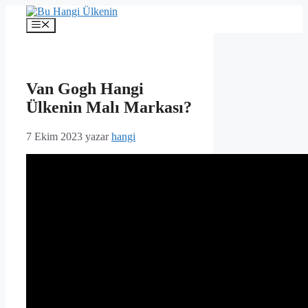
İçeriğe
atla
Menü
Van Gogh Hangi
Ülkenin Malı Markası?
7 Ekim 2023
yazar
hangi