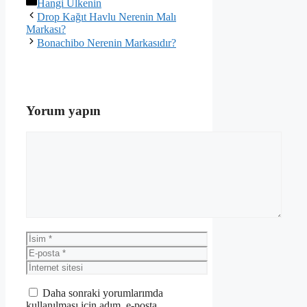
Kategoriler
Hangi Ülkenin
Drop Kağıt Havlu Nerenin Malı
Markası?
Bonachibo Nerenin Markasıdır?
Yorum yapın
Yorum
İsim
E-
posta
İnternet
sitesi
Daha sonraki yorumlarımda
kullanılması için adım, e-posta