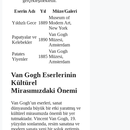
gerçekleşmektedir.
Eserin Adı
Yıl
Müze/Galeri
Museum of
Yıldızlı Gece
1889
Modern Art,
New York
Van Gogh
Papatyalar ve
1890
Müzesi,
Kelebekler
Amsterdam
Van Gogh
Patates
1885
Müzesi,
Yiyenler
Amsterdam
Van Gogh Eserlerinin
Kültürel
Mirasımızdaki Önemi
Van Gogh’un eserleri, sanat
dünyasında büyük bir etki yaratmış ve
kültürel mirasımızda önemli bir yer
tutmaktadır. Vincent Van Gogh, 19.
yüzyılın sonlarında, resim sanatına ve
modern sanata yeni bir soluk getirmiş