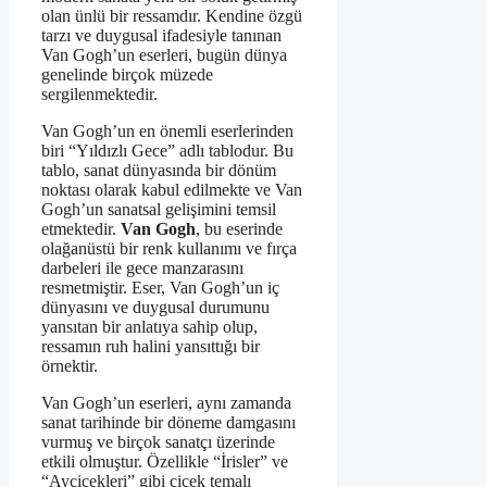
olan ünlü bir ressamdır. Kendine özgü
tarzı ve duygusal ifadesiyle tanınan
Van Gogh’un eserleri, bugün dünya
genelinde birçok müzede
sergilenmektedir.
Van Gogh’un en önemli eserlerinden
biri “Yıldızlı Gece” adlı tablodur. Bu
tablo, sanat dünyasında bir dönüm
noktası olarak kabul edilmekte ve Van
Gogh’un sanatsal gelişimini temsil
etmektedir.
Van Gogh
, bu eserinde
olağanüstü bir renk kullanımı ve fırça
darbeleri ile gece manzarasını
resmetmiştir. Eser, Van Gogh’un iç
dünyasını ve duygusal durumunu
yansıtan bir anlatıya sahip olup,
ressamın ruh halini yansıttığı bir
örnektir.
Van Gogh’un eserleri, aynı zamanda
sanat tarihinde bir döneme damgasını
vurmuş ve birçok sanatçı üzerinde
etkili olmuştur. Özellikle “İrisler” ve
“Ayçiçekleri” gibi çiçek temalı