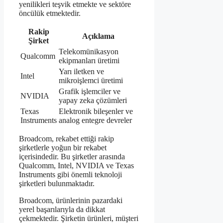
yenilikleri teşvik etmekte ve sektöre
öncülük etmektedir.
Rakip
Açıklama
Şirket
Telekomünikasyon
Qualcomm
ekipmanları üretimi
Yarı iletken ve
Intel
mikroişlemci üretimi
Grafik işlemciler ve
NVIDIA
yapay zeka çözümleri
Texas
Elektronik bileşenler ve
Instruments
analog entegre devreler
Broadcom, rekabet ettiği rakip
şirketlerle yoğun bir rekabet
içerisindedir. Bu şirketler arasında
Qualcomm, Intel, NVIDIA ve Texas
Instruments gibi önemli teknoloji
şirketleri bulunmaktadır.
Broadcom, ürünlerinin pazardaki
yerel başarılarıyla da dikkat
çekmektedir. Şirketin ürünleri, müşteri