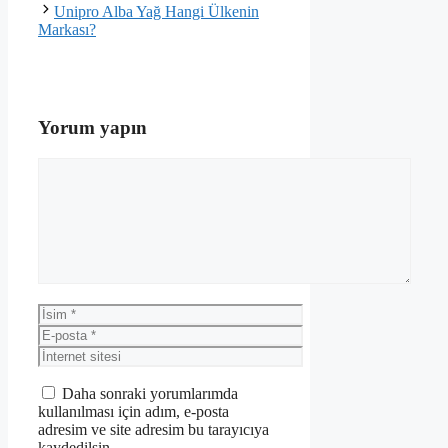
Unipro Alba Yağ Hangi Ülkenin
Markası?
Yorum yapın
Yorum
İsim
E-
posta
İnternet
sitesi
Daha sonraki yorumlarımda
kullanılması için adım, e-posta
adresim ve site adresim bu tarayıcıya
kaydedilsin.