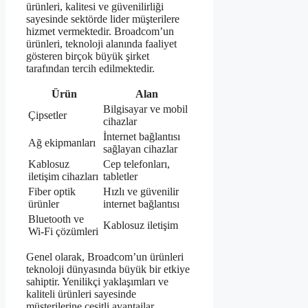
ürünleri, kalitesi ve güvenilirliği
sayesinde sektörde lider müşterilere
hizmet vermektedir. Broadcom’un
ürünleri, teknoloji alanında faaliyet
gösteren birçok büyük şirket
tarafından tercih edilmektedir.
Ürün
Alan
Bilgisayar ve mobil
Çipsetler
cihazlar
İnternet bağlantısı
Ağ ekipmanları
sağlayan cihazlar
Kablosuz
Cep telefonları,
iletişim cihazları
tabletler
Fiber optik
Hızlı ve güvenilir
ürünler
internet bağlantısı
Bluetooth ve
Kablosuz iletişim
Wi-Fi çözümleri
Genel olarak, Broadcom’un ürünleri
teknoloji dünyasında büyük bir etkiye
sahiptir. Yenilikçi yaklaşımları ve
kaliteli ürünleri sayesinde
müşterilerine çeşitli avantajlar