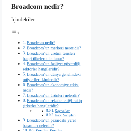
Broadcom nedir?
İçindekiler
Broadcom nedir?
Broadcom’un merkezi neresidir?
Broadcom’un üretim tesisleri
hangi ülkelerde bulunur?
Broadcom’un faaliyet gösterdiği
sektörler hangileridir?
Broadcom’un dünya genelindeki
müşterileri kimlerdir?
Broadcom’un ekonomiye etkisi
nedir?
Broadcom’un ürünleri nelerdir?
Broadcom’un rekabet ettiği rakip
şirketler hangileridir?
Kaynaklar:
Katkı Sahipleri:
Broadcom’un pazardaki yerel
başarıları nelerdir?
Sık Sorulan Sorular