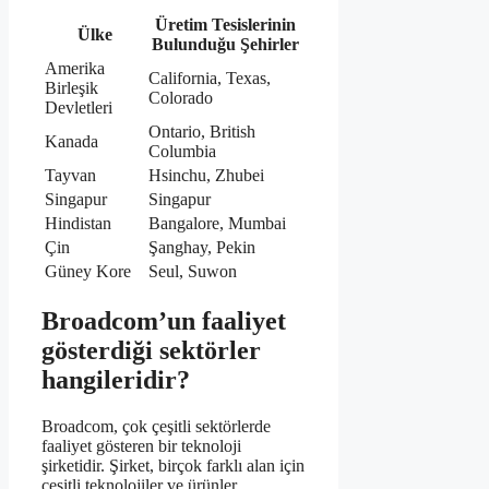
Üretim Tesislerinin
Ülke
Bulunduğu Şehirler
Amerika
California, Texas,
Birleşik
Colorado
Devletleri
Ontario, British
Kanada
Columbia
Tayvan
Hsinchu, Zhubei
Singapur
Singapur
Hindistan
Bangalore, Mumbai
Çin
Şanghay, Pekin
Güney Kore
Seul, Suwon
Broadcom’un faaliyet
gösterdiği sektörler
hangileridir?
Broadcom, çok çeşitli sektörlerde
faaliyet gösteren bir teknoloji
şirketidir. Şirket, birçok farklı alan için
çeşitli teknolojiler ve ürünler