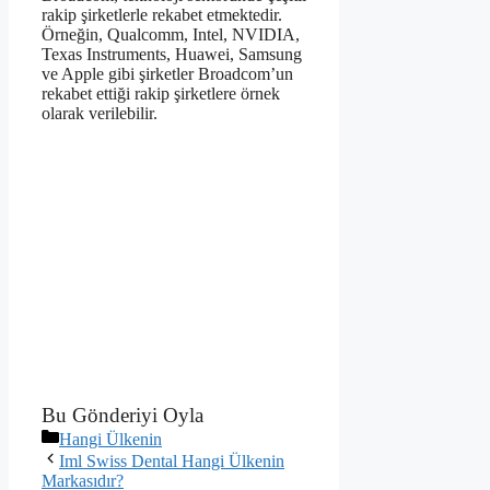
rakip şirketlerle rekabet etmektedir.
Örneğin, Qualcomm, Intel, NVIDIA,
Texas Instruments, Huawei, Samsung
ve Apple gibi şirketler Broadcom’un
rekabet ettiği rakip şirketlere örnek
olarak verilebilir.
Bu Gönderiyi Oyla
Kategoriler
Hangi Ülkenin
Iml Swiss Dental Hangi Ülkenin
Markasıdır?