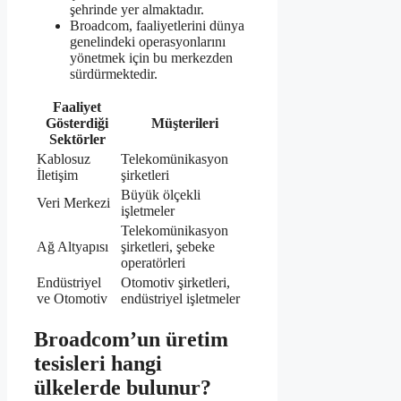
şehrinde yer almaktadır.
Broadcom, faaliyetlerini dünya
genelindeki operasyonlarını
yönetmek için bu merkezden
sürdürmektedir.
Faaliyet
Gösterdiği
Müşterileri
Sektörler
Kablosuz
Telekomünikasyon
İletişim
şirketleri
Büyük ölçekli
Veri Merkezi
işletmeler
Telekomünikasyon
Ağ Altyapısı
şirketleri, şebeke
operatörleri
Endüstriyel
Otomotiv şirketleri,
ve Otomotiv
endüstriyel işletmeler
Broadcom’un üretim
tesisleri hangi
ülkelerde bulunur?