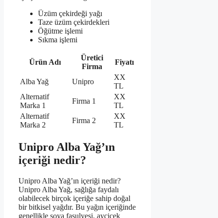
Üzüm çekirdeği yağı
Taze üzüm çekirdekleri
Öğütme işlemi
Sıkma işlemi
Üretici
Ürün Adı
Fiyatı
Firma
XX
Alba Yağ
Unipro
TL
Alternatif
XX
Firma 1
Marka 1
TL
Alternatif
XX
Firma 2
Marka 2
TL
Unipro Alba Yağ’ın
içeriği nedir?
Unipro Alba Yağ’ın içeriği nedir?
Unipro Alba Yağ, sağlığa faydalı
olabilecek birçok içeriğe sahip doğal
bir bitkisel yağdır. Bu yağın içeriğinde
genellikle soya fasulyesi, ayçiçek