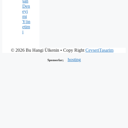
şan
Den
eyi
mi
Yön
etim
i
© 2026 Bu Hangi Ülkenin
• Copy Right
CevseriTasarim
hosting
Sponsorlar;