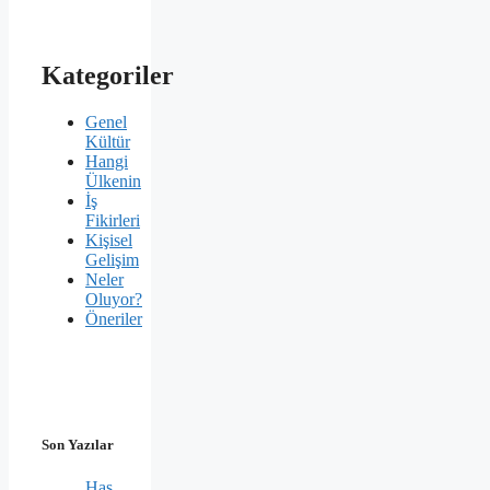
Kategoriler
Genel
Kültür
Hangi
Ülkenin
İş
Fikirleri
Kişisel
Gelişim
Neler
Oluyor?
Öneriler
Son Yazılar
Has