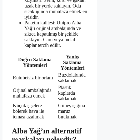
koşulları: Serin, kuru ve ışıktan
uzak bir yerde saklayın. Oda
sıcaklığında muhafaza etmek en
iyisidir.
Paketin kalitesi: Unipro Alba
Yağ’ı orijinal ambalajında ve
sıkıca kapatılmış bir şekilde
saklayın. Cam veya metal
kaplar tercih edilir.
Yanlış
Doğru Saklama
Saklama
Yöntemleri
Yöntemleri
Buzdolabında
Rutubetsiz bir ortam
saklamak
Plastik
Orjinal ambalajında
kaplarda
muhafaza etmek
saklamak
Küçük şişelere
Güneş ışığına
bölerek hava ile
maruz
teması azaltmak
bırakmak
Alba Yağ’ın alternatif
markaları nelerdir?