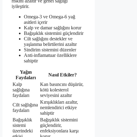
riskini azaltır ve genel sağlığı
iyileştirir.
Omega-3 ve Omega-6 yağ
asitleri içerir
Kalp ve damar sağlığını korur
Bağışıklık sistemini güçlendirir
Cilt sağlığını destekler ve
yaşlanma belirtilerini azaltır
Sindirim sistemini düzenler
Anti-inflamatuar özelliklere
sahiptir
Yağın
Nasıl Etkiler?
Faydaları
Kalp
Kan basıncını düşürür,
sağlığına
kötü kolesterol
faydaları
seviyesini azaltır
Kırışıklıkları azaltır,
Cilt sağlığına
nemlendirici etkiye
faydaları
sahiptir
Bağışıklık
Bağışıklık sistemini
sistemi
güçlendirir,
üzerindeki
enfeksiyonlara karşı
etkisi
korur