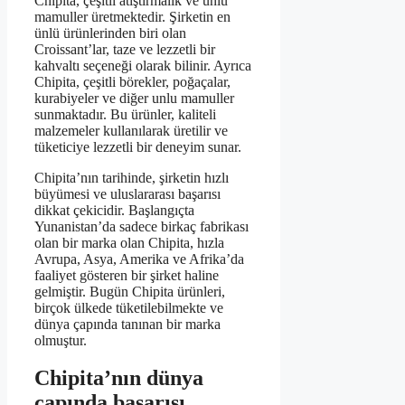
Chipita, çeşitli atıştırmalık ve unlu
mamuller üretmektedir. Şirketin en
ünlü ürünlerinden biri olan
Croissant’lar, taze ve lezzetli bir
kahvaltı seçeneği olarak bilinir. Ayrıca
Chipita, çeşitli börekler, poğaçalar,
kurabiyeler ve diğer unlu mamuller
sunmaktadır. Bu ürünler, kaliteli
malzemeler kullanılarak üretilir ve
tüketiciye lezzetli bir deneyim sunar.
Chipita’nın tarihinde, şirketin hızlı
büyümesi ve uluslararası başarısı
dikkat çekicidir. Başlangıçta
Yunanistan’da sadece birkaç fabrikası
olan bir marka olan Chipita, hızla
Avrupa, Asya, Amerika ve Afrika’da
faaliyet gösteren bir şirket haline
gelmiştir. Bugün Chipita ürünleri,
birçok ülkede tüketilebilmekte ve
dünya çapında tanınan bir marka
olmuştur.
Chipita’nın dünya
çapında başarısı