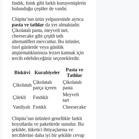
fındık, fıstık gibi farklı kuruyemişlerin
bulunduğu çeşitler de vardır.
Chipita’nın ürün yelpazesinde ayrıca
pasta ve tatlılar
da yer almaktadır.
Çikolatalı pasta, meyveli tart,
cheesecake gibi çeşitli tatlı
alternatifleri mevcuttur. Bu ürünler,
özel günlerde veya günlük
atıştırmalıklarınıza lezzet katmak için
tercih edebileceğiniz seçeneklerdir.
Pasta ve
Bisküvi
Kurabiyeler
Tatlılar
Çikolatalı
Çikolatalı
Çikolatalı
parça içeren
pasta
Meyveli
Çilekli
Fındıklı
tart
Vanilyalı
Fıstıklı
Cheesecake
Chipita’nın ürünleri genellikle farklı
boyutlarda ve paketlerde sunulur. Bu
şekilde, tüketici ihtiyaçlarına ve
tercihlerine daha iyi bir şekilde cevap