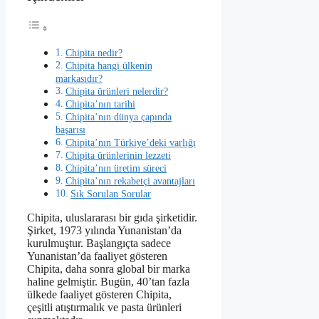
Chipita nedir?
Chipita hangi ülkenin
markasıdır?
Chipita ürünleri nelerdir?
Chipita’nın tarihi
Chipita’nın dünya çapında
başarısı
Chipita’nın Türkiye’deki varlığı
Chipita ürünlerinin lezzeti
Chipita’nın üretim süreci
Chipita’nın rekabetçi avantajları
Sık Sorulan Sorular
Chipita, uluslararası bir gıda şirketidir.
Şirket, 1973 yılında Yunanistan’da
kurulmuştur. Başlangıçta sadece
Yunanistan’da faaliyet gösteren
Chipita, daha sonra global bir marka
haline gelmiştir. Bugün, 40’tan fazla
ülkede faaliyet gösteren Chipita,
çeşitli atıştırmalık ve pasta ürünleri