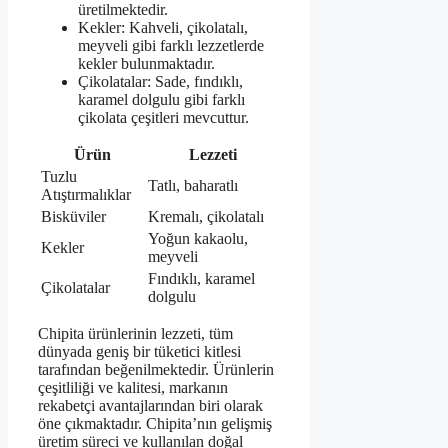
üretilmektedir.
Kekler: Kahveli, çikolatalı,
meyveli gibi farklı lezzetlerde
kekler bulunmaktadır.
Çikolatalar: Sade, fındıklı,
karamel dolgulu gibi farklı
çikolata çeşitleri mevcuttur.
Ürün
Lezzeti
Tuzlu
Tatlı, baharatlı
Atıştırmalıklar
Bisküviler
Kremalı, çikolatalı
Yoğun kakaolu,
Kekler
meyveli
Fındıklı, karamel
Çikolatalar
dolgulu
Chipita ürünlerinin lezzeti, tüm
dünyada geniş bir tüketici kitlesi
tarafından beğenilmektedir. Ürünlerin
çeşitliliği ve kalitesi, markanın
rekabetçi avantajlarından biri olarak
öne çıkmaktadır. Chipita’nın gelişmiş
üretim süreci ve kullanılan doğal