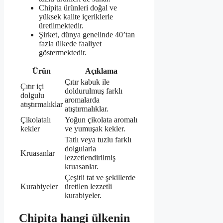
Chipita ürünleri doğal ve
yüksek kalite içeriklerle
üretilmektedir.
Şirket, dünya genelinde 40’tan
fazla ülkede faaliyet
göstermektedir.
Ürün
Açıklama
Çıtır kabuk ile
Çıtır içi
doldurulmuş farklı
dolgulu
aromalarda
atıştırmalıklar
atıştırmalıklar.
Çikolatalı
Yoğun çikolata aromalı
kekler
ve yumuşak kekler.
Tatlı veya tuzlu farklı
dolgularla
Kruasanlar
lezzetlendirilmiş
kruasanlar.
Çeşitli tat ve şekillerde
Kurabiyeler
üretilen lezzetli
kurabiyeler.
Chipita hangi ülkenin