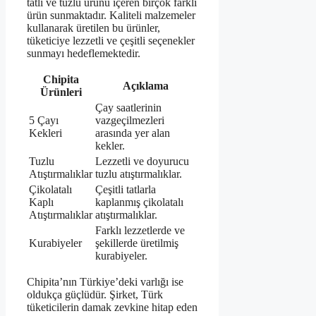
tatlı ve tuzlu ürünü içeren birçok farklı
ürün sunmaktadır. Kaliteli malzemeler
kullanarak üretilen bu ürünler,
tüketiciye lezzetli ve çeşitli seçenekler
sunmayı hedeflemektedir.
Chipita
Açıklama
Ürünleri
Çay saatlerinin
5 Çayı
vazgeçilmezleri
Kekleri
arasında yer alan
kekler.
Tuzlu
Lezzetli ve doyurucu
Atıştırmalıklar
tuzlu atıştırmalıklar.
Çikolatalı
Çeşitli tatlarla
Kaplı
kaplanmış çikolatalı
Atıştırmalıklar
atıştırmalıklar.
Farklı lezzetlerde ve
Kurabiyeler
şekillerde üretilmiş
kurabiyeler.
Chipita’nın Türkiye’deki varlığı ise
oldukça güçlüdür. Şirket, Türk
tüketicilerin damak zevkine hitap eden