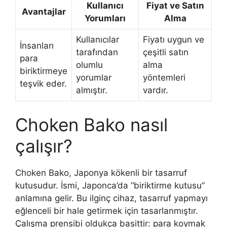
Kullanıcı
Fiyat ve Satın
Avantajlar
Yorumları
Alma
Kullanıcılar
Fiyatı uygun ve
İnsanları
tarafından
çeşitli satın
para
olumlu
alma
biriktirmeye
yorumlar
yöntemleri
teşvik eder.
almıştır.
vardır.
Choken Bako nasıl
çalışır?
Choken Bako, Japonya kökenli bir tasarruf
kutusudur. İsmi, Japonca’da “biriktirme kutusu”
anlamına gelir. Bu ilginç cihaz, tasarruf yapmayı
eğlenceli bir hale getirmek için tasarlanmıştır.
Çalışma prensibi oldukça basittir: para koymak