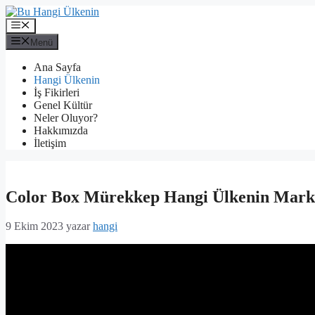
İçeriğe
atla
Menü
Menü
Ana Sayfa
Hangi Ülkenin
İş Fikirleri
Genel Kültür
Neler Oluyor?
Hakkımızda
İletişim
Color Box Mürekkep Hangi Ülkenin Mark
9 Ekim 2023
yazar
hangi