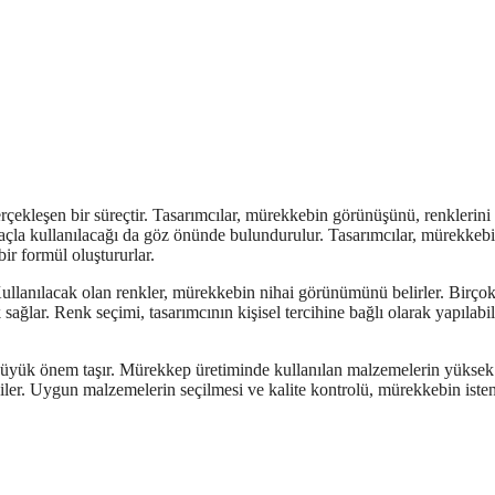
çekleşen bir süreçtir. Tasarımcılar, mürekkebin görünüşünü, renklerini
maçla kullanılacağı da göz önünde bulundurulur. Tasarımcılar, mürekkeb
ir formül oluştururlar.
ullanılacak olan renkler, mürekkebin nihai görünümünü belirler. Birço
sağlar. Renk seçimi, tasarımcının kişisel tercihine bağlı olarak yapılabi
 büyük önem taşır. Mürekkep üretiminde kullanılan malzemelerin yüksek
kiler. Uygun malzemelerin seçilmesi ve kalite kontrolü, mürekkebin isten