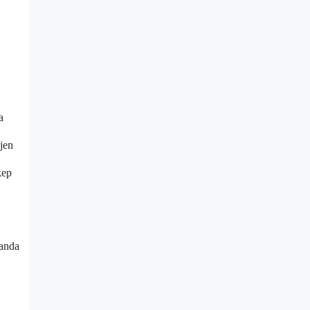
a
jen
kep
manda