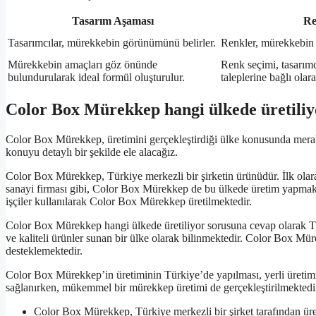
Tasarım Aşaması
Re
Tasarımcılar, mürekkebin görünümünü belirler.
Renkler, mürekkebin 
Mürekkebin amaçları göz önünde
Renk seçimi, tasarımc
bulundurularak ideal formül oluşturulur.
taleplerine bağlı olara
Color Box Mürekkep hangi ülkede üretiliy
Color Box Mürekkep, üretimini gerçekleştirdiği ülke konusunda merak 
konuyu detaylı bir şekilde ele alacağız.
Color Box Mürekkep, Türkiye merkezli bir şirketin ürünüdür. İlk olara
sanayi firması gibi, Color Box Mürekkep de bu ülkede üretim yapmaktad
işçiler kullanılarak Color Box Mürekkep üretilmektedir.
Color Box Mürekkep hangi ülkede üretiliyor sorusuna cevap olarak T
ve kaliteli ürünler sunan bir ülke olarak bilinmektedir. Color Box Mür
desteklemektedir.
Color Box Mürekkep’in üretiminin Türkiye’de yapılması, yerli üretim
sağlanırken, mükemmel bir mürekkep üretimi de gerçekleştirilmektedi
Color Box Mürekkep, Türkiye merkezli bir şirket tarafından üre