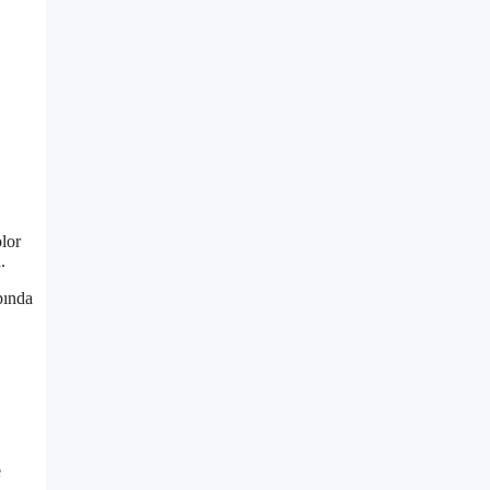
lor
.
pında
e