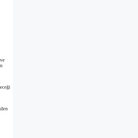
 ve
in
k
leceği
ilen