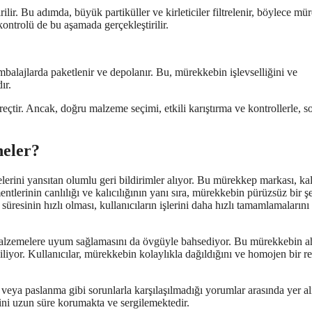
ilir. Bu adımda, büyük partiküller ve kirleticiler filtrelenir, böylece m
ontrolü de bu aşamada gerçekleştirilir.
lajlarda paketlenir ve depolanır. Bu, mürekkebin işlevselliğini ve
ır.
çtir. Ancak, doğru malzeme seçimi, etkili karıştırma ve kontrollerle, s
neler?
erini yansıtan olumlu geri bildirimler alıyor. Bu mürekkep markası, kal
entlerinin canlılığı ve kalıcılığının yanı sıra, mürekkebin pürüzsüz bir ş
üresinin hızlı olması, kullanıcıların işlerini daha hızlı tamamlamalarını
malzemelere uyum sağlamasını da övgüyle bahsediyor. Bu mürekkebin a
iliyor. Kullanıcılar, mürekkebin kolaylıkla dağıldığını ve homojen bir r
ya paslanma gibi sorunlarla karşılaşılmadığı yorumlar arasında yer al
erini uzun süre korumakta ve sergilemektedir.