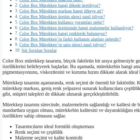
Color Box Mürekkep hangi ülkede üretiliyor?
Color Box Mürekkep markası hangi ülkeye ait?
Color Box Mürekkep üretim süreci nasıl işliyor?
Color Box Mürekkep kullanıcı yorumları neler?
Color Box Mürekkep üretiminde hangi malzemeler kullanılıyor?
Color Box Mürekkep hangi renklerde bulunuyor?
Color Box Mürekkep’in farklı kullanım alanları nelerdir?
Color Box Mürekkep’in satış süreci nasıl işliyor?
Sık Sorulan Sorular
Color Box mürekkep tasarımı, birçok faktörün bir araya gelmesiyle ger
özelliklerini belirleyerek başlarlar. Bu aşamada, mürekkebin hangi a
pigmentasyonunu, viskozitesini ve kuruma hızını dikkate alarak ideal b
Mürekkep tasarımı aşamasında, renk seçimi de önemli bir faktördür. K
mürekkep markası, geniş renk yelpazesi sunarak kullanıcılara çeşitlilik 
gibi, müşteri talepleri de dikkate alınarak gerçekleştirilebilir.
Mürekkep tasarımı sürecinde, malzemelerin sağlamlığı ve kalitesi de
standartlara uygun olması, mürekkebin kalitesini ve dayanıklılığını et
özelliklere sahip olmasını sağlar.
Tasarımcıların ideal formülü oluşturması
Renk seçimi ve çeşitlilik
Malzeme seçimi ve kalite kontrolü