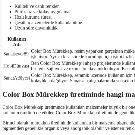
Kaliteli ve canlı renkler
Pürüzsüz ve kolay uygulama
Hızlı kuruma süresi
Çeşitli malzemelerde kullanılabilme
Uzun süre dayanıklılık
Kullanıcı
Adı
Color Box Mürekkep, resim yaparken gerçekten mükemm
Sanatsever89
işleniyor. Ayrıca kısa sürede kuruduğu için işimi hızl
Ben Color Box Mürekkep’i ahşap projelerimde kulla
HobiDünyası
bir renk sağlıyor ve uzun süre dayanıklı oluyor. Kesinl
Color Box Mürekkep, seramik üzerinde kullanım için h
SanatAtölyesi
kolaylıkla dağılıyor. Sanatsal çalışmalarımda sıkça terc
Color Box Mürekkep üretiminde hangi mal
Color Box Mürekkep üretiminde kullanılan malzemeler büyük bir önem
kullanım ömrünü de etkiler. Color Box Mürekkep üretiminde genellikle
Birinci olarak, mürekkep üretiminde kullanılan bir malzeme pigmentle
pigmentleri genellikle organik veya anorganik olabilir ve istenen renk t