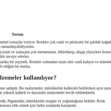
Yorum
el sonuçlar veriyor. Renkler çok canlı ve pürüzsüz bir şekilde kağıd
ıca tamamlayabiliyorum.
nıyorum ve sonuçtan çok memnunum. Mürekkep, ahşap yüzeylere homo
ikle tavsiye ederim.
arika bir seçenek. Renkler solmadan uzun süre canlı kalıyor ve mürek
ih ettiğim bir marka.
zemeler kullanılıyor?
e sahiptir. Bu malzemeler, mürekkebin kalitesini belirlerken aynı za
 yüksek kaliteli ve dayanıklı malzemeler tercih edilmektedir.
rdir. Pigmentler, mürekkebin rengini ve yoğunluğunu belirler. Renk
onunu elde etmek için farklı oranlarda karıştırılır.