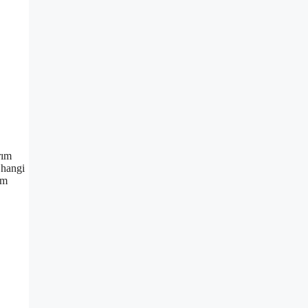
rım
 hangi
ım