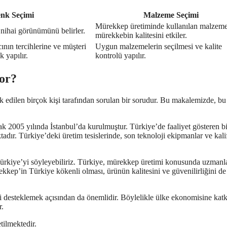
nk Seçimi
Malzeme Seçimi
Mürekkep üretiminde kullanılan malzeme
nihai görünümünü belirler.
mürekkebin kalitesini etkiler.
ının tercihlerine ve müşteri
Uygun malzemelerin seçilmesi ve kalite
k yapılır.
kontrolü yapılır.
or?
edilen birçok kişi tarafından sorulan bir sorudur. Bu makalemizde, bu
k 2005 yılında İstanbul’da kurulmuştur. Türkiye’de faaliyet gösteren b
ır. Türkiye’deki üretim tesislerinde, son teknoloji ekipmanlar ve kali
ürkiye’yi söyleyebiliriz. Türkiye, mürekkep üretimi konusunda uzmanl
ekkep’in Türkiye kökenli olması, ürünün kalitesini ve güvenilirliğini de
i desteklemek açısından da önemlidir. Böylelikle ülke ekonomisine katk
r.
tilmektedir.