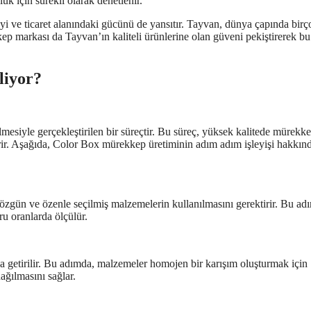
luk için sürekli olarak denetlenir.
 ve ticaret alanındaki gücünü de yansıtır. Tayvan, dünya çapında birç
kep markası da Tayvan’ın kaliteli ürünlerine olan güveni pekiştirerek bu
liyor?
mesiyle gerçekleştirilen bir süreçtir. Bu süreç, yüksek kalitede mürekk
çerir. Aşağıda, Color Box mürekkep üretiminin adım adım işleyişi hakkın
özgün ve özenle seçilmiş malzemelerin kullanılmasını gerektirir. Bu ad
ru oranlarda ölçülür.
a getirilir. Bu adımda, malzemeler homojen bir karışım oluşturmak için
dağılmasını sağlar.