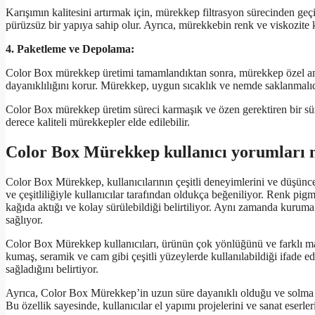
Karışımın kalitesini artırmak için, mürekkep filtrasyon sürecinden geçir
pürüzsüz bir yapıya sahip olur. Ayrıca, mürekkebin renk ve viskozite k
4. Paketleme ve Depolama:
Color Box mürekkep üretimi tamamlandıktan sonra, mürekkep özel amba
dayanıklılığını korur. Mürekkep, uygun sıcaklık ve nemde saklanmalıd
Color Box mürekkep üretim süreci karmaşık ve özen gerektiren bir süre
derece kaliteli mürekkepler elde edilebilir.
Color Box Mürekkep kullanıcı yorumları 
Color Box Mürekkep, kullanıcılarının çeşitli deneyimlerini ve düşüncel
ve çeşitliliğiyle kullanıcılar tarafından oldukça beğeniliyor. Renk pigm
kağıda aktığı ve kolay sürülebildiği belirtiliyor. Aynı zamanda kuruma s
sağlıyor.
Color Box Mürekkep kullanıcıları, ürünün çok yönlüğünü ve farklı 
kumaş, seramik ve cam gibi çeşitli yüzeylerde kullanılabildiği ifade ed
sağladığını belirtiyor.
Ayrıca, Color Box Mürekkep’in uzun süre dayanıklı olduğu ve solma ve
Bu özellik sayesinde, kullanıcılar el yapımı projelerini ve sanat eserl