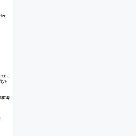
ler,
irçok
fiye
aşmış
ı