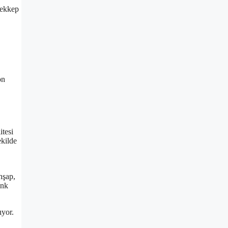
ürekkep
on
itesi
ekilde
hşap,
enk
ıyor.