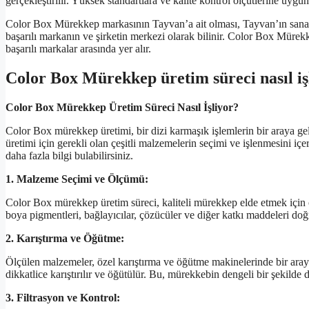
gerçekleştirilir. Yüksek standartlara ve kalite kontrol ölçütlerine uygun
Color Box Mürekkep markasının Tayvan’a ait olması, Tayvan’ın sanayi
başarılı markanın ve şirketin merkezi olarak bilinir. Color Box Mürek
başarılı markalar arasında yer alır.
Color Box Mürekkep üretim süreci nasıl iş
Color Box Mürekkep Üretim Süreci Nasıl İşliyor?
Color Box mürekkep üretimi, bir dizi karmaşık işlemlerin bir araya gel
üretimi için gerekli olan çeşitli malzemelerin seçimi ve işlenmesini i
daha fazla bilgi bulabilirsiniz.
1. Malzeme Seçimi ve Ölçümü:
Color Box mürekkep üretim süreci, kaliteli mürekkep elde etmek için 
boya pigmentleri, bağlayıcılar, çözücüler ve diğer katkı maddeleri doğ
2. Karıştırma ve Öğütme:
Ölçülen malzemeler, özel karıştırma ve öğütme makinelerinde bir aray
dikkatlice karıştırılır ve öğütülür. Bu, mürekkebin dengeli bir şekilde 
3. Filtrasyon ve Kontrol: