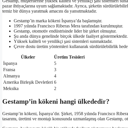
Gestamp, müşterilerine yüksek kaliteli ve yenilikçi şasi sistemleri sun
pazar ihtiyaçlarına uyum sağlamaktadır. Ayrıca, şirketin sürdürülebil
temiz bir dünya yaratmak amacını da yansıtmaktadır.
Gestamp’in marka kökeni İspanya’da başlamıştır.
1997 yılında Francisco Riberas Mera tarafından kurulmuştur.
Gestamp, otomotiv endüstrisinde lider bir şirket olmuştur.
Şu anda dünya genelinde birçok ülkede faaliyet göstermektedir.
Yüksek kaliteli ve yenilikçi şasi sistemleri sunmaktadır.
Çevre dostu üretim yöntemleri kullanarak sürdürülebilirlik hede
Ülkeler
Üretim Tesisleri
İspanya
5
Fransa
3
Almanya
4
Amerika Birleşik Devletleri
6
Meksika
2
Gestamp’in kökeni hangi ülkededir?
Gestamp’in kökeni, İspanya’dır. Şirket, 1958 yılında Francisco Riber
tasarımı, üretimi ve montajı konusunda uzmanlaşmış olan Gestamp, ot