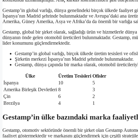
Gestamp’in global varlığı, dünya genelindeki birçok ülkede faaliyet gös
İspanya’nın Madrid şehrinde bulunmaktadır ve Avrupa’daki ana üreti
Amerika, Güney Amerika, Asya ve Afrika’da da önemli bir varlığa sah
Gestamp, global bir şirket olarak, sağladığı ürün ve hizmetlerle dünya
dünyanın önde gelen otomobil üreticileri bulunmaktadır. Gestamp, müş
lider konumunu güçlendirmektedir.
Gestamp’in global varlığı, birçok ülkede üretim tesisleri ve ofisl
Şirketin merkezi İspanya’nın Madrid şehrinde bulunmaktadır.
Gestamp, dünya çapında bir marka olarak, otomobil üreticileriyl
Ülke
Üretim Tesisleri
Ofisler
İspanya
10
5
Amerika Birleşik Devletleri
8
3
Çin
6
2
Brezilya
4
1
Gestamp’in ülke bazındaki marka faaliyetl
Gestamp, otomotiv sektöründe önemli bir şirket olan Gestamp Automot
faaliyet göstermektedir ve markasını güçlendirmek için çeşitli stratejile