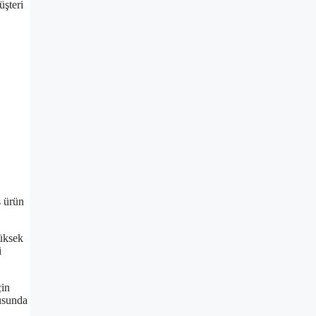
üşteri
ş ürün
yüksek
i
çin
nusunda