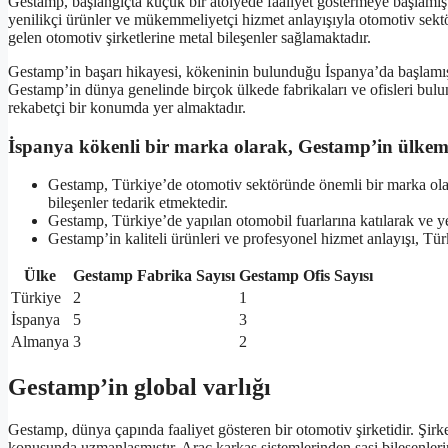
Gestamp, başlangıçta küçük bir atölyede faaliyet göstermeye başlamış
yenilikçi ürünler ve mükemmeliyetçi hizmet anlayışıyla otomotiv se
gelen otomotiv şirketlerine metal bileşenler sağlamaktadır.
Gestamp’in başarı hikayesi, kökeninin bulunduğu İspanya’da başlamış ol
Gestamp’in dünya genelinde birçok ülkede fabrikaları ve ofisleri bulu
rekabetçi bir konumda yer almaktadır.
İspanya kökenli bir marka olarak, Gestamp’in ülkemiz
Gestamp, Türkiye’de otomotiv sektöründe önemli bir marka olara
bileşenler tedarik etmektedir.
Gestamp, Türkiye’de yapılan otomobil fuarlarına katılarak ve yerli
Gestamp’in kaliteli ürünleri ve profesyonel hizmet anlayışı, Türk
Ülke
Gestamp Fabrika Sayısı
Gestamp Ofis Sayısı
Türkiye
2
1
İspanya
5
3
Almanya
3
2
Gestamp’in global varlığı
Gestamp, dünya çapında faaliyet gösteren bir otomotiv şirketidir. Şirket
konusunda uzmanlaşmıştır. Araç karkas sistemlerinden şasi bileşenlerin