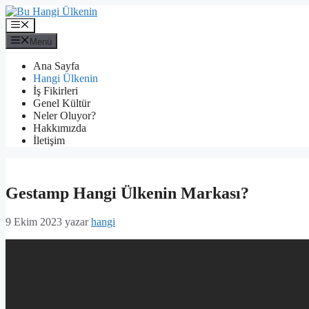
İçeriğe
atla
Menü
Menü
Ana Sayfa
Hangi Ülkenin
İş Fikirleri
Genel Kültür
Neler Oluyor?
Hakkımızda
İletişim
Gestamp Hangi Ülkenin Markası?
9 Ekim 2023
yazar
hangi