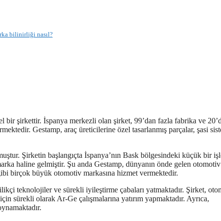
a bilinirliği nasıl?
l bir şirkettir. İspanya merkezli olan şirket, 99’dan fazla fabrika ve 20’
mektedir. Gestamp, araç üreticilerine özel tasarlanmış parçalar, şasi sis
ştur. Şirketin başlangıçta İspanya’nın Bask bölgesindeki küçük bir iş
r marka haline gelmiştir. Şu anda Gestamp, dünyanın önde gelen otomotiv
ibi birçok büyük otomotiv markasına hizmet vermektedir.
likçi teknolojiler ve sürekli iyileştirme çabaları yatmaktadır. Şirket, oto
 için sürekli olarak Ar-Ge çalışmalarına yatırım yapmaktadır. Ayrıca,
 oynamaktadır.