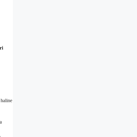
ri
 haline
a