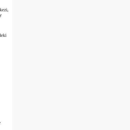
kezi,
y
deki
e