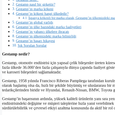
Gestamp nasıl bir şirkettir?
Gestamp’in marka kökeni
Gestamp’in kökeni hangi ülkededir?
İspanya kökenli bir marka olarak, Gestamp’in ülkemizdeki mark
Gestamp’in global varlığı
Gestamp’in ülke bazındaki marka faaliyetleri
Gestamp’in yabancı ülkelere ihracatı
Gestamp’in ülkemizdeki marka bilinirliği
Gestamp’in başarı hikayesi
Sık Sorulan Sorular
Gestamp nedir?
Gestamp, otomotiv endüstrisi için yapısal çelik bileşenler üreten kürese
fazla ülkede 36.000’den fazla çalışanıyla dünya çapında faaliyet göster
ve karoseri bileşenleri sağlamaktadır.
Gestamp, 1958 yılında Francisco Riberas Pampliega tarafından kurulmu
olarak başlamış olsa da, hızlı bir şekilde büyümüş ve uluslararası bi
tedarikçilerinden biridir ve Hyundai, Renault-Nissan, BMW, Toyota g
Gestamp’in başarısının ardında, yüksek kaliteli ürünlerin yanı sıra yeni
endüstrisindeki değişime ve müşteri taleplerine hızla yanıt verebilmek
sürdürülebilirlik ve çevresel etkiyi azaltma konusunda da aktif bir rol