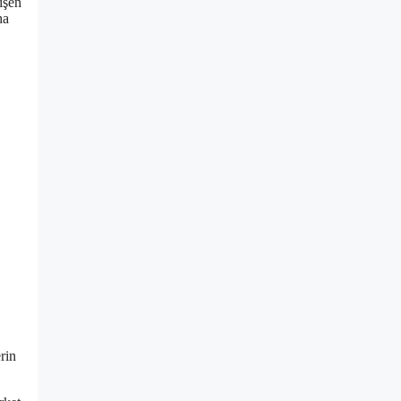
işen
ha
rin