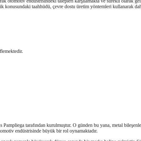
arak otomotiv endüstrisindeki talepleri karşılamakta ve sürekli olarak gel
irlik konusundaki taahhüdü, çevre dostu üretim yöntemleri kullanarak da
flemektedir.
as Pampliega tarafından kurulmuştur. O günden bu yana, metal bileşenle
omotiv endüstrisinde büyük bir rol oynamaktadır.