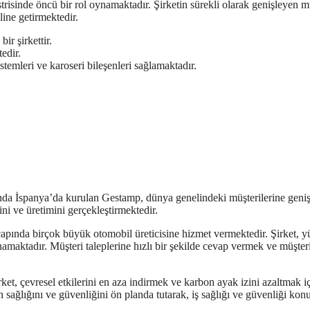
trisinde öncü bir rol oynamaktadır. Şirketin sürekli olarak genişleyen m
line getirmektedir.
ir şirkettir.
edir.
stemleri ve karoseri bileşenleri sağlamaktadır.
lında İspanya’da kurulan Gestamp, dünya genelindeki müşterilerine geni
ini ve üretimini gerçekleştirmektedir.
 çapında birçok büyük otomobil üreticisine hizmet vermektedir. Şirket, 
ynamaktadır. Müşteri taleplerine hızlı bir şekilde cevap vermek ve müşter
et, çevresel etkilerini en aza indirmek ve karbon ayak izini azaltmak i
ın sağlığını ve güvenliğini ön planda tutarak, iş sağlığı ve güvenliği ko