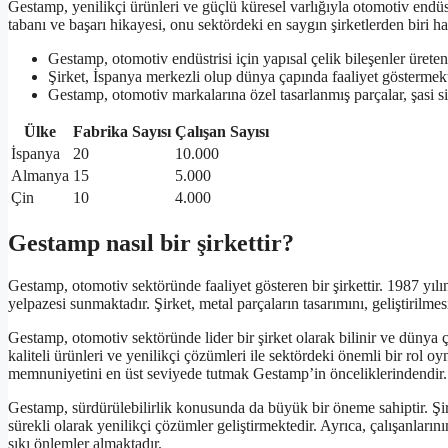
Gestamp, yenilikçi ürünleri ve güçlü küresel varlığıyla otomotiv endüs
tabanı ve başarı hikayesi, onu sektördeki en saygın şirketlerden biri ha
Gestamp, otomotiv endüstrisi için yapısal çelik bileşenler üreten b
Şirket, İspanya merkezli olup dünya çapında faaliyet göstermekt
Gestamp, otomotiv markalarına özel tasarlanmış parçalar, şasi si
Ülke
Fabrika Sayısı
Çalışan Sayısı
İspanya
20
10.000
Almanya
15
5.000
Çin
10
4.000
Gestamp nasıl bir şirkettir?
Gestamp, otomotiv sektöründe faaliyet gösteren bir şirkettir. 1987 yı
yelpazesi sunmaktadır. Şirket, metal parçaların tasarımını, geliştirilmes
Gestamp, otomotiv sektöründe lider bir şirket olarak bilinir ve dünya
kaliteli ürünleri ve yenilikçi çözümleri ile sektördeki önemli bir rol o
memnuniyetini en üst seviyede tutmak Gestamp’in önceliklerindendir.
Gestamp, sürdürülebilirlik konusunda da büyük bir öneme sahiptir. Şirk
sürekli olarak yenilikçi çözümler geliştirmektedir. Ayrıca, çalışanların
sıkı önlemler almaktadır.