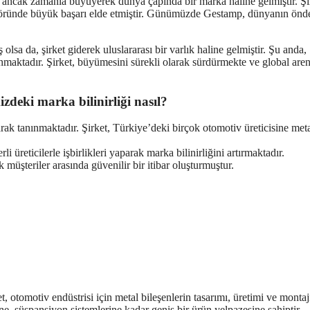
 ancak zamanla büyüyerek dünya çapında bir marka haline gelmiştir. Şi
ktöründe büyük başarı elde etmiştir. Günümüzde Gestamp, dünyanın önd
sa da, şirket giderek uluslararası bir varlık haline gelmiştir. Şu anda,
nmaktadır. Şirket, büyümesini sürekli olarak sürdürmekte ve global are
deki marka bilinirliği nasıl?
k tanınmaktadır. Şirket, Türkiye’deki birçok otomotiv üreticisine met
 üreticilerle işbirlikleri yaparak marka bilinirliğini artırmaktadır.
 müşteriler arasında güvenilir bir itibar oluşturmuştur.
, otomotiv endüstrisi için metal bileşenlerin tasarımı, üretimi ve montaj
e, süspansiyon sistemlerine kadar geniş bir ürün yelpazesine sahiptir.