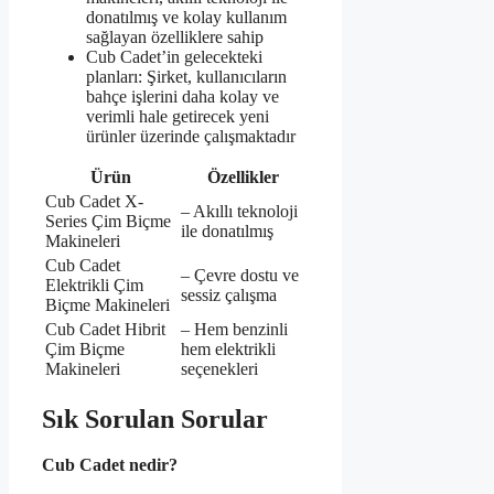
donatılmış ve kolay kullanım
sağlayan özelliklere sahip
Cub Cadet’in gelecekteki
planları: Şirket, kullanıcıların
bahçe işlerini daha kolay ve
verimli hale getirecek yeni
ürünler üzerinde çalışmaktadır
Ürün
Özellikler
Cub Cadet X-
– Akıllı teknoloji
Series Çim Biçme
ile donatılmış
Makineleri
Cub Cadet
– Çevre dostu ve
Elektrikli Çim
sessiz çalışma
Biçme Makineleri
Cub Cadet Hibrit
– Hem benzinli
Çim Biçme
hem elektrikli
Makineleri
seçenekleri
Sık Sorulan Sorular
Cub Cadet nedir?