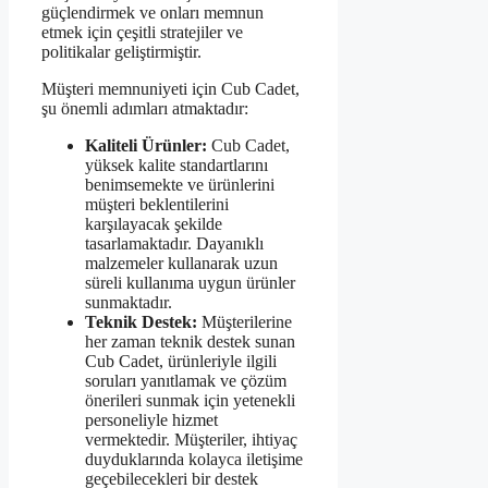
güçlendirmek ve onları memnun
etmek için çeşitli stratejiler ve
politikalar geliştirmiştir.
Müşteri memnuniyeti için Cub Cadet,
şu önemli adımları atmaktadır:
Kaliteli Ürünler:
Cub Cadet,
yüksek kalite standartlarını
benimsemekte ve ürünlerini
müşteri beklentilerini
karşılayacak şekilde
tasarlamaktadır. Dayanıklı
malzemeler kullanarak uzun
süreli kullanıma uygun ürünler
sunmaktadır.
Teknik Destek:
Müşterilerine
her zaman teknik destek sunan
Cub Cadet, ürünleriyle ilgili
soruları yanıtlamak ve çözüm
önerileri sunmak için yetenekli
personeliyle hizmet
vermektedir. Müşteriler, ihtiyaç
duyduklarında kolayca iletişime
geçebilecekleri bir destek