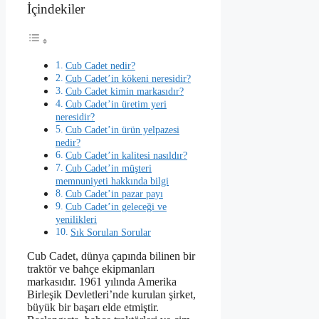
İçindekiler
Cub Cadet nedir?
Cub Cadet’in kökeni neresidir?
Cub Cadet kimin markasıdır?
Cub Cadet’in üretim yeri
neresidir?
Cub Cadet’in ürün yelpazesi
nedir?
Cub Cadet’in kalitesi nasıldır?
Cub Cadet’in müşteri
memnuniyeti hakkında bilgi
Cub Cadet’in pazar payı
Cub Cadet’in geleceği ve
yenilikleri
Sık Sorulan Sorular
Cub Cadet, dünya çapında bilinen bir
traktör ve bahçe ekipmanları
markasıdır. 1961 yılında Amerika
Birleşik Devletleri’nde kurulan şirket,
büyük bir başarı elde etmiştir.