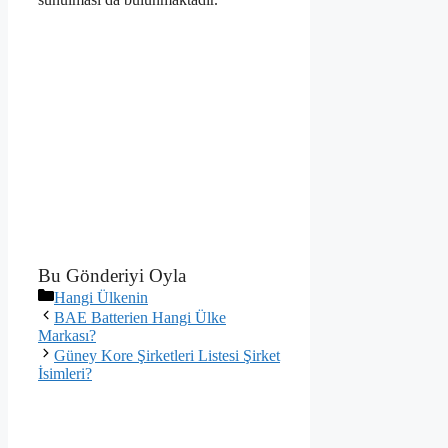
Bu Gönderiyi Oyla
Kategoriler
Hangi Ülkenin
BAE Batterien Hangi Ülke
Markası?
Güney Kore Şirketleri Listesi Şirket
İsimleri?