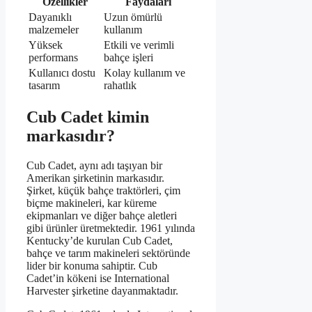
Özellikler
Faydaları
Dayanıklı
Uzun ömürlü
malzemeler
kullanım
Yüksek
Etkili ve verimli
performans
bahçe işleri
Kullanıcı dostu
Kolay kullanım ve
tasarım
rahatlık
Cub Cadet kimin
markasıdır?
Cub Cadet, aynı adı taşıyan bir
Amerikan şirketinin markasıdır.
Şirket, küçük bahçe traktörleri, çim
biçme makineleri, kar küreme
ekipmanları ve diğer bahçe aletleri
gibi ürünler üretmektedir. 1961 yılında
Kentucky’de kurulan Cub Cadet,
bahçe ve tarım makineleri sektöründe
lider bir konuma sahiptir. Cub
Cadet’in kökeni ise International
Harvester şirketine dayanmaktadır.