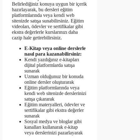
Belirlediğiniz konuya uygun bir içerik
hazırlayarak, bu dersleri eğitim
platformlarında veya kendi web
sitenizde satışa sunabilirsiniz. Eğitim
videoları, ödevler ve sertifikalar gibi
ekstra değerlerle kurslarınızı daha
cazip hale getirebilirsiniz.
E-Kitap veya online derslerle
nasıl para kazanabilirsiniz:
Kendi yazdığınız e-kitapları
dijital platformlarda satışa
sunarak
Uzman olduğunuz bir konuda
online dersler oluşturarak
Eğitim platformlarında veya
kendi web sitenizde derslerinizi
satışa çıkararak
Eğitim materyalleri, ödevler ve
sertifikalar gibi ekstra değerler
sunarak
Sosyal medya ve bloglar gibi
kanalları kullanarak e-kitap
veya derslerinizi pazarlayarak