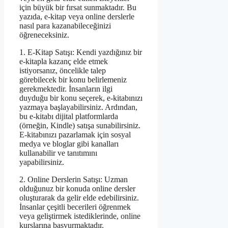
için büyük bir fırsat sunmaktadır. Bu
yazıda, e-kitap veya online derslerle
nasıl para kazanabileceğinizi
öğreneceksiniz.
1. E-Kitap Satışı: Kendi yazdığınız bir
e-kitapla kazanç elde etmek
istiyorsanız, öncelikle talep
görebilecek bir konu belirlemeniz
gerekmektedir. İnsanların ilgi
duyduğu bir konu seçerek, e-kitabınızı
yazmaya başlayabilirsiniz. Ardından,
bu e-kitabı dijital platformlarda
(örneğin, Kindle) satışa sunabilirsiniz.
E-kitabınızı pazarlamak için sosyal
medya ve bloglar gibi kanalları
kullanabilir ve tanıtımını
yapabilirsiniz.
2. Online Derslerin Satışı: Uzman
olduğunuz bir konuda online dersler
oluşturarak da gelir elde edebilirsiniz.
İnsanlar çeşitli becerileri öğrenmek
veya geliştirmek istediklerinde, online
kurslarına başvurmaktadır.