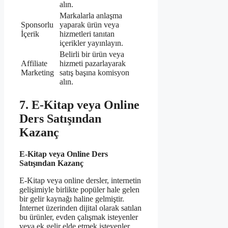
alın.
Markalarla anlaşma
Sponsorlu
yaparak ürün veya
İçerik
hizmetleri tanıtan
içerikler yayınlayın.
Belirli bir ürün veya
Affiliate
hizmeti pazarlayarak
Marketing
satış başına komisyon
alın.
7. E-Kitap veya Online
Ders Satışından
Kazanç
E-Kitap veya Online Ders
Satışından Kazanç
E-Kitap veya online dersler, internetin
gelişimiyle birlikte popüler hale gelen
bir gelir kaynağı haline gelmiştir.
İnternet üzerinden dijital olarak satılan
bu ürünler, evden çalışmak isteyenler
veya ek gelir elde etmek isteyenler