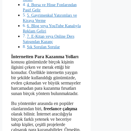
4. Borsa ve Hisse Fonlarından
Pasif Gelir
5. Gayrimenkul Yatırımları ve
Kiraya Verme
6. Blog veya YouTube Kanalıyla
Reklam Geliri
7. E-Kitap veya Online Ders
Satışından Kazanç
Sık Sorulan Sorular
İnternetten Para Kazanma Yolları
konusu günümüzde birçok kişinin
ilgisini çeken ve merak ettiği bir
konudur. Özellikle internetin yaygın
bir şekilde kullanıldığı günümüzde,
evden çıkmadan ve büyük sermayeler
harcamadan para kazanma fırsatları
sunan birçok yöntem bulunmaktadır.
Bu yöntemler arasında en popüler
olanlarından biri,
freelance çalışma
olarak bilinir. İnternet aracılığıyla
birçok farklı yetenek ve beceriye
sahip kişiler, çeşitli projelerde
çalışarak para kazanabilirler. Örneğin,