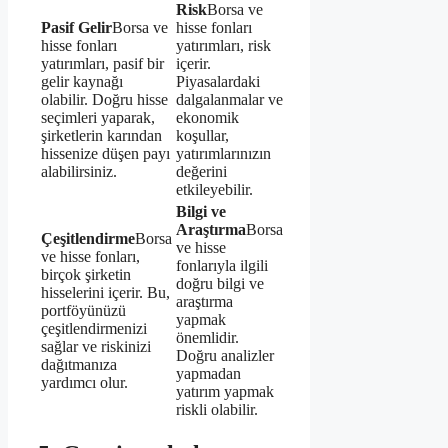
Risk
Borsa ve
Pasif Gelir
Borsa ve
hisse fonları
hisse fonları
yatırımları, risk
yatırımları, pasif bir
içerir.
gelir kaynağı
Piyasalardaki
olabilir. Doğru hisse
dalgalanmalar ve
seçimleri yaparak,
ekonomik
şirketlerin karından
koşullar,
hissenize düşen payı
yatırımlarınızın
alabilirsiniz.
değerini
etkileyebilir.
Bilgi ve
Araştırma
Borsa
Çeşitlendirme
Borsa
ve hisse
ve hisse fonları,
fonlarıyla ilgili
birçok şirketin
doğru bilgi ve
hisselerini içerir. Bu,
araştırma
portföyünüzü
yapmak
çeşitlendirmenizi
önemlidir.
sağlar ve riskinizi
Doğru analizler
dağıtmanıza
yapmadan
yardımcı olur.
yatırım yapmak
riskli olabilir.