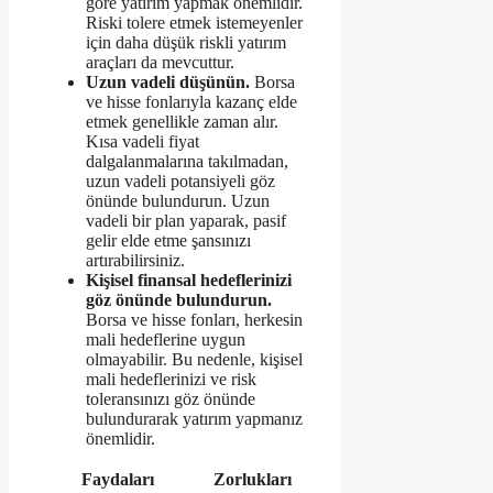
göre yatırım yapmak önemlidir.
Riski tolere etmek istemeyenler
için daha düşük riskli yatırım
araçları da mevcuttur.
Uzun vadeli düşünün.
Borsa
ve hisse fonlarıyla kazanç elde
etmek genellikle zaman alır.
Kısa vadeli fiyat
dalgalanmalarına takılmadan,
uzun vadeli potansiyeli göz
önünde bulundurun. Uzun
vadeli bir plan yaparak, pasif
gelir elde etme şansınızı
artırabilirsiniz.
Kişisel finansal hedeflerinizi
göz önünde bulundurun.
Borsa ve hisse fonları, herkesin
mali hedeflerine uygun
olmayabilir. Bu nedenle, kişisel
mali hedeflerinizi ve risk
toleransınızı göz önünde
bulundurarak yatırım yapmanız
önemlidir.
Faydaları
Zorlukları