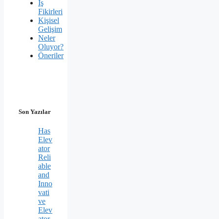
İş
Fikirleri
Kişisel
Gelişim
Neler
Oluyor?
Öneriler
Son Yazılar
Has
Elev
ator
Reli
able
and
Inno
vati
ve
Elev
ator