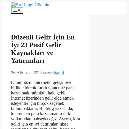
İçeriğe
atla
Menü
Düzenli Gelir İçin En
İyi 23 Pasif Gelir
Kaynakları ve
Yatırımları
26 Ağustos 2023
yazar
hangi
Günümüzde internetin gelişimiyle
birlikte birçok farklı yöntemle para
kazanmak mümkün hale geldi.
İnternet üzerinden gelir elde etmek
isteyenler için birçok seçenek
bulunmaktadır. Bu blog yazısında,
internetten para kazanmanın farklı
yollarından bahsedeceğiz. Ayrıca, kira
geliri için en iyi yatırımlar, hisse