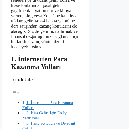
senetleri ve dividant geliri, borsa ve
hisse fonlarından pasif gelir,
gayrimenkul yatırımları ve kiraya
verme, blog veya YouTube kanalıyla
reklam geliri ve e-kitap veya online
ders satışından kazanç konularını ele
alacağız. Siz de gelirinizi artırmak ve
finansal özgürlüğünüzü sağlamak için
bu farklı kazanç yöntemlerini
inceleyebilirsiniz.
1. İnternetten Para
Kazanma Yolları
İçindekiler
1. İnternetten Para Kazanma
Yolları
2. Kira Geliri İçin En İyi
Yatırımlar
3. Hisse Senetleri ve Dividant
Geliri