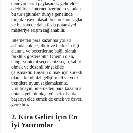
deneyimlerini paylaşarak, gelir elde
edebilirler. İnternet üzerinden yapılan
bu tür eğitimler, dünya genelinde
birçok kişiye ulaşabilme imkanı sağlar
ve bu sayede daha fazla potansiyel
müşteriye erişim sağlanabilir.
İnternetten para kazanma yolları
aslında çok çeşitlidir ve herkesin ilgi
alanına ve becerilerine bağlı olarak
farklılık gösterebilir. Önemli olan,
hangi yöntemi seçerseniz seçin, sabırlı
olmak ve düzenli bir şekilde
çalışmaktır. Başarılı olmak için sürekli
olarak kendinizi geliştirmeli ve yeni
trendlere uyum sağlamalısınız.
Unutmayın, internetten para kazanma
potansiyeli oldukça yüksek olsa da,
başarıyı elde etmek de emek ve özveri
gerektirir.
2. Kira Geliri İçin En
İyi Yatırımlar