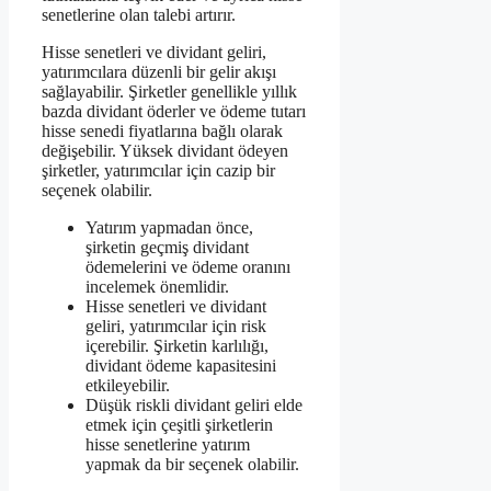
senetlerine olan talebi artırır.
Hisse senetleri ve dividant geliri,
yatırımcılara düzenli bir gelir akışı
sağlayabilir. Şirketler genellikle yıllık
bazda dividant öderler ve ödeme tutarı
hisse senedi fiyatlarına bağlı olarak
değişebilir. Yüksek dividant ödeyen
şirketler, yatırımcılar için cazip bir
seçenek olabilir.
Yatırım yapmadan önce,
şirketin geçmiş dividant
ödemelerini ve ödeme oranını
incelemek önemlidir.
Hisse senetleri ve dividant
geliri, yatırımcılar için risk
içerebilir. Şirketin karlılığı,
dividant ödeme kapasitesini
etkileyebilir.
Düşük riskli dividant geliri elde
etmek için çeşitli şirketlerin
hisse senetlerine yatırım
yapmak da bir seçenek olabilir.