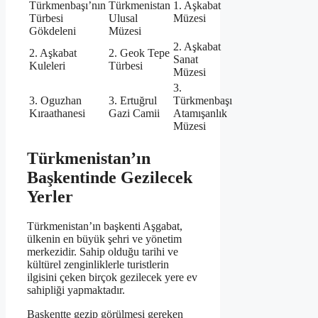
Türkmenbaşı’nın
Türkmenistan
1. Aşkabat
Türbesi
Ulusal
Müzesi
Gökdeleni
Müzesi
2. Aşkabat
2. Aşkabat
2. Geok Tepe
Sanat
Kuleleri
Türbesi
Müzesi
3.
3. Oguzhan
3. Ertuğrul
Türkmenbaşı
Kıraathanesi
Gazi Camii
Atamışanlık
Müzesi
Türkmenistan’ın
Başkentinde Gezilecek
Yerler
Türkmenistan’ın başkenti Aşgabat,
ülkenin en büyük şehri ve yönetim
merkezidir. Sahip olduğu tarihi ve
kültürel zenginliklerle turistlerin
ilgisini çeken birçok gezilecek yere ev
sahipliği yapmaktadır.
Başkentte gezip görülmesi gereken