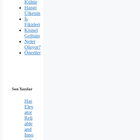
Kültür
Hangi
Ülkenin
İş
Fikirleri
Kişisel
Gelişim
Neler
Oluyor?
Öneriler
Son Yazılar
Has
Elev
ator
Reli
able
and
Inno