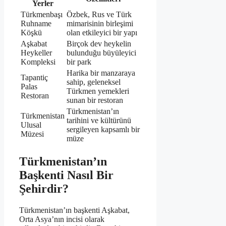
Yerler
Türkmenbaşı
Özbek, Rus ve Türk
Ruhname
mimarisinin birleşimi
Köşkü
olan etkileyici bir yapı
Aşkabat
Birçok dev heykelin
Heykeller
bulunduğu büyüleyici
Kompleksi
bir park
Harika bir manzaraya
Tapantiç
sahip, geleneksel
Palas
Türkmen yemekleri
Restoran
sunan bir restoran
Türkmenistan’ın
Türkmenistan
tarihini ve kültürünü
Ulusal
sergileyen kapsamlı bir
Müzesi
müze
Türkmenistan’ın
Başkenti Nasıl Bir
Şehirdir?
Türkmenistan’ın başkenti Aşkabat,
Orta Asya’nın incisi olarak