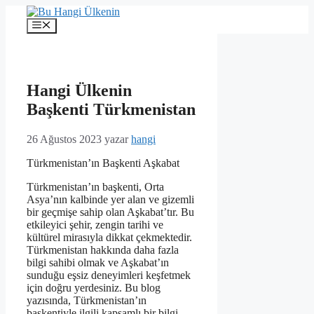
İçeriğe
atla
Menü
Hangi Ülkenin
Başkenti Türkmenistan
26 Ağustos 2023
yazar
hangi
Türkmenistan’ın Başkenti Aşkabat
Türkmenistan’ın başkenti, Orta
Asya’nın kalbinde yer alan ve gizemli
bir geçmişe sahip olan Aşkabat’tır. Bu
etkileyici şehir, zengin tarihi ve
kültürel mirasıyla dikkat çekmektedir.
Türkmenistan hakkında daha fazla
bilgi sahibi olmak ve Aşkabat’ın
sunduğu eşsiz deneyimleri keşfetmek
için doğru yerdesiniz. Bu blog
yazısında, Türkmenistan’ın
başkentiyle ilgili kapsamlı bir bilgi