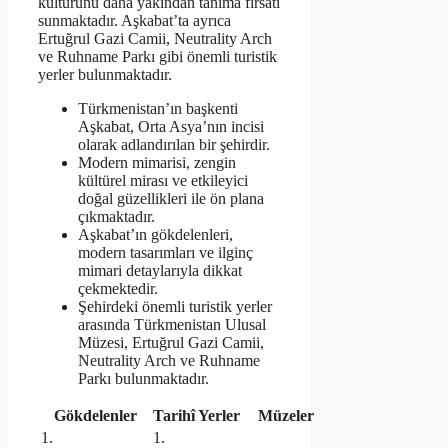
kültürünü daha yakından tanıma fırsatı
sunmaktadır. Aşkabat’ta ayrıca
Ertuğrul Gazi Camii, Neutrality Arch
ve Ruhname Parkı gibi önemli turistik
yerler bulunmaktadır.
Türkmenistan’ın başkenti
Aşkabat, Orta Asya’nın incisi
olarak adlandırılan bir şehirdir.
Modern mimarisi, zengin
kültürel mirası ve etkileyici
doğal güzellikleri ile ön plana
çıkmaktadır.
Aşkabat’ın gökdelenleri,
modern tasarımları ve ilginç
mimari detaylarıyla dikkat
çekmektedir.
Şehirdeki önemli turistik yerler
arasında Türkmenistan Ulusal
Müzesi, Ertuğrul Gazi Camii,
Neutrality Arch ve Ruhname
Parkı bulunmaktadır.
Gökdelenler
Tarihî Yerler
Müzeler
1.
1.