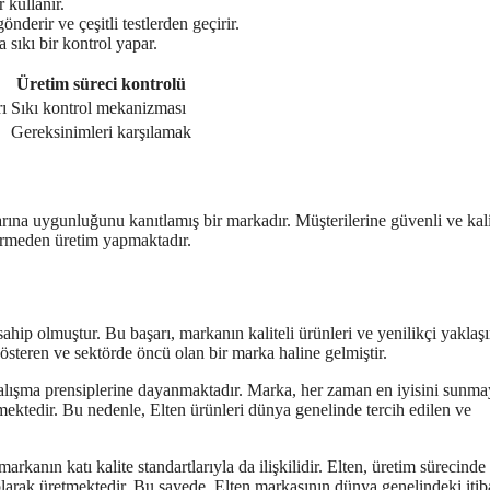
 kullanır.
nderir ve çeşitli testlerden geçirir.
 sıkı bir kontrol yapar.
Üretim süreci kontrolü
ı
Sıkı kontrol mekanizması
Gereksinimleri karşılamak
tlarına uygunluğunu kanıtlamış bir markadır. Müşterilerine güvenli ve kali
ermeden üretim yapmaktadır.
sahip olmuştur. Bu başarı, markanın kaliteli ürünleri ve yenilikçi yaklaş
gösteren ve sektörde öncü olan bir marka haline gelmiştir.
ı çalışma prensiplerine dayanmaktadır. Marka, her zaman en iyisini sunma
rmektedir. Bu nedenle, Elten ürünleri dünya genelinde tercih edilen ve
markanın katı kalite standartlarıyla da ilişkilidir. Elten, üretim sürecinde
 olarak üretmektedir. Bu sayede, Elten markasının dünya genelindeki itib