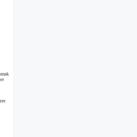
unmak
her
ere