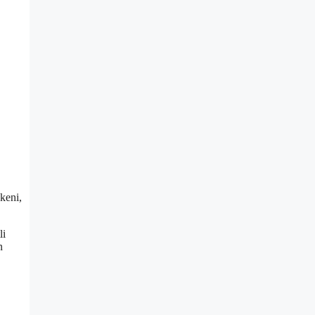
keni,
li
n