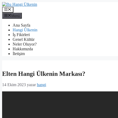
İçeriğe
atla
Menü
Menü
Ana Sayfa
Hangi Ülkenin
İş Fikirleri
Genel Kültür
Neler Oluyor?
Hakkımızda
İletişim
Elten Hangi Ülkenin Markası?
14 Ekim 2023
yazar
hangi