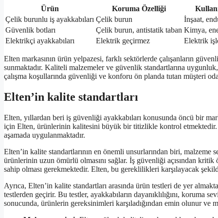
Ürün
Koruma Özelliği
Kullan
Çelik burunlu iş ayakkabıları
Çelik burun
İnşaat, endü
Güvenlik botları
Çelik burun, antistatik taban
Kimya, ener
Elektrikçi ayakkabıları
Elektrik geçirmez
Elektrik işl
Elten markasının ürün yelpazesi, farklı sektörlerde çalışanların güven
sunmaktadır. Kaliteli malzemeler ve güvenlik standartlarına uygunluk, 
çalışma koşullarında güvenliği ve konforu ön planda tutan müşteri odak
Elten’in kalite standartları
Elten, yıllardan beri iş güvenliği ayakkabıları konusunda öncü bir 
için Elten, ürünlerinin kalitesini büyük bir titizlikle kontrol etmektedir
aşamada uygulanmaktadır.
Elten’in kalite standartlarının en önemli unsurlarından biri, malzeme s
ürünlerinin uzun ömürlü olmasını sağlar. İş güvenliği açısından kritik
sahip olması gerekmektedir. Elten, bu gereklilikleri karşılayacak şekil
Ayrıca, Elten’in kalite standartları arasında ürün testleri de yer almakt
testlerden geçirir. Bu testler, ayakkabıların dayanıklılığını, koruma se
sonucunda, ürünlerin gereksinimleri karşıladığından emin olunur ve müş