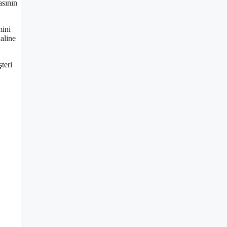
asının
mini
aline
teri