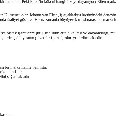
an bir markadır. Peki Elten’in kökeni hangi ülkeye dayanıyor? Elten mark
r. Kurucusu olan Johann van Elten, iş ayakkabısı üretimindeki deneyi
zarda faaliyet gösteren Elten, zamanla büyüyerek uluslararası bir marka h
 olarak işaretlenmiştir. Elten ürünlerinin kalitesi ve dayanıklılığı, müş
jilerle iş dünyasının güvenilir iş ortağı olmayı sürdürmektedir.
ı bir marka haline gelmiştir.
der konumdadır.
tini sağlamaktadır.
kasıdır.