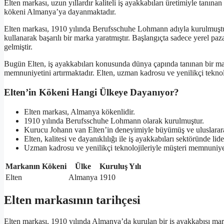
Elten markası, uzun yıllardır kaliteli iş ayakkabıları üretimiyle tanın
kökeni Almanya’ya dayanmaktadır.
Elten markası, 1910 yılında Berufsschuhe Lohmann adıyla kurulmuştu
kullanarak başarılı bir marka yaratmıştır. Başlangıçta sadece yerel pa
gelmiştir.
Bugün Elten, iş ayakkabıları konusunda dünya çapında tanınan bir marka
memnuniyetini artırmaktadır. Elten, uzman kadrosu ve yenilikçi teknolo
Elten’in Kökeni Hangi Ülkeye Dayanıyor?
Elten markası, Almanya kökenlidir.
1910 yılında Berufsschuhe Lohmann olarak kurulmuştur.
Kurucu Johann van Elten’in deneyimiyle büyümüş ve uluslararas
Elten, kalitesi ve dayanıklılığı ile iş ayakkabıları sektöründe li
Uzman kadrosu ve yenilikçi teknolojileriyle müşteri memnuniye
Markanın Kökeni
Ülke
Kuruluş Yılı
Elten
Almanya
1910
Elten markasının tarihçesi
Elten markası, 1910 yılında Almanya’da kurulan bir iş ayakkabısı mar