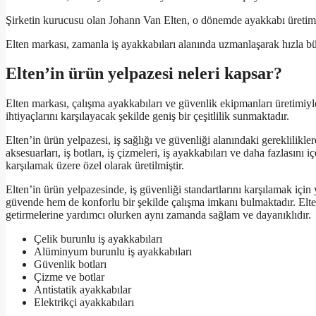
Şirketin kurucusu olan Johann Van Elten, o dönemde ayakkabı üreti
Elten markası, zamanla iş ayakkabıları alanında uzmanlaşarak hızla b
Elten’in ürün yelpazesi neleri kapsar?
Elten markası, çalışma ayakkabıları ve güvenlik ekipmanları üretimiyle 
ihtiyaçlarını karşılayacak şekilde geniş bir çeşitlilik sunmaktadır.
Elten’in ürün yelpazesi, iş sağlığı ve güvenliği alanındaki gereklilikl
aksesuarları, iş botları, iş çizmeleri, iş ayakkabıları ve daha fazlasını i
karşılamak üzere özel olarak üretilmiştir.
Elten’in ürün yelpazesinde, iş güvenliği standartlarını karşılamak içi
güvende hem de konforlu bir şekilde çalışma imkanı bulmaktadır. Elten m
getirmelerine yardımcı olurken aynı zamanda sağlam ve dayanıklıdır.
Çelik burunlu iş ayakkabıları
Alüminyum burunlu iş ayakkabıları
Güvenlik botları
Çizme ve botlar
Antistatik ayakkabılar
Elektrikçi ayakkabıları