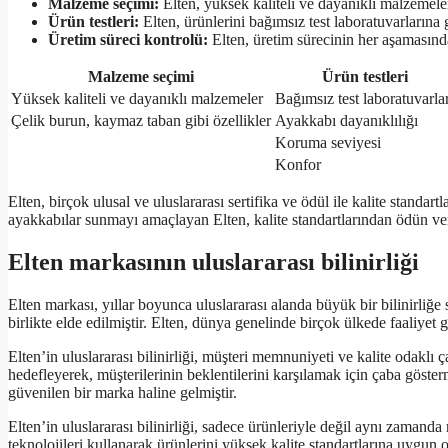
Malzeme seçimi:
Elten, yüksek kaliteli ve dayanıklı malzemeler
Ürün testleri:
Elten, ürünlerini bağımsız test laboratuvarlarına gö
Üretim süreci kontrolü:
Elten, üretim sürecinin her aşamasında
Malzeme seçimi
Ürün testleri
Yüksek kaliteli ve dayanıklı malzemeler
Bağımsız test laboratuvarlar
Çelik burun, kaymaz taban gibi özellikler
Ayakkabı dayanıklılığı
Koruma seviyesi
Konfor
Elten, birçok ulusal ve uluslararası sertifika ve ödül ile kalite standar
ayakkabılar sunmayı amaçlayan Elten, kalite standartlarından ödün v
Elten markasının uluslararası bilinirliği
Elten markası, yıllar boyunca uluslararası alanda büyük bir bilinirliğe 
birlikte elde edilmiştir. Elten, dünya genelinde birçok ülkede faaliyet 
Elten’in uluslararası bilinirliği, müşteri memnuniyeti ve kalite odakl
hedefleyerek, müşterilerinin beklentilerini karşılamak için çaba göste
güvenilen bir marka haline gelmiştir.
Elten’in uluslararası bilinirliği, sadece ürünleriyle değil aynı zamanda 
teknolojileri kullanarak ürünlerini yüksek kalite standartlarına uygun