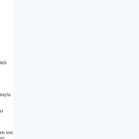
teli
ımıyla
yı
 en son
arı