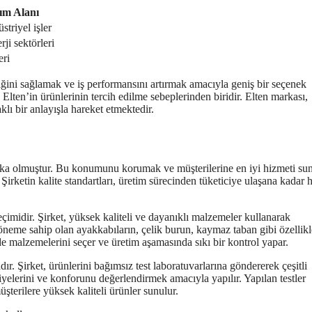
ım Alanı
striyel işler
ji sektörleri
eri
liğini sağlamak ve iş performansını artırmak amacıyla geniş bir seçenek
Elten’in ürünlerinin tercih edilme sebeplerinden biridir. Elten markası,
lı bir anlayışla hareket etmektedir.
marka olmuştur. Bu konumunu korumak ve müşterilerine en iyi hizmeti s
. Şirketin kalite standartları, üretim sürecinden tüketiciye ulaşana kadar 
eçimidir. Şirket, yüksek kaliteli ve dayanıklı malzemeler kullanarak
 öneme sahip olan ayakkabıların, çelik burun, kaymaz taban gibi özellikl
de malzemelerini seçer ve üretim aşamasında sıkı bir kontrol yapar.
adır. Şirket, ürünlerini bağımsız test laboratuvarlarına göndererek çeşitli
viyelerini ve konforunu değerlendirmek amacıyla yapılır. Yapılan testler
terilere yüksek kaliteli ürünler sunulur.