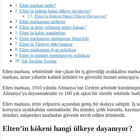
Elten markası nedir?
Elten’in kökeni hangi ülkeye dayanıyor?
Elten’in Kökeni Hangi Ülkeye Dayanıyor?
Elten markasının tarihçesi
Elten’in ürün yelpazesi neleri kapsar?
Elten’in kalite standartları
Elten markasının uluslararası bilinirliği
Elten’in Türkiye’deki başarısı
Elten markasının fiyat politikası
Elten’in müşteri memnuniyeti politikası
Sık Sorulan Sorular
Elten markası, sektöründe öne çıkan bir iş güvenliği ayakkabısı markası
markası, uzun yıllardır kaliteli ürünleri ve güvenilir hizmet anlayışıyl
Elten markası, 1910 yılında Almanya’nın Uedem şehrinde kurulmuştur.
Almanya’ya dayanmaktadır ve 100 yılı aşkın bir süredir sektörde faali
Elten markası, ürün yelpazesi açısından geniş bir skalaya sahiptir. İş s
koruyucu ayakkabılar sunmaktadır. Bu ürünler, çelik burunlu, kaymaz ta
ürünleri, müşterileri tarafından güvenle tercih edilen ürünlerdir.
Elten’in kökeni hangi ülkeye dayanıyor?