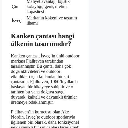
Maliyet avantajı, lojistik
Çin
kolaylığı, geniş üretim
kapasitesi
Markanın kökeni ve tasarım
İsveç
ilhamı
Kanken çantası hangi
ülkenin tasarımıdır?
Kanken çantası, İsveç’in ünlü outdoor
markası Fjallraven tarafından
tasarlanmıştır. Bu çanta, daha çok
doğa aktiviteleri ve outdoor
etkinlikleri için kullanılan bir sırt
çantasıdır. Fjallraven, 1960’lı yıllarda
başlayan bir hikayeye sahiptir ve o
tarihten bu yana doğaya saygı
duyarak, kaliteli ve dayanıklı ürünler
üretmeye odaklanmıştır.
Fjallraven’in kurucusu olan Ake
Nordin, İsveç’te outdoor sporlarıyla
ilgilenen biri olarak, daha fonksiyonel
ve dayanıklı bir sırt çantası tasarlamak