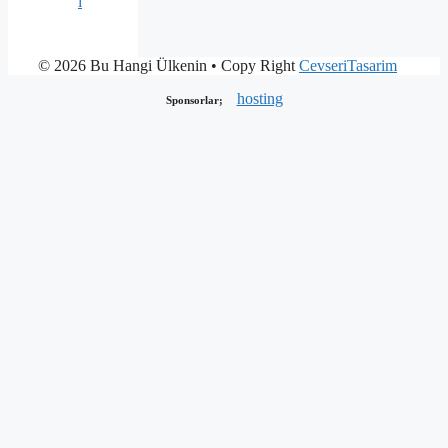
i
© 2026 Bu Hangi Ülkenin
• Copy Right
CevseriTasarim
hosting
Sponsorlar;