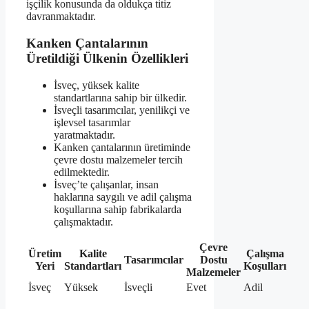
işçilik konusunda da oldukça titiz
davranmaktadır.
Kanken Çantalarının
Üretildiği Ülkenin Özellikleri
İsveç, yüksek kalite
standartlarına sahip bir ülkedir.
İsveçli tasarımcılar, yenilikçi ve
işlevsel tasarımlar
yaratmaktadır.
Kanken çantalarının üretiminde
çevre dostu malzemeler tercih
edilmektedir.
İsveç’te çalışanlar, insan
haklarına saygılı ve adil çalışma
koşullarına sahip fabrikalarda
çalışmaktadır.
Çevre
Üretim
Kalite
Çalışma
Tasarımcılar
Dostu
Yeri
Standartları
Koşulları
Malzemeler
İsveç
Yüksek
İsveçli
Evet
Adil