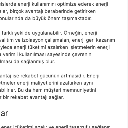
esislerde enerji kullanımını optimize ederek enerji
eler, birçok avantajı beraberinde getirirken
konularında da büyük önem taşımaktadır.
farklı şekilde uygulanabilir. Örneğin, enerji
 yalıtım ve izolasyon çalışmaları, enerji geri kazanım
Böylece enerji tüketimi azalırken işletmelerin enerji
a verimli kullanılması sayesinde çevrenin
lması da sağlanmış olur.
vantaj ise rekabet gücünün artmasıdır. Enerji
etmeler enerji maliyetlerini azaltırken aynı
rabilirler. Bu da hem müşteri memnuniyetini
r bir rekabet avantajı sağlar.
lar
nerji tüketimi azalır ve enerji tasarrufu sağlanır.