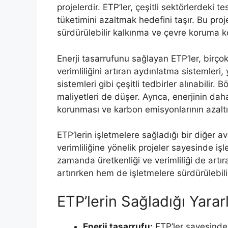
projelerdir. ETP’ler, çeşitli sektörlerdeki t
tüketimini azaltmak hedefini taşır. Bu proj
sürdürülebilir kalkınma ve çevre koruma 
Enerji tasarrufunu sağlayan ETP’ler, birçok 
verimliliğini artıran aydınlatma sistemleri,
sistemleri gibi çeşitli tedbirler alınabilir. 
maliyetleri de düşer. Ayrıca, enerjinin dah
korunması ve karbon emisyonlarının azaltı
ETP’lerin işletmelere sağladığı bir diğer a
verimliliğine yönelik projeler sayesinde işl
zamanda üretkenliği ve verimliliği de artı
artırırken hem de işletmelere sürdürülebili
ETP’lerin Sağladığı Yarar
Enerji tasarrufu:
ETP’ler sayesinde e