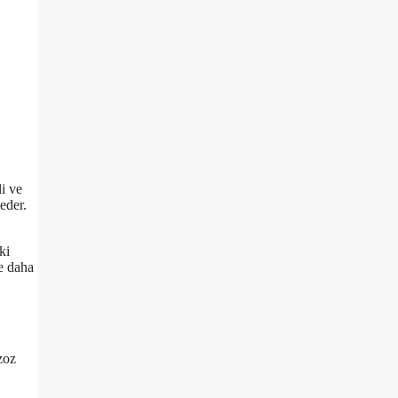
li ve
eder.
ki
ve daha
zoz