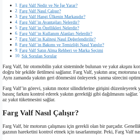
Farg Valf Nedir ve Ne İşe Yarar?
Farg Valf Nasıl Çalışır?
Farg Valf Hangi Ülkenin Markasıdır?
Farg Valf’in Avantajları Nelerdir?
Farg Valf’in Özellikleri Nelerdir?
Farg Valf’in Kullanım Alanları Nelerdir?
Farg Valf’in Kalitesi Nasıl Değerlendirilir?
Farg Valf’in Bakımı ve Temizliği Nasıl Yapılır?
Farg Valf Satın Alma Rehberi ve Marka Seçimi
Sık Sorulan Sorular
Farg Valf, bir otomobilin yakıt sisteminde bulunan ve yakıt akışını ko
doğru bir şekilde iletilmesi sağlanır. Farg Valf, yakıtın araç motoruna 
Aynı zamanda yakıtın geri dönmesini önleyerek yanma sürecini optimi
Farg Valf’in görevi, yakıtın motor silindirlerine girişini düzenleyerek 
basınç farkını kontrol ederek yakıtın gerektiği gibi dağılmasını sağla
az yakıt tüketmesini sağlar.
Farg Valf Nasıl Çalışır?
Farg Valf, bir motorun çalışması için gerekli olan bir parçadır. Genell
gazının hareketini kontrol etmek için tasarlanmıştır. Peki, Farg Valf nas