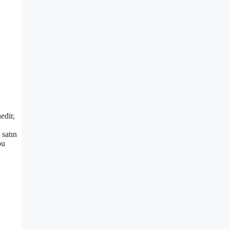
edir,
 satın
bu