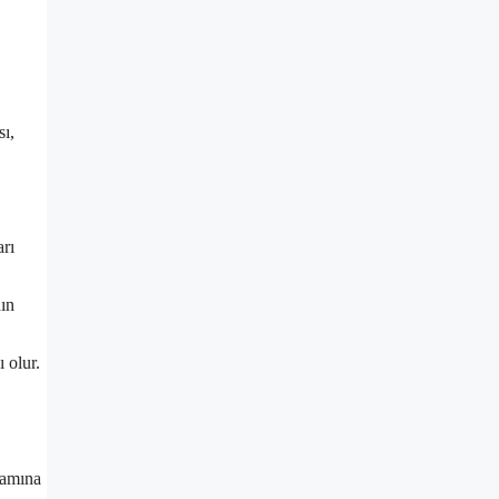
sı,
arı
nın
 olur.
nlamına