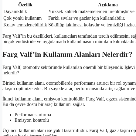
Özellik
Açıklama
Dayanıklılık
Yüksek kaliteli malzemelerden üretilmiştir v
Çok yönlü kullanım
Farklı sıvılar ve gazlar için kullanılabilir.
Kolay temizlenebilirlik
Sökülüp takılması kolaydır ve temizliği hızlıca 
Farg Valf’in bu özellikleri, kullanıcıları tarafından tercih edilmesini 
birçok endüstride ve uygulamada kullanılmasını mümkün kılmaktadır.
Farg Valf’in Kullanım Alanları Nelerdir?
Farg Valf, otomotiv sektöründe kullanılan önemli bir bileşendir. İşlevi 
nelerdir?
Birinci kullanım alanı, otomobillerde performans artırıcı bir rol oynam
akışını optimize eder. Bu sayede araç performansında artış sağlanır ve
İkinci kullanım alanı, emisyon kontrolüdür. Farg Valf, egzoz sistemind
Bu da çevre dostu bir araç kullanımı sağlar.
Performans artırma
Emisyon kontrolü
Üçüncü kullanım alanı ise yakıt tasarrufudur. Farg Valf, gaz akışını op
gelir ve bu da tasarruf sağlar.