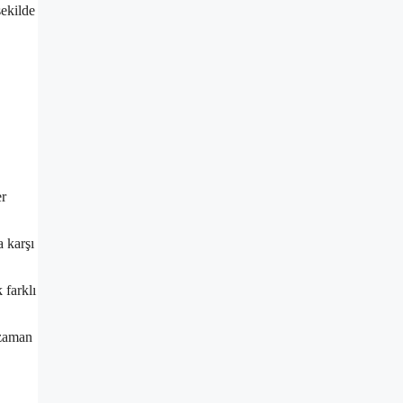
şekilde
er
a karşı
 farklı
 zaman