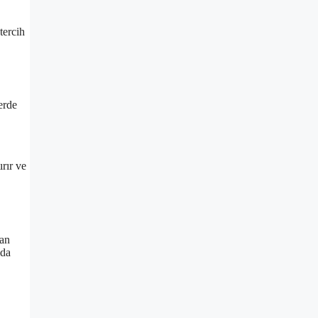
tercih
erde
rır ve
dan
mda