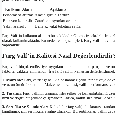
Kullanım Alanı
Açıklama
Performans artırma
Aracın gücünü artırır
Emisyon kontrolü
Zararlı emisyonları azaltır
Yakıt tasarrufu
Daha az yakıt tüketimi sağlar
Farg Valf’in kullanım alanları bu şekildedir. Otomotiv sektöründe per
olarak kullanılmaktadır. Bu nedenle araç sahipleri, Farg Valf’in avan
yapmalıdır.
Farg Valf’in Kalitesi Nasıl Değerlendirilir
Farg valf, birçok endüstriyel uygulamada kullanılan bir parçadır ve onu
faktörler dikkate alınmalıdır. İşte farg valf’in kalitesini değerlendir
1. Malzeme:
Farg valfler genellikle paslanmaz çelik, pirinç veya dökm
ve uzun ömürlü olmalıdır. Malzemenin kalitesi, valfin performansı ve d
2. Tasarım:
Farg valfinin tasarımı, işlevselliği ve kullanılabilirliği üze
hızlı ve doğru bir şekilde çalışmalıdır. Ayrıca, valfın sızdırmazlık öze
3. Sertifika ve Standartlar:
Kaliteli bir farg valf, uluslararası standar
kanıtlamak için sertifikalara sahip olacaktır. Bu sertifikalar, valfin day