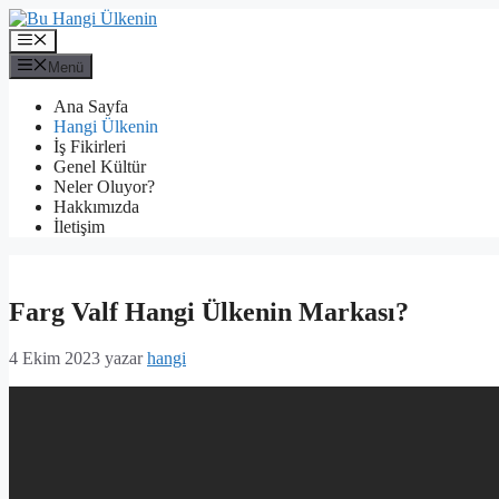
İçeriğe
atla
Menü
Menü
Ana Sayfa
Hangi Ülkenin
İş Fikirleri
Genel Kültür
Neler Oluyor?
Hakkımızda
İletişim
Farg Valf Hangi Ülkenin Markası?
4 Ekim 2023
yazar
hangi