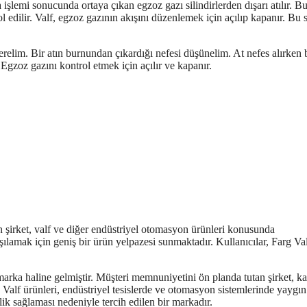
 işlemi sonucunda ortaya çıkan egzoz gazı silindirlerden dışarı atılır. B
l edilir. Valf, egzoz gazının akışını düzenlemek için açılıp kapanır. Bu
verelim. Bir atın burnundan çıkardığı nefesi düşünelim. At nefes alırken
. Egzoz gazını kontrol etmek için açılır ve kapanır.
an şirket, valf ve diğer endüstriyel otomasyon ürünleri konusunda
rşılamak için geniş bir ürün yelpazesi sunmaktadır. Kullanıcılar, Farg Va
rka haline gelmiştir. Müşteri memnuniyetini ön planda tutan şirket, kal
g Valf ürünleri, endüstriyel tesislerde ve otomasyon sistemlerinde yaygın
ik sağlaması nedeniyle tercih edilen bir markadır.