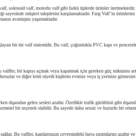
lf, solenoid valf, motorlu valf gibi farklı tiplerde ürünler üretmektedir.
 sayesinde müşteri taleplerini karşılamaktadır. Farg Valf’in ürünlerini 
olmanın avantajını yaşamaktadır.
sağlayan bir tür valf sistemidir. Bu valf, çoğunlukla PVC kapı ve pencerel
 valfler, bir kapıyı açmak veya kapatmak için gereken güç miktarını artı
hırsızlar ve diğer kötü niyetli kişilerin evinize veya iş yerinize girmesini
rken dışarıdan gelen sesleri azaltır. Özellikle trafik gürültüsü gibi dışarı
mükemmel bir seçenek olabilir. Bu sayede daha sessiz ve huzurlu bir orta
sağlar. Bu valfler, kapılarınızın çevresindeki hava sızıntılarını azaltır ve