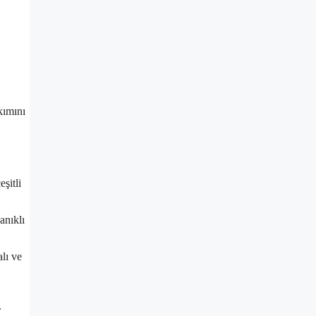
kımını
şitli
anıklı
alı ve
.