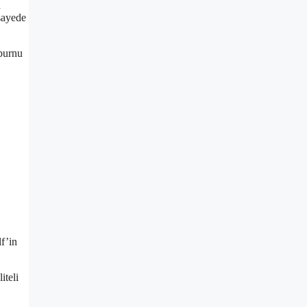
u
 sayede
 burnu
lf’in
iteli