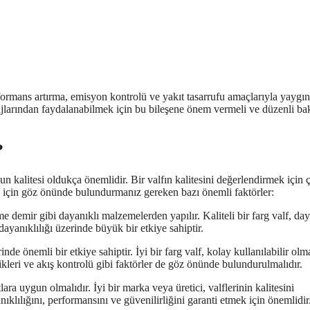
formans artırma, emisyon kontrolü ve yakıt tasarrufu amaçlarıyla yaygın
tajlarından faydalanabilmek için bu bileşene önem vermeli ve düzenli ba
?
n kalitesi oldukça önemlidir. Bir valfın kalitesini değerlendirmek için çe
mek için göz önünde bulundurmanız gereken bazı önemli faktörler:
e demir gibi dayanıklı malzemelerden yapılır. Kaliteli bir farg valf, day
ayanıklılığı üzerinde büyük bir etkiye sahiptir.
rinde önemli bir etkiye sahiptir. İyi bir farg valf, kolay kullanılabilir olm
llikleri ve akış kontrolü gibi faktörler de göz önünde bulundurulmalıdır.
tlara uygun olmalıdır. İyi bir marka veya üretici, valflerinin kalitesini
anıklılığını, performansını ve güvenilirliğini garanti etmek için önemlidir