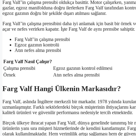
Farg Valf’in çalışma prensibi oldukça basittir. Motor çalışırken, yanma
gazlar, egzoz manifolduna doğru ilerlerken Farg Valf tarafından kontro
egzoz gazının doğru bir şekilde dışarı atılması sağlanır.
Farg Valf’in çalışma prensibini daha iyi anlamak için basit bir örnek 
açar ve nefes verirken kapatır. İşte Farg Valf de aynı prensibe sahiptir
Farg Valf’in çalışma prensibi
Egzoz gazının kontrolü
Atın nefes alma prensibi
Farg Valf Nasıl Çalışır?
Çalışma prensibi
Egzoz gazının kontrol edilmesi
Örnek
Atın nefes alma prensibi
Farg Valf Hangi Ülkenin Markasıdır?
Farg Valf, aslında İngiltere merkezli bir markadır. 1978 yılında kurul
uzmanlaşmıştır. Farklı sektörlerdeki birçok müşterinin ihtiyaçlarını ka
kaliteli ürünleri ve güvenilir performansı nedeniyle tercih etmektedir.
Birçok ülkeye ihracat yapan Farg Valf, dünya genelinde tanınmış bir ma
ürünlerin yanı sıra müşteri hizmetlerinde de kendini kanıtlamıştır. Far
olarak kullanılmaktadır. Hem verimlilik artışı sağlaması hem de güvenl