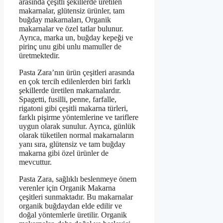
arasında çeşitli şekillerde üretilen
makarnalar, glütensiz ürünler, tam
buğday makarnaları, Organik
makarnalar ve özel tatlar bulunur.
Ayrıca, marka un, buğday kepeği ve
pirinç unu gibi unlu mamuller de
üretmektedir.
Pasta Zara’nın ürün çeşitleri arasında
en çok tercih edilenlerden biri farklı
şekillerde üretilen makarnalardır.
Spagetti, fusilli, penne, farfalle,
rigatoni gibi çeşitli makarna türleri,
farklı pişirme yöntemlerine ve tariflere
uygun olarak sunulur. Ayrıca, günlük
olarak tüketilen normal makarnaların
yanı sıra, glütensiz ve tam buğday
makarna gibi özel ürünler de
mevcuttur.
Pasta Zara, sağlıklı beslenmeye önem
verenler için Organik Makarna
çeşitleri sunmaktadır. Bu makarnalar
organik buğdaydan elde edilir ve
doğal yöntemlerle üretilir. Organik