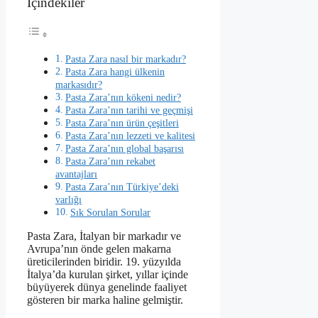
İçindekiler
Pasta Zara nasıl bir markadır?
Pasta Zara hangi ülkenin
markasıdır?
Pasta Zara’nın kökeni nedir?
Pasta Zara’nın tarihi ve geçmişi
Pasta Zara’nın ürün çeşitleri
Pasta Zara’nın lezzeti ve kalitesi
Pasta Zara’nın global başarısı
Pasta Zara’nın rekabet
avantajları
Pasta Zara’nın Türkiye’deki
varlığı
Sık Sorulan Sorular
Pasta Zara, İtalyan bir markadır ve
Avrupa’nın önde gelen makarna
üreticilerinden biridir. 19. yüzyılda
İtalya’da kurulan şirket, yıllar içinde
büyüyerek dünya genelinde faaliyet
gösteren bir marka haline gelmiştir.