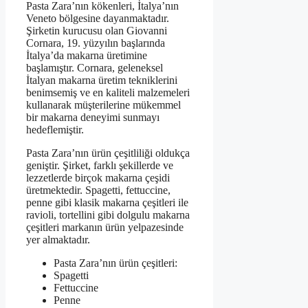
Pasta Zara’nın kökenleri, İtalya’nın
Veneto bölgesine dayanmaktadır.
Şirketin kurucusu olan Giovanni
Cornara, 19. yüzyılın başlarında
İtalya’da makarna üretimine
başlamıştır. Cornara, geleneksel
İtalyan makarna üretim tekniklerini
benimsemiş ve en kaliteli malzemeleri
kullanarak müşterilerine mükemmel
bir makarna deneyimi sunmayı
hedeflemiştir.
Pasta Zara’nın ürün çeşitliliği oldukça
geniştir. Şirket, farklı şekillerde ve
lezzetlerde birçok makarna çeşidi
üretmektedir. Spagetti, fettuccine,
penne gibi klasik makarna çeşitleri ile
ravioli, tortellini gibi dolgulu makarna
çeşitleri markanın ürün yelpazesinde
yer almaktadır.
Pasta Zara’nın ürün çeşitleri:
Spagetti
Fettuccine
Penne