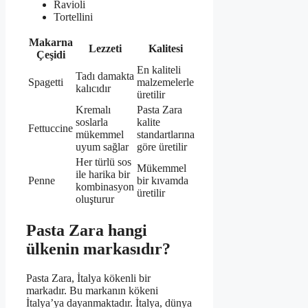
Ravioli
Tortellini
Makarna
Lezzeti
Kalitesi
Çeşidi
En kaliteli
Tadı damakta
Spagetti
malzemelerle
kalıcıdır
üretilir
Kremalı
Pasta Zara
soslarla
kalite
Fettuccine
mükemmel
standartlarına
uyum sağlar
göre üretilir
Her türlü sos
Mükemmel
ile harika bir
Penne
bir kıvamda
kombinasyon
üretilir
oluşturur
Pasta Zara hangi
ülkenin markasıdır?
Pasta Zara, İtalya kökenli bir
markadır. Bu markanın kökeni
İtalya’ya dayanmaktadır. İtalya, dünya