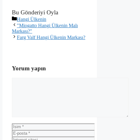
Bu Gönderiyi Oyla
Kategoriler
Hangi Ülkenin
"Miogatto Hangi Ülkenin Malı
Markası?"
Farg Valf Hangi Ülkenin Markası?
Yorum yapın
Yorum
İsim
E-
posta
İnternet