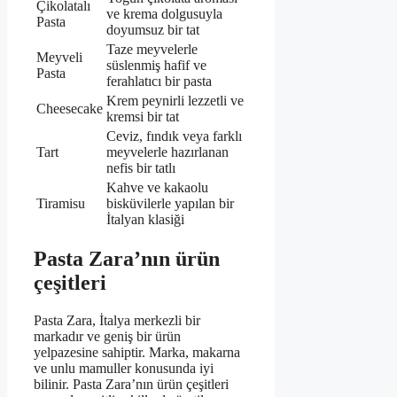
Çikolatalı
ve krema dolgusuyla
Pasta
doyumsuz bir tat
Taze meyvelerle
Meyveli
süslenmiş hafif ve
Pasta
ferahlatıcı bir pasta
Krem peynirli lezzetli ve
Cheesecake
kremsi bir tat
Ceviz, fındık veya farklı
Tart
meyvelerle hazırlanan
nefis bir tatlı
Kahve ve kakaolu
Tiramisu
bisküvilerle yapılan bir
İtalyan klasiği
Pasta Zara’nın ürün
çeşitleri
Pasta Zara, İtalya merkezli bir
markadır ve geniş bir ürün
yelpazesine sahiptir. Marka, makarna
ve unlu mamuller konusunda iyi
bilinir. Pasta Zara’nın ürün çeşitleri