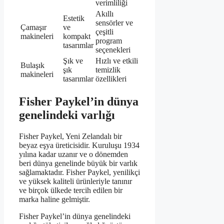
verimliliği
Akıllı
Estetik
sensörler ve
Çamaşır
ve
çeşitli
makineleri
kompakt
program
tasarımlar
seçenekleri
Şık ve
Hızlı ve etkili
Bulaşık
şık
temizlik
makineleri
tasarımlar
özellikleri
Fisher Paykel’in dünya
genelindeki varlığı
Fisher Paykel, Yeni Zelandalı bir
beyaz eşya üreticisidir. Kuruluşu 1934
yılına kadar uzanır ve o dönemden
beri dünya genelinde büyük bir varlık
sağlamaktadır. Fisher Paykel, yenilikçi
ve yüksek kaliteli ürünleriyle tanınır
ve birçok ülkede tercih edilen bir
marka haline gelmiştir.
Fisher Paykel’in dünya genelindeki