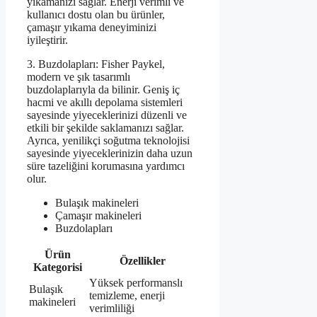
yıkamanızı sağlar. Enerji verimli ve
kullanıcı dostu olan bu ürünler,
çamaşır yıkama deneyiminizi
iyileştirir.
3. Buzdolapları: Fisher Paykel,
modern ve şık tasarımlı
buzdolaplarıyla da bilinir. Geniş iç
hacmi ve akıllı depolama sistemleri
sayesinde yiyeceklerinizi düzenli ve
etkili bir şekilde saklamanızı sağlar.
Ayrıca, yenilikçi soğutma teknolojisi
sayesinde yiyeceklerinizin daha uzun
süre tazeliğini korumasına yardımcı
olur.
Bulaşık makineleri
Çamaşır makineleri
Buzdolapları
Ürün
Özellikler
Kategorisi
Yüksek performanslı
Bulaşık
temizleme, enerji
makineleri
verimliliği