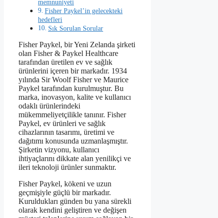
memnuniyeti
Fisher Paykel’in gelecekteki
hedefleri
Sık Sorulan Sorular
Fisher Paykel, bir Yeni Zelanda şirketi
olan Fisher & Paykel Healthcare
tarafından üretilen ev ve sağlık
ürünlerini içeren bir markadır. 1934
yılında Sir Woolf Fisher ve Maurice
Paykel tarafından kurulmuştur. Bu
marka, inovasyon, kalite ve kullanıcı
odaklı ürünlerindeki
mükemmeliyetçilikle tanınır. Fisher
Paykel, ev ürünleri ve sağlık
cihazlarının tasarımı, üretimi ve
dağıtımı konusunda uzmanlaşmıştır.
Şirketin vizyonu, kullanıcı
ihtiyaçlarını dikkate alan yenilikçi ve
ileri teknoloji ürünler sunmaktır.
Fisher Paykel, kökeni ve uzun
geçmişiyle güçlü bir markadır.
Kuruldukları günden bu yana sürekli
olarak kendini geliştiren ve değişen