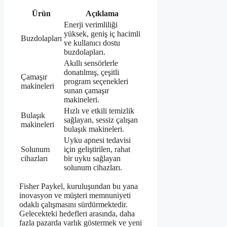
Ürün
Açıklama
Enerji verimliliği
yüksek, geniş iç hacimli
Buzdolapları
ve kullanıcı dostu
buzdolapları.
Akıllı sensörlerle
donatılmış, çeşitli
Çamaşır
program seçenekleri
makineleri
sunan çamaşır
makineleri.
Hızlı ve etkili temizlik
Bulaşık
sağlayan, sessiz çalışan
makineleri
bulaşık makineleri.
Uyku apnesi tedavisi
Solunum
için geliştirilen, rahat
cihazları
bir uyku sağlayan
solunum cihazları.
Fisher Paykel, kuruluşundan bu yana
inovasyon ve müşteri memnuniyeti
odaklı çalışmasını sürdürmektedir.
Gelecekteki hedefleri arasında, daha
fazla pazarda varlık göstermek ve yeni