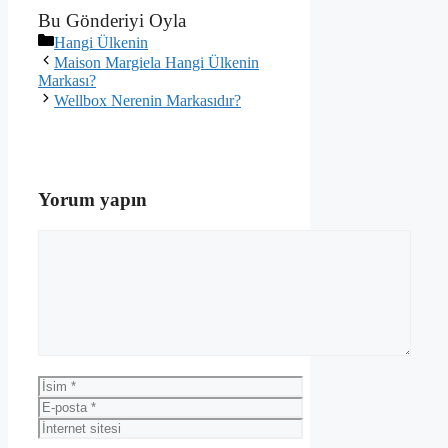
Bu Gönderiyi Oyla
Kategoriler
Hangi Ülkenin
Maison Margiela Hangi Ülkenin
Markası?
Wellbox Nerenin Markasıdır?
Yorum yapın
Yorum
İsim
E-
posta
İnternet
sitesi