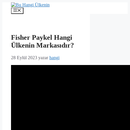
İçeriğe
atla
Menü
Fisher Paykel Hangi
Ülkenin Markasıdır?
28 Eylül 2023
yazar
hangi