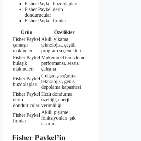
Fisher Paykel buzdolapları
Fisher Paykel derin
dondurucular
Fisher Paykel fırınlar
Ürün
Özellikler
Fisher Paykel
Akıllı yıkama
çamaşır
teknolojisi, çeşitli
makineleri
program seçenekleri
Fisher Paykel
Mükemmel temizleme
bulaşık
performansı, sessiz
makineleri
çalışma
Gelişmiş soğutma
Fisher Paykel
teknolojisi, geniş
buzdolapları
depolama kapasitesi
Fisher Paykel
Hızlı dondurma
derin
özelliği, enerji
dondurucular
verimliliği
Akıllı pişirme
Fisher Paykel
fonksiyonları, şık
fırınlar
tasarım
Fisher Paykel’in