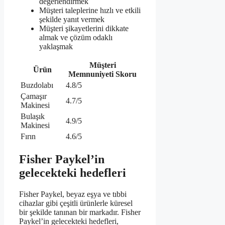
değerlendirmek
Müşteri taleplerine hızlı ve etkili
şekilde yanıt vermek
Müşteri şikayetlerini dikkate
almak ve çözüm odaklı
yaklaşmak
Müşteri
Ürün
Memnuniyeti Skoru
Buzdolabı
4.8/5
Çamaşır
4.7/5
Makinesi
Bulaşık
4.9/5
Makinesi
Fırın
4.6/5
Fisher Paykel’in
gelecekteki hedefleri
Fisher Paykel, beyaz eşya ve tıbbi
cihazlar gibi çeşitli ürünlerle küresel
bir şekilde tanınan bir markadır. Fisher
Paykel’in gelecekteki hedefleri,