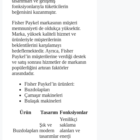
tasarımları ve gelişmiş
fonksiyonlarıyla tüketicilerin
beğenisini kazanmıştır.
Fisher Paykel markasının müşteri
memnuniyeti de oldukça yüksektir.
Marka, yüksek kaliteli hizmet ve
ürünleriyle müşterilerinin
beklentilerini karşılamayı
hedeflemektedir. Ayrıca, Fisher
Paykel’in müşterilerine verdiği destek
ve satış sonrası hizmetler de markanın
popülerliğini artıran faktörler
arasındadır.
Fisher Paykel’in ürünleri:
Buzdolapları
Çamaşır makineleri
Bulaşık makineleri
Ürün
Tasarım
Fonksiyonlar
Yenilikçi
Şık ve
saklama
Buzdolapları
modern
alanları ve
tasarımlar
enerji