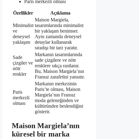
Paris merkezli olması
Özellikler
Açıklama
Maison Margiela,
Minimalist
tasarımlarında minimalist
ve
bir yaklaşım benimser.
deneysel
Aynı zamanda deneysel
yaklaşım
detaylar kullanarak
sıradışı bir tarz yaratır.
Markanın tasarımlarında
Sade
sade çizgilere ve nötr
çizgiler ve
renklere sıkça rastlanır.
nötr
Bu, Maison Margiela’nın
renkler
Fransız zarafetini yansıtır.
Markanın merkezinin
Paris’te olması, Maison
Paris
Margiela’nın Fransız
merkezli
moda geleneğinden ve
olması
kültüründen beslendiğini
gösterir.
Maison Margiela’nın
küresel bir marka