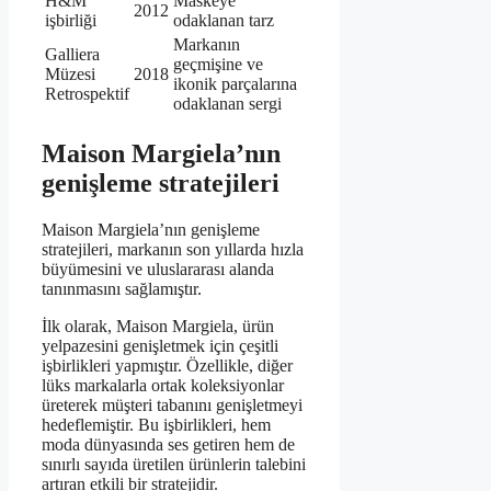
H&M
Maskeye
2012
işbirliği
odaklanan tarz
Markanın
Galliera
geçmişine ve
Müzesi
2018
ikonik parçalarına
Retrospektif
odaklanan sergi
Maison Margiela’nın
genişleme stratejileri
Maison Margiela’nın genişleme
stratejileri, markanın son yıllarda hızla
büyümesini ve uluslararası alanda
tanınmasını sağlamıştır.
İlk olarak, Maison Margiela, ürün
yelpazesini genişletmek için çeşitli
işbirlikleri yapmıştır. Özellikle, diğer
lüks markalarla ortak koleksiyonlar
üreterek müşteri tabanını genişletmeyi
hedeflemiştir. Bu işbirlikleri, hem
moda dünyasında ses getiren hem de
sınırlı sayıda üretilen ürünlerin talebini
artıran etkili bir stratejidir.