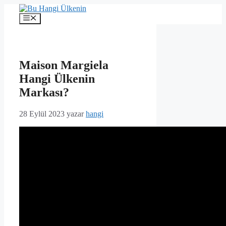
İçeriğe
atla
Menü
Maison Margiela
Hangi Ülkenin
Markası?
28 Eylül 2023
yazar
hangi