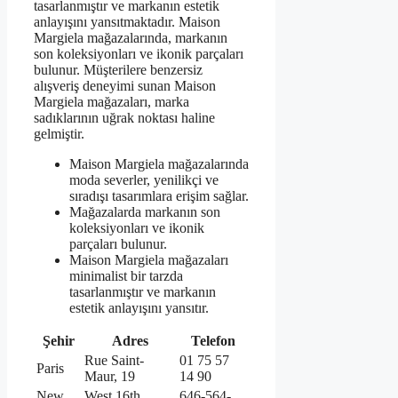
tasarlanmıştır ve markanın estetik
anlayışını yansıtmaktadır. Maison
Margiela mağazalarında, markanın
son koleksiyonları ve ikonik parçaları
bulunur. Müşterilere benzersiz
alışveriş deneyimi sunan Maison
Margiela mağazaları, marka
sadıklarının uğrak noktası haline
gelmiştir.
Maison Margiela mağazalarında
moda severler, yenilikçi ve
sıradışı tasarımlara erişim sağlar.
Mağazalarda markanın son
koleksiyonları ve ikonik
parçaları bulunur.
Maison Margiela mağazaları
minimalist bir tarzda
tasarlanmıştır ve markanın
estetik anlayışını yansıtır.
Şehir
Adres
Telefon
Rue Saint-
01 75 57
Paris
Maur, 19
14 90
New
West 16th
646-564-