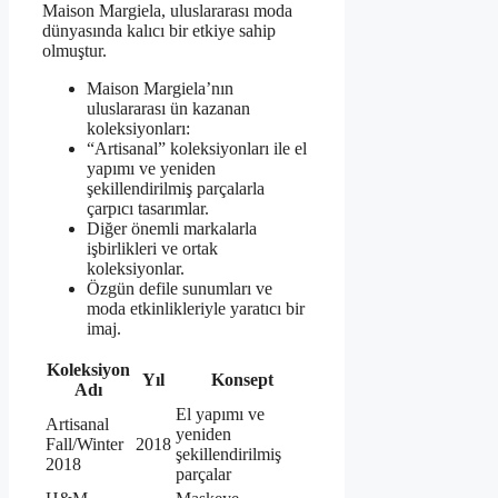
Maison Margiela, uluslararası moda
dünyasında kalıcı bir etkiye sahip
olmuştur.
Maison Margiela’nın
uluslararası ün kazanan
koleksiyonları:
“Artisanal” koleksiyonları ile el
yapımı ve yeniden
şekillendirilmiş parçalarla
çarpıcı tasarımlar.
Diğer önemli markalarla
işbirlikleri ve ortak
koleksiyonlar.
Özgün defile sunumları ve
moda etkinlikleriyle yaratıcı bir
imaj.
Koleksiyon
Yıl
Konsept
Adı
El yapımı ve
Artisanal
yeniden
Fall/Winter
2018
şekillendirilmiş
2018
parçalar