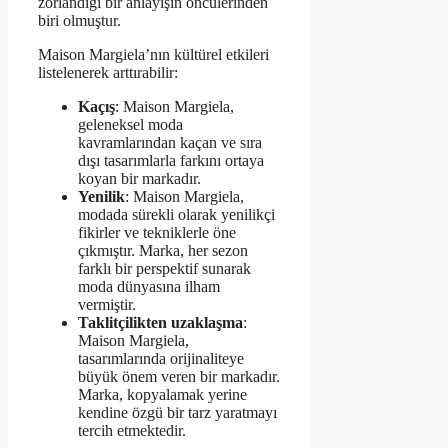
zorlandığı bir anlayışın öncülerinden
biri olmuştur.
Maison Margiela’nın kültürel etkileri
listelenerek arttırabilir:
Kaçış
: Maison Margiela,
geleneksel moda
kavramlarından kaçan ve sıra
dışı tasarımlarla farkını ortaya
koyan bir markadır.
Yenilik
: Maison Margiela,
modada sürekli olarak yenilikçi
fikirler ve tekniklerle öne
çıkmıştır. Marka, her sezon
farklı bir perspektif sunarak
moda dünyasına ilham
vermiştir.
Taklitçilikten uzaklaşma
:
Maison Margiela,
tasarımlarında orijinaliteye
büyük önem veren bir markadır.
Marka, kopyalamak yerine
kendine özgü bir tarz yaratmayı
tercih etmektedir.