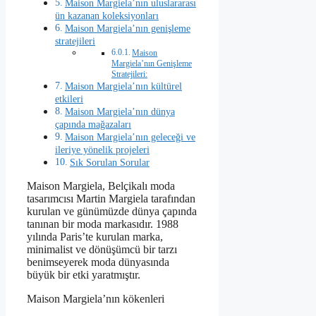
Maison Margiela’nın uluslararası
ün kazanan koleksiyonları
Maison Margiela’nın genişleme
stratejileri
Maison
Margiela’nın Genişleme
Stratejileri:
Maison Margiela’nın kültürel
etkileri
Maison Margiela’nın dünya
çapında mağazaları
Maison Margiela’nın geleceği ve
ileriye yönelik projeleri
Sık Sorulan Sorular
Maison Margiela, Belçikalı moda
tasarımcısı Martin Margiela tarafından
kurulan ve günümüzde dünya çapında
tanınan bir moda markasıdır. 1988
yılında Paris’te kurulan marka,
minimalist ve dönüşümcü bir tarzı
benimseyerek moda dünyasında
büyük bir etki yaratmıştır.
Maison Margiela’nın kökenleri