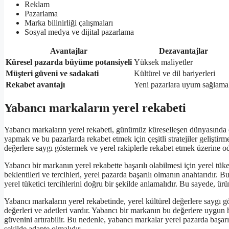
Reklam
Pazarlama
Marka bilinirliği çalışmaları
Sosyal medya ve dijital pazarlama
Avantajlar
Dezavantajlar
Küresel pazarda büyüme potansiyeli
Yüksek maliyetler
Müşteri güveni ve sadakati
Kültürel ve dil bariyerleri
Rekabet avantajı
Yeni pazarlara uyum sağlam
Yabancı markaların yerel rekabeti
Yabancı markaların yerel rekabeti, günümüz küreselleşen dünyasında o
yapmak ve bu pazarlarda rekabet etmek için çeşitli stratejiler geliştirmek
değerlere saygı göstermek ve yerel rakiplerle rekabet etmek üzerine o
Yabancı bir markanın yerel rekabette başarılı olabilmesi için yerel tüket
beklentileri ve tercihleri, yerel pazarda başarılı olmanın anahtarıdır.
yerel tüketici tercihlerini doğru bir şekilde anlamalıdır. Bu sayede, ürü
Yabancı markaların yerel rekabetinde, yerel kültürel değerlere saygı 
değerleri ve adetleri vardır. Yabancı bir markanın bu değerlere uygun 
güvenini artırabilir. Bu nedenle, yabancı markalar yerel pazarda başarı
şekilde adapte olmalıdır.