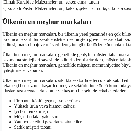
Elmalı Kurabiye
Malzemeler: un, şeker, elma, tarçın
Çikolatalı Pasta
Malzemeler: un, kakao, şeker, yumurta, çikolata sos
Ülkenin en meşhur markaları
Ülkenin en meşhur markaları, bir ülkenin yerel pazarında en çok biline
boyunca başarılı bir şekilde işletilen ve müşteri güveni ve sadakati 
kalitesi, marka imajı ve müşteri deneyimi gibi faktörlerle öne çıkmakta
Ülkenin en meşhur markaları, genellikle geniş bir müşteri tabanına sah
pazarlama stratejileri sayesinde bilinirliklerini artırırken, müşteri talep
Ülkenin en meşhur markaları, genellikle müşteri memnuniyetine büyük ö
iyileştirmeler yaparlar.
Ülkenin en meşhur markaları, sıklıkla sektör liderleri olarak kabul edil
rekabetçi bir pazarda başarılı olmuş ve sektörlerinde öncü konumda ye
uluslararası arenada da tanınır ve başarılı bir şekilde rekabet ederler.
Firmanın köklü geçmişi ve tecrübesi
Yüksek ürün veya hizmet kalitesi
İyi bir marka imajı
Müşteri odaklı yaklaşım
Yaratıcı ve etkili pazarlama stratejileri
Sadık müşteri tabanı