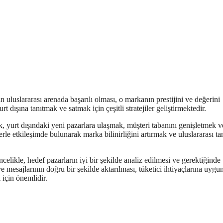
uluslararası arenada başarılı olması, o markanın prestijini ve değerini
rt dışına tanıtmak ve satmak için çeşitli stratejiler geliştirmektedir.
rak, yurt dışındaki yeni pazarlara ulaşmak, müşteri tabanını genişletmek v
lerle etkileşimde bulunarak marka bilinirliğini artırmak ve uluslararası tan
 Öncelikle, hedef pazarların iyi bir şekilde analiz edilmesi ve gerektiğinde
e mesajlarının doğru bir şekilde aktarılması, tüketici ihtiyaçlarına uygu
 için önemlidir.