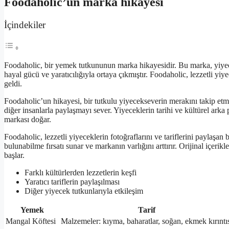
Foodaholic’un marka hikayesi
İçindekiler
Foodaholic, bir yemek tutkununun marka hikayesidir. Bu marka, yiyecek
hayal gücü ve yaratıcılığıyla ortaya çıkmıştır. Foodaholic, lezzetli yi
geldi.
Foodaholic’un hikayesi, bir tutkulu yiyecekseverin merakını takip etme
diğer insanlarla paylaşmayı sever. Yiyeceklerin tarihi ve kültürel arka
markası doğar.
Foodaholic, lezzetli yiyeceklerin fotoğraflarını ve tariflerini paylaşan
bulunabilme fırsatı sunar ve markanın varlığını arttırır. Orijinal içer
başlar.
Farklı kültürlerden lezzetlerin keşfi
Yaratıcı tariflerin paylaşılması
Diğer yiyecek tutkunlarıyla etkileşim
Yemek
Tarif
Mangal Köftesi
Malzemeler: kıyma, baharatlar, soğan, ekmek kırıntı