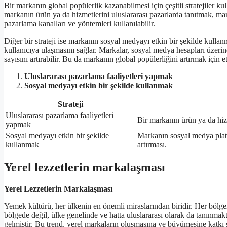
Bir markanın global popülerlik kazanabilmesi için çeşitli stratejiler kul
markanın ürün ya da hizmetlerini uluslararası pazarlarda tanıtmak, marka
pazarlama kanalları ve yöntemleri kullanılabilir.
Diğer bir strateji ise markanın sosyal medyayı etkin bir şekilde kull
kullanıcıya ulaşmasını sağlar. Markalar, sosyal medya hesapları üzerinde
sayısını artırabilir. Bu da markanın global popülerliğini artırmak için etk
Uluslararası pazarlama faaliyetleri yapmak
Sosyal medyayı etkin bir şekilde kullanmak
Strateji
Uluslararası pazarlama faaliyetleri
Bir markanın ürün ya da hizm
yapmak
Sosyal medyayı etkin bir şekilde
Markanın sosyal medya platf
kullanmak
artırması.
Yerel lezzetlerin markalaşması
Yerel Lezzetlerin Markalaşması
Yemek kültürü, her ülkenin en önemli miraslarından biridir. Her bölgen
bölgede değil, ülke genelinde ve hatta uluslararası olarak da tanınmakt
gelmiştir. Bu trend, yerel markaların oluşmasına ve büyümesine katkı 