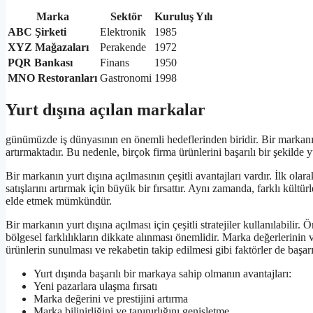
Marka
Sektör
Kuruluş Yılı
ABC Şirketi
Elektronik
1985
XYZ Mağazaları
Perakende
1972
PQR Bankası
Finans
1950
MNO Restoranları
Gastronomi
1998
Yurt dışına açılan markalar
günümüzde iş dünyasının en önemli hedeflerinden biridir. Bir markanın 
artırmaktadır. Bu nedenle, birçok firma ürünlerini başarılı bir şekilde yu
Bir markanın yurt dışına açılmasının çeşitli avantajları vardır. İlk ola
satışlarını artırmak için büyük bir fırsattır. Aynı zamanda, farklı kültür
elde etmek mümkündür.
Bir markanın yurt dışına açılması için çeşitli stratejiler kullanılabilir.
bölgesel farklılıkların dikkate alınması önemlidir. Marka değerlerinin v
ürünlerin sunulması ve rekabetin takip edilmesi gibi faktörler de başarı
Yurt dışında başarılı bir markaya sahip olmanın avantajları:
Yeni pazarlara ulaşma fırsatı
Marka değerini ve prestijini artırma
Marka bilinirliğini ve tanınırlığını genişletme