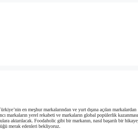
 Türkiye’nin en meşhur markalarından ve yurt dışına açılan markalardan
ncı markaların yerel rekabeti ve markaların global popülerlik kazanmas
lara aktarılacak. Foodaholic gibi bir markanın, nasıl başarılı bir hikay
düğü merak edenleri bekliyoruz.