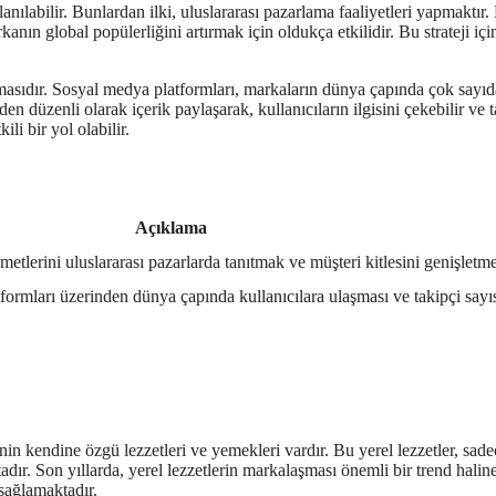
lanılabilir. Bunlardan ilki, uluslararası pazarlama faaliyetleri yapmaktır.
nın global popülerliğini artırmak için oldukça etkilidir. Bu strateji için
anmasıdır. Sosyal medya platformları, markaların dünya çapında çok sayıd
n düzenli olarak içerik paylaşarak, kullanıcıların ilgisini çekebilir ve t
ili bir yol olabilir.
Açıklama
etlerini uluslararası pazarlarda tanıtmak ve müşteri kitlesini genişletm
ormları üzerinden dünya çapında kullanıcılara ulaşması ve takipçi sayıs
in kendine özgü lezzetleri ve yemekleri vardır. Bu yerel lezzetler, sade
adır. Son yıllarda, yerel lezzetlerin markalaşması önemli bir trend halin
sağlamaktadır.