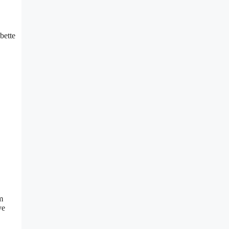
bette
m
ye