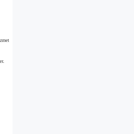
izmet
er.