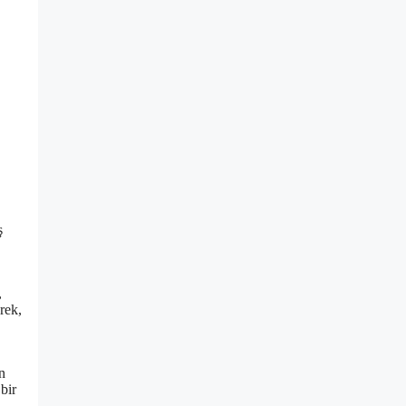
ş
,
rek,
n
bir