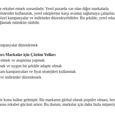
rle rekabet etmek zorundadır. Yerel pazarda var olan diğer markalarla
yöntemler kullanarak, yerel rakiplerine karşı avantaj sağlamaya çalışırlar.
 özel kampanyalar ve indirimler düzenleyebilirler. Bu şekilde, yerel reka
 sağlamak mümkün olabilir.
i kampanyalar düzenlemek
cı Markalar için Çözüm Yolları
z etmek ve araştırma yapmak
mak ve uygun bir şekilde adapte olmak
lam kampanyaları ve fiyat stratejileri kullanmak
ve indirimler düzenlemek
 konu haline gelmiştir. Bir markanın global olarak popüler olması, he
arası rekabet gücünü artırır. Bu durum, markalar için daha fazla müşteri