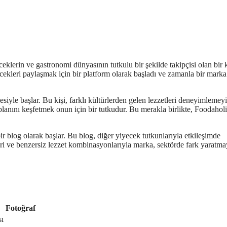
lerin ve gastronomi dünyasının tutkulu bir şekilde takipçisi olan bir k
yecekleri paylaşmak için bir platform olarak başladı ve zamanla bir marka
siyle başlar. Bu kişi, farklı kültürlerden gelen lezzetleri deneyimlemey
 planını keşfetmek onun için bir tutkudur. Bu merakla birlikte, Foodahol
 bir blog olarak başlar. Bu blog, diğer yiyecek tutkunlarıyla etkileşimde
ikleri ve benzersiz lezzet kombinasyonlarıyla marka, sektörde fark yaratm
Fotoğraf
sı