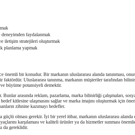
apmak
i ve deneyimden faydalanmak
 iletişim stratejileri oluşturmak
stik planlama yapmak
ce önemli bir konudur. Bir markanın uluslararası alanda tanınması, onu
 faktördür. Uluslararası tanınma, markanın müşteriler tarafından bilinir
ş ve büyüme potansiyeli demektir.
lir. Bunlar arasında reklam, pazarlama, marka bilinirliği çalışmaları, sosy
edef kitlesine ulaşmasını sağlar ve marka imajını oluşturmak için önem
nsanların zihnine kazımayı hedefler.
güçlü olması gerekir. İyi bir yerel itibar, markanın uluslararası alanda 
yaçlarını karşılaması ve kaliteli ürünler ya da hizmetler sunması önemlid
ı da gereklidir.