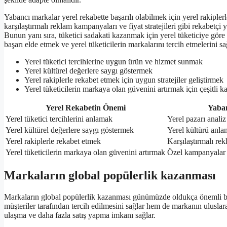
Yabancı markalar yerel rekabette başarılı olabilmek için yerel rakiple
karşılaştırmalı reklam kampanyaları ve fiyat stratejileri gibi rekabetçi 
Bunun yanı sıra, tüketici sadakati kazanmak için yerel tüketiciye göre
başarı elde etmek ve yerel tüketicilerin markalarını tercih etmelerini
Yerel tüketici tercihlerine uygun ürün ve hizmet sunmak
Yerel kültürel değerlere saygı göstermek
Yerel rakiplerle rekabet etmek için uygun stratejiler geliştirmek
Yerel tüketicilerin markaya olan güvenini artırmak için çeşitl
Yerel Rekabetin Önemi
Yaban
Yerel tüketici tercihlerini anlamak
Yerel pazarı anali
Yerel kültürel değerlere saygı göstermek
Yerel kültürü anla
Yerel rakiplerle rekabet etmek
Karşılaştırmalı rek
Yerel tüketicilerin markaya olan güvenini artırmak
Özel kampanyalar 
Markaların global popülerlik kazanması
Markaların global popülerlik kazanması günümüzde oldukça önemli bir
müşteriler tarafından tercih edilmesini sağlar hem de markanın uluslar
ulaşma ve daha fazla satış yapma imkanı sağlar.