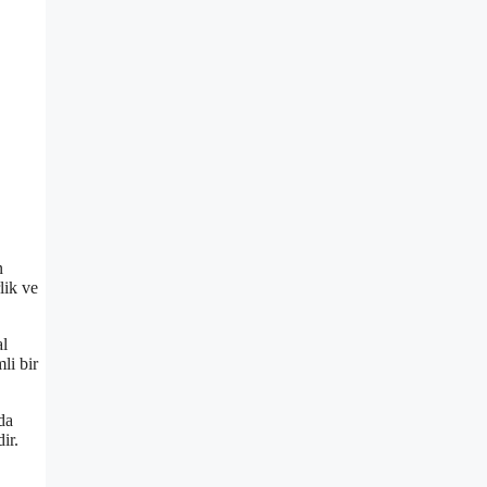
n
lik ve
al
li bir
da
ir.