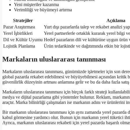
Yeni müşteriler kazanma
Verimliliği ve büyümeyi artırma
Stratejiler
Açıklama
Pazar Araştırması
Yurt dışı pazarlarda talep ve rekabet analizi y
Yerel İşbirlikleri
Yerel partnerlerle ortaklık kurarak yerel bilg
Dil ve Kültür Uyumu
Hedef pazarların dili ve kültürüne uygun ürün ve
Lojistik Planlama
Ürün tedarikinde ve dağıtımında etkin bir loji
Markaların uluslararası tanınması
Markaların uluslararası tanınması, günümüzde işletmeler için son dere
global pazarda rekabet edebilmesi ve büyüyebilmesi açısından kritik bir
güvenilirlik düzeyinin artması anlamına gelir ve bu da daha fazla satı
Markaların uluslararası tanınması için birçok farklı strateji kullanılabi
medya ve dijital pazarlama gibi yöntemler bulunur. Reklam, markanın h
araçtır. Marka bilinirliği çalışmaları ise markanın adını ve ürünlerini i
Bir markanın uluslararası tanınması için aynı zamanda yerel pazarda da 
kabul görmesine yardımcı olur. Bunun için markanın yerel tüketici ihti
Ayrıca, markanın uluslararası rekabeti için yerel pazarda başarılı olmas