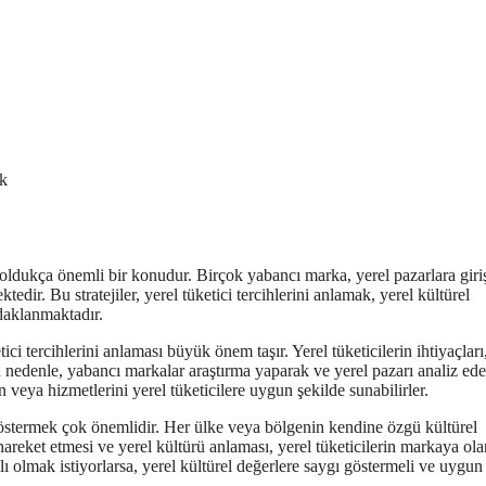
ak
ldukça önemli bir konudur. Birçok yabancı marka, yerel pazarlara giri
tedir. Bu stratejiler, yerel tüketici tercihlerini anlamak, yerel kültürel
daklanmaktadır.
ici tercihlerini anlaması büyük önem taşır. Yerel tüketicilerin ihtiyaçları
 Bu nedenle, yabancı markalar araştırma yaparak ve yerel pazarı analiz ede
n veya hizmetlerini yerel tüketicilere uygun şekilde sunabilirler.
göstermek çok önemlidir. Her ülke veya bölgenin kendine özgü kültürel
hareket etmesi ve yerel kültürü anlaması, yerel tüketicilerin markaya ola
lı olmak istiyorlarsa, yerel kültürel değerlere saygı göstermeli ve uygun 