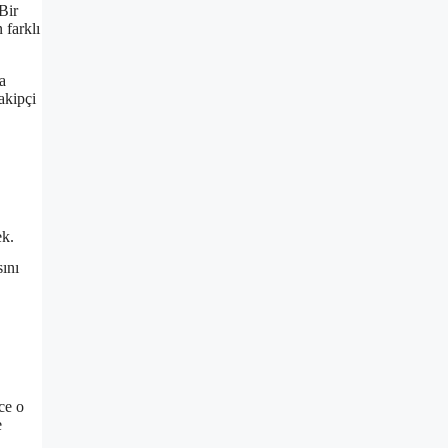
 Bir
 farklı
a
akipçi
ek.
ını
ce o
e