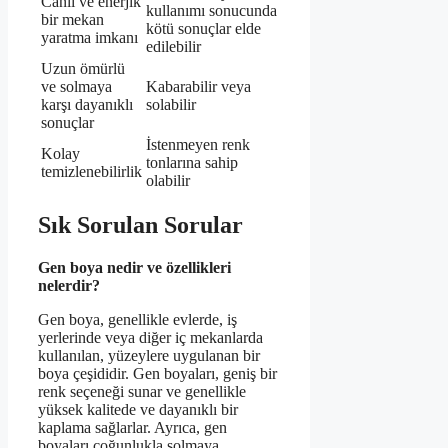
Canlı ve enerjik
kullanımı sonucunda
bir mekan
kötü sonuçlar elde
yaratma imkanı
edilebilir
Uzun ömürlü
ve solmaya
Kabarabilir veya
karşı dayanıklı
solabilir
sonuçlar
İstenmeyen renk
Kolay
tonlarına sahip
temizlenebilirlik
olabilir
Sık Sorulan Sorular
Gen boya nedir ve özellikleri
nelerdir?
Gen boya, genellikle evlerde, iş
yerlerinde veya diğer iç mekanlarda
kullanılan, yüzeylere uygulanan bir
boya çeşididir. Gen boyaları, geniş bir
renk seçeneği sunar ve genellikle
yüksek kalitede ve dayanıklı bir
kaplama sağlarlar. Ayrıca, gen
boyaları çoğunlukla solmaya,