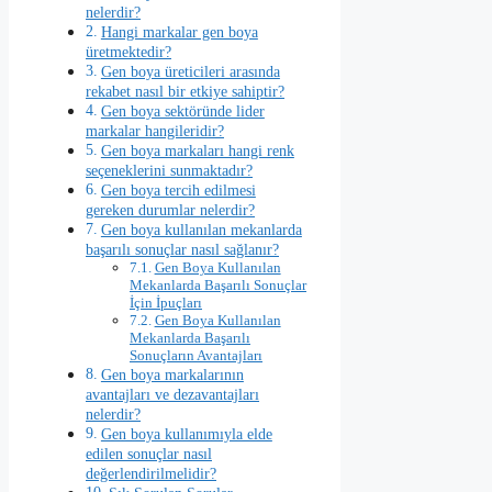
nelerdir?
Hangi markalar gen boya
üretmektedir?
Gen boya üreticileri arasında
rekabet nasıl bir etkiye sahiptir?
Gen boya sektöründe lider
markalar hangileridir?
Gen boya markaları hangi renk
seçeneklerini sunmaktadır?
Gen boya tercih edilmesi
gereken durumlar nelerdir?
Gen boya kullanılan mekanlarda
başarılı sonuçlar nasıl sağlanır?
Gen Boya Kullanılan
Mekanlarda Başarılı Sonuçlar
İçin İpuçları
Gen Boya Kullanılan
Mekanlarda Başarılı
Sonuçların Avantajları
Gen boya markalarının
avantajları ve dezavantajları
nelerdir?
Gen boya kullanımıyla elde
edilen sonuçlar nasıl
değerlendirilmelidir?