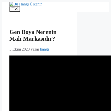
İçeriğe
atla
Menü
Gen Boya Nerenin
Malı Markasıdır?
3 Ekim 2023
yazar
hangi