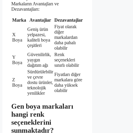
Markaların Avantajları ve
Dezavantajları:
Marka
Avantajlar
Dezavantajlar
Fiyat olarak
Geniş ürün
diğer
X
yelpazesi,
markalardan
Boya
kaliteli boya
daha pahalı
çeşitleri
olabilir
Güvenilirlik,
Renk
Y
yaygın
seçenekleri
Boya
dağıtım ağı
sınırlı olabilir
Sürdürülebilir
Fiyatları diğer
ve çevre
Z
markalara göre
dostu ürünler,
Boya
daha yüksek
teknolojik
olabilir
yenilikler
Gen boya markaları
hangi renk
seçeneklerini
sunmaktadır?