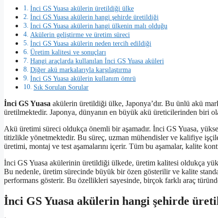
İnci GS Yuasa akülerin üretildiği ülke
İnci GS Yuasa akülerin hangi şehirde üretildiği
İnci GS Yuasa akülerin hangi ülkenin malı olduğu
Akülerin geliştirme ve üretim süreci
İnci GS Yuasa akülerin neden tercih edildiği
Üretim kalitesi ve sonuçları
Hangi araçlarda kullanılan İnci GS Yuasa aküleri
Diğer akü markalarıyla karşılaştırma
İnci GS Yuasa akülerin kullanım ömrü
Sık Sorulan Sorular
İnci GS Yuasa
akülerin üretildiği ülke, Japonya’dır. Bu ünlü akü mar
üretilmektedir. Japonya, dünyanın en büyük akü üreticilerinden biri o
Akü üretimi süreci oldukça önemli bir aşamadır. İnci GS Yuasa, yüksek 
titizlikle yönetmektedir. Bu süreç, uzman mühendisler ve kalifiye işçil
üretimi, montaj ve test aşamalarını içerir. Tüm bu aşamalar, kalite kont
İnci GS Yuasa akülerinin üretildiği ülkede, üretim kalitesi oldukça yük
Bu nedenle, üretim sürecinde büyük bir özen gösterilir ve kalite stand
performans gösterir. Bu özellikleri sayesinde, birçok farklı araç türünd
İnci GS Yuasa akülerin hangi şehirde üreti