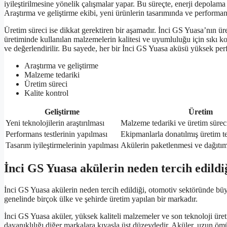
iyileştirilmesine yönelik çalışmalar yapar. Bu süreçte, enerji depolam
Araştırma ve geliştirme ekibi, yeni ürünlerin tasarımında ve performans t
Üretim süreci ise dikkat gerektiren bir aşamadır. İnci GS Yuasa’nın üre
üretiminde kullanılan malzemelerin kalitesi ve uyumluluğu için sıkı kont
ve değerlendirilir. Bu sayede, her bir İnci GS Yuasa aküsü yüksek per
Araştırma ve geliştirme
Malzeme tedariki
Üretim süreci
Kalite kontrol
Geliştirme
Üretim
Yeni teknolojilerin araştırılması
Malzeme tedariki ve üretim süreci
Performans testlerinin yapılması
Ekipmanlarla donatılmış üretim te
Tasarım iyileştirmelerinin yapılması
Akülerin paketlenmesi ve dağıtım
İnci GS Yuasa akülerin neden tercih edildi
İnci GS Yuasa akülerin neden tercih edildiği, otomotiv sektöründe büy
genelinde birçok ülke ve şehirde üretim yapılan bir markadır.
İnci GS Yuasa aküler, yüksek kaliteli malzemeler ve son teknoloji üret
dayanıklılığı diğer markalara kıyasla üst düzeydedir. Aküler, uzun ö