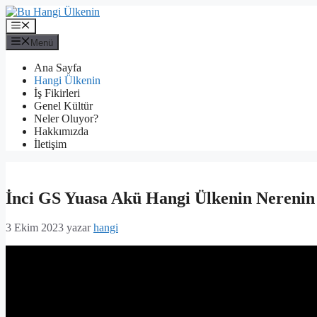
İçeriğe
atla
Menü
Menü
Ana Sayfa
Hangi Ülkenin
İş Fikirleri
Genel Kültür
Neler Oluyor?
Hakkımızda
İletişim
İnci GS Yuasa Akü Hangi Ülkenin Nerenin
3 Ekim 2023
yazar
hangi