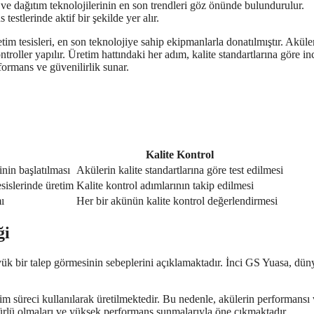
a ve dağıtım teknolojilerinin en son trendleri göz önünde bulundurulur.
estlerinde aktif bir şekilde yer alır.
tim tesisleri, en son teknolojiye sahip ekipmanlarla donatılmıştır. Aküle
roller yapılır. Üretim hattındaki her adım, kalite standartlarına göre in
formans ve güvenilirlik sunar.
Kalite Kontrol
nin başlatılması
Akülerin kalite standartlarına göre test edilmesi
sislerinde üretim
Kalite kontrol adımlarının takip edilmesi
ı
Her bir akünün kalite kontrol değerlendirmesi
ği
ük bir talep görmesinin sebeplerini açıklamaktadır. İnci GS Yuasa, dün
im süreci kullanılarak üretilmektedir. Bu nedenle, akülerin performansı
mürlü olmaları ve yüksek performans sunmalarıyla öne çıkmaktadır.