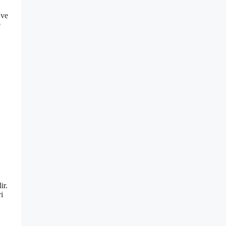
 ve
e
ir.
i