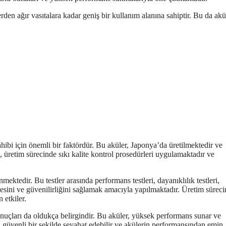
rden ağır vasıtalara kadar geniş bir kullanım alanına sahiptir. Bu da akü
ahibi için önemli bir faktördür. Bu aküler, Japonya’da üretilmektedir ve
 üretim sürecinde sıkı kalite kontrol prosedürleri uygulamaktadır ve
mektedir. Bu testler arasında performans testleri, dayanıklılık testleri,
kalitesini ve güvenilirliğini sağlamak amacıyla yapılmaktadır. Üretim sürec
 etkiler.
onuçları da oldukça belirgindir. Bu aküler, yüksek performans sunar ve
nda güvenli bir şekilde seyahat edebilir ve akülerin performansından emin