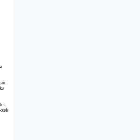
da
sını
aka
ler.
üksek