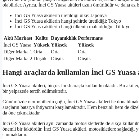
olabilirler. Ayrıca, İnci GS Yuasa aküleri uzun ömürlüdür ve daha az ba
İnci GS Yuasa akülerin üretildiği ülke: Japonya
İnci GS Yuasa akülerin hangi şehirde üretildiği: Tokyo
İnci GS Yuasa akülerin hangi ülkenin malı olduğu: Türkiye
Akü Markası
Kalite
Dayanıklılık
Performans
İnci GS Yuasa
Yüksek
Yüksek
Yüksek
Diğer Marka 1
Orta
Orta
Orta
Diğer Marka 2
Düşük
Düşük
Düşük
Hangi araçlarda kullanılan İnci GS Yuasa 
İnci GS Yuasa aküleri, birçok farklı araçta kullanılmaktadır. Bu akül
bir yelpazede tercih edilmektedir.
Günümüzde otomobillerin çoğu, İnci GS Yuasa aküleri ile donatılmakta
araçların batarya ihtiyacını karşılamaktadır. Hem benzinli hem de dizel
da öne çıkmaktadır.
İnci GS Yuasa aküleri aynı zamanda motosikletlerde de sıkça kullanıl
önemli bir faktördür. İnci GS Yuasa aküleri, motosikletlere sağladığı 
sunmaktadır.