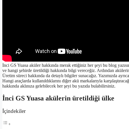
İnci GS Yuasa aküler hakkında merak ettiğiniz her şeyi bu blog yazısın
ve hangi şehirde üretildiği hakkında bilgi vereceğiz. Ardından aküleri
Üretim süreci hakkında da detaylı bilgiler sunacağız. Yazımızda ayrıca
Hangi araçlarda kullanıldıklarını diğer akü markalarıyla karşılaştıraca
hakkında aklınıza gelebilecek her şeyi bu yazıda bulabilirsiniz.
İnci GS Yuasa akülerin üretildiği ülke
İçindekiler