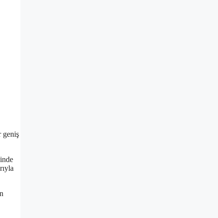
r geniş
sinde
rıyla
en