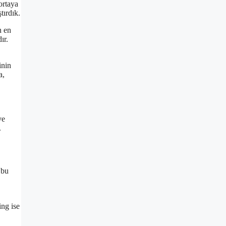
ortaya
tırdık.
n en
ır.
inin
a,
ve
.
 bu
ing ise