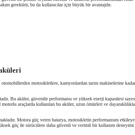
kım gerektirir, bu da kullanıcılar için büyük bir avantajdır.
aküleri
er, otomobillerden motosikletlere, kamyonlardan tarım makinelerine kada
dır. Bu aküler, güvenilir performansı ve yüksek enerji kapasitesi saye
 motorlu araçlarda kullanılan bu aküler, uzun ömürleri ve dayanıklılıkla
maktadır. Motora güç veren batarya, motosikletin performansını etkiley
yüksek güç ile sürücülere daha güvenli ve verimli bir kullanım deneyimi