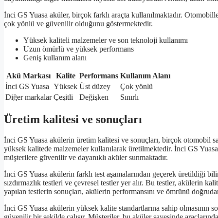
İnci GS Yuasa aküler, birçok farklı araçta kullanılmaktadır. Otomobille
çok yönlü ve güvenilir olduğunu göstermektedir.
Yüksek kaliteli malzemeler ve son teknoloji kullanımı
Uzun ömürlü ve yüksek performans
Geniş kullanım alanı
Akü Markası
Kalite
Performans
Kullanım Alanı
İnci GS Yuasa
Yüksek
Üst düzey
Çok yönlü
Diğer markalar
Çeşitli
Değişken
Sınırlı
Üretim kalitesi ve sonuçları
İnci GS Yuasa akülerin üretim kalitesi ve sonuçları, birçok otomobil s
yüksek kalitede malzemeler kullanılarak üretilmektedir. İnci GS Yuasa,
müşterilere güvenilir ve dayanıklı aküler sunmaktadır.
İnci GS Yuasa akülerin farklı test aşamalarından geçerek üretildiği bilin
sızdırmazlık testleri ve çevresel testler yer alır. Bu testler, akülerin 
yapılan testlerin sonuçları, akülerin performansını ve ömrünü doğrudan
İnci GS Yuasa akülerin yüksek kalite standartlarına sahip olmasının s
güvenilir bir şekilde çalışır. Müşteriler, bu aküler sayesinde araçları