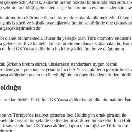
kat çekmektedir. Ancak, akülerin üretim noktası konusunda bazı sorular 
ehirde üretildiği’ gelmektedir. İşte bu sorunun cevabını sizler için araş
nin otomotiv sektöründe önemli bir merkez olarak bilinmektedir. Ülkeni
işmiş iş gücü ve lojistik avantajlarıyla üretim sektöründe öne çıkmaktad
i gerçekleştirmektedir.
lbi olarak bilinmektedir. Bursa’da yerleşik olan Türk otomotiv endüstris
a gelerek yerli ve kaliteli akülerin üretimine olanak sağlamaktadır. Burs
 da İnci GS Yuasa akülerinin hızlı bir şekilde üretim ve dağıtımının
r. Şirketin üretim süreci, uluslararası standartlara uygun olarak
 ve deneyimli personeli sayesinde İnci GS Yuasa, akülerin geliştirilmesi 
Yuasa akülerinin neden tercih edildiğinin en önemli nedenlerinden biridir
 olduğu
arından biridir. Peki, İnci GS Yuasa aküler hangi ülkenin malıdır? İşte
on ve Türkiye’de faaliyet gösteren İnci Holding’in ortak girişimi ile
nde başarılı bir şekilde faaliyetlerini sürdüren bir şirkettir. İnci Hold
klık sayesinde İnci GS Yuasa aküleri, Japon teknolojisi ve Türk üretim
lmiştir.