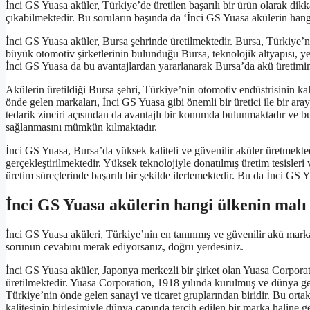
İnci GS Yuasa aküler, Türkiye’de üretilen başarılı bir ürün olarak dik
çıkabilmektedir. Bu soruların başında da ‘İnci GS Yuasa akülerin hangi ş
İnci GS Yuasa aküler, Bursa şehrinde üretilmektedir. Bursa, Türkiye’
büyük otomotiv şirketlerinin bulunduğu Bursa, teknolojik altyapısı, yet
İnci GS Yuasa da bu avantajlardan yararlanarak Bursa’da akü üretimin
Akülerin üretildiği Bursa şehri, Türkiye’nin otomotiv endüstrisinin ka
önde gelen markaları, İnci GS Yuasa gibi önemli bir üretici ile bir aray
tedarik zinciri açısından da avantajlı bir konumda bulunmaktadır ve bu
sağlanmasını mümkün kılmaktadır.
İnci GS Yuasa, Bursa’da yüksek kaliteli ve güvenilir aküler üretmektedi
gerçekleştirilmektedir. Yüksek teknolojiyle donatılmış üretim tesisleri
üretim süreçlerinde başarılı bir şekilde ilerlemektedir. Bu da İnci GS 
İnci GS Yuasa akülerin hangi ülkenin malı
İnci GS Yuasa aküleri, Türkiye’nin en tanınmış ve güvenilir akü markal
sorunun cevabını merak ediyorsanız, doğru yerdesiniz.
İnci GS Yuasa aküler, Japonya merkezli bir şirket olan Yuasa Corporati
üretilmektedir. Yuasa Corporation, 1918 yılında kurulmuş ve dünya geneli
Türkiye’nin önde gelen sanayi ve ticaret gruplarından biridir. Bu orta
kalitesinin birleşimiyle dünya çapında tercih edilen bir marka haline ge