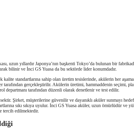
kası, uzun yıllardır Japonya’nın başkenti Tokyo’da bulunan bir fabrika
larak bilinir ve İnci GS Yuasa da bu sektörde lider konumdadır.
kalite standartlarına sahip olan üretim tesislerinde, akülerin her aşama
er tarafından gerçekleştirilir. Akülerin üretimi, hammaddenin seçimi, pl
rol departmanı tarafından düzenli olarak denetlenir ve test edilir.
sektir. Şirket, müşterilerine güvenilir ve dayanıklı aküler sunmayı hedef
artlarına sıkı sıkıya uyulur. İnci GS Yuasa aküler, uzun ömürlüdür ve y
e tercih edilmektedir.
ldiği