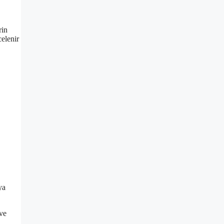
rin
celenir
ya
 ve