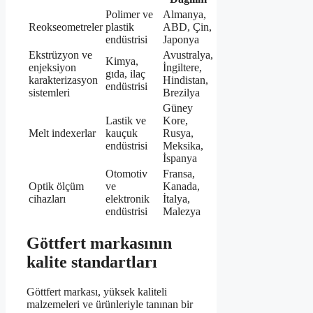
Polimer ve
Almanya,
Reokseometreler
plastik
ABD, Çin,
endüstrisi
Japonya
Ekstrüzyon ve
Avustralya,
Kimya,
enjeksiyon
İngiltere,
gıda, ilaç
karakterizasyon
Hindistan,
endüstrisi
sistemleri
Brezilya
Güney
Lastik ve
Kore,
Melt indexerlar
kauçuk
Rusya,
endüstrisi
Meksika,
İspanya
Otomotiv
Fransa,
Optik ölçüm
ve
Kanada,
cihazları
elektronik
İtalya,
endüstrisi
Malezya
Göttfert markasının
kalite standartları
Göttfert markası, yüksek kaliteli
malzemeleri ve ürünleriyle tanınan bir