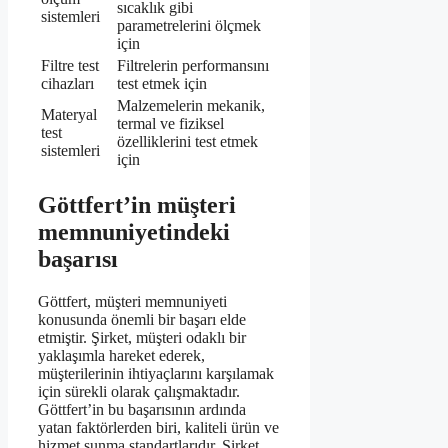
sıcaklık gibi
sistemleri
parametrelerini ölçmek
için
Filtre test
Filtrelerin performansını
cihazları
test etmek için
Malzemelerin mekanik,
Materyal
termal ve fiziksel
test
özelliklerini test etmek
sistemleri
için
Göttfert’in müşteri
memnuniyetindeki
başarısı
Göttfert, müşteri memnuniyeti
konusunda önemli bir başarı elde
etmiştir. Şirket, müşteri odaklı bir
yaklaşımla hareket ederek,
müşterilerinin ihtiyaçlarını karşılamak
için sürekli olarak çalışmaktadır.
Göttfert’in bu başarısının ardında
yatan faktörlerden biri, kaliteli ürün ve
hizmet sunma standartlarıdır. Şirket,