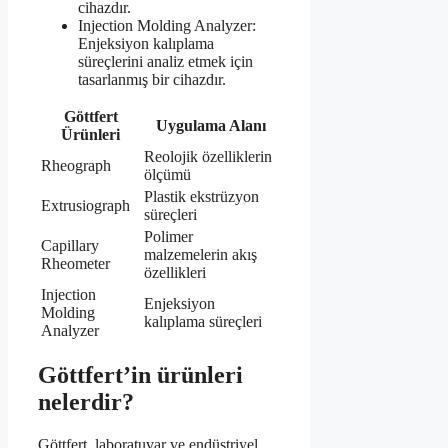
cihazdır.
Injection Molding Analyzer:
Enjeksiyon kalıplama
süreçlerini analiz etmek için
tasarlanmış bir cihazdır.
Göttfert
Uygulama Alanı
Ürünleri
Reolojik özelliklerin
Rheograph
ölçümü
Plastik ekstrüzyon
Extrusiograph
süreçleri
Polimer
Capillary
malzemelerin akış
Rheometer
özellikleri
Injection
Enjeksiyon
Molding
kalıplama süreçleri
Analyzer
Göttfert’in ürünleri
nelerdir?
Göttfert, laboratuvar ve endüstriyel