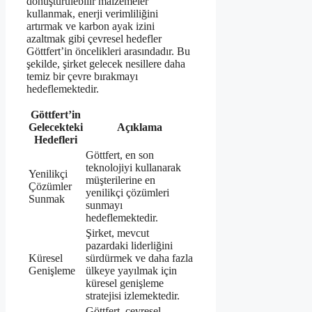
dönüştürülebilir malzemeler
kullanmak, enerji verimliliğini
artırmak ve karbon ayak izini
azaltmak gibi çevresel hedefler
Göttfert’in öncelikleri arasındadır. Bu
şekilde, şirket gelecek nesillere daha
temiz bir çevre bırakmayı
hedeflemektedir.
Göttfert’in
Gelecekteki
Açıklama
Hedefleri
Göttfert, en son
teknolojiyi kullanarak
Yenilikçi
müşterilerine en
Çözümler
yenilikçi çözümleri
Sunmak
sunmayı
hedeflemektedir.
Şirket, mevcut
pazardaki liderliğini
Küresel
sürdürmek ve daha fazla
Genişleme
ülkeye yayılmak için
küresel genişleme
stratejisi izlemektedir.
Göttfert, çevresel