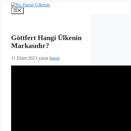
İçeriğe
atla
Menü
Göttfert Hangi Ülkenin
Markasıdır?
11 Ekim 2023
yazar
hangi