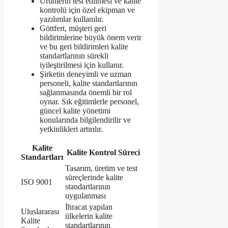
Ürünlerin test edilmesi ve kalite
kontrolü için özel ekipman ve
yazılımlar kullanılır.
Göttfert, müşteri geri
bildirimlerine büyük önem verir
ve bu geri bildirimleri kalite
standartlarının sürekli
iyileştirilmesi için kullanır.
Şirketin deneyimli ve uzman
personeli, kalite standartlarının
sağlanmasında önemli bir rol
oynar. Sık eğitimlerle personel,
güncel kalite yönetimi
konularında bilgilendirilir ve
yetkinlikleri artırılır.
Kalite
Kalite Kontrol Süreci
Standartları
Tasarım, üretim ve test
süreçlerinde kalite
ISO 9001
standartlarının
uygulanması
İhracat yapılan
Uluslararası
ülkelerin kalite
Kalite
standartlarının