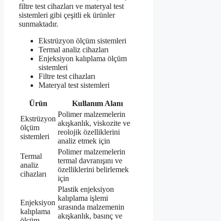
filtre test cihazları ve materyal test
sistemleri gibi çeşitli ek ürünler
sunmaktadır.
Ekstrüzyon ölçüm sistemleri
Termal analiz cihazları
Enjeksiyon kalıplama ölçüm
sistemleri
Filtre test cihazları
Materyal test sistemleri
Ürün
Kullanım Alanı
Polimer malzemelerin
Ekstrüzyon
akışkanlık, viskozite ve
ölçüm
reolojik özelliklerini
sistemleri
analiz etmek için
Polimer malzemelerin
Termal
termal davranışını ve
analiz
özelliklerini belirlemek
cihazları
için
Plastik enjeksiyon
kalıplama işlemi
Enjeksiyon
sırasında malzemenin
kalıplama
akışkanlık, basınç ve
ölçüm