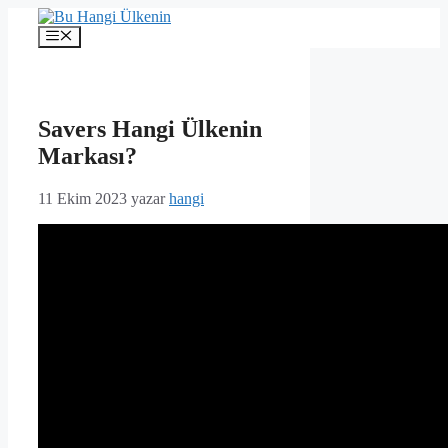
İçeriğe
atla
Menü
Savers Hangi Ülkenin
Markası?
11 Ekim 2023
yazar
hangi