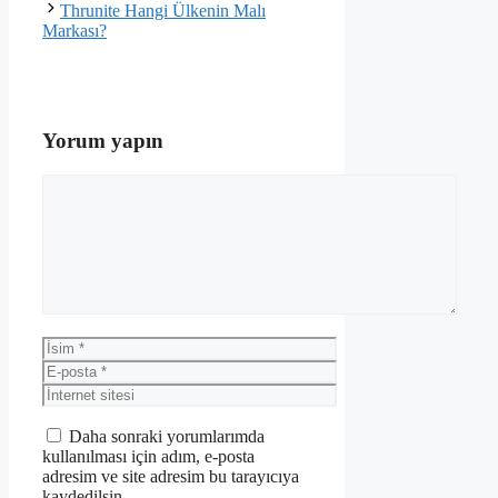
Thrunite Hangi Ülkenin Malı
Markası?
Yorum yapın
Yorum
İsim
E-
posta
İnternet
sitesi
Daha sonraki yorumlarımda
kullanılması için adım, e-posta
adresim ve site adresim bu tarayıcıya
kaydedilsin.