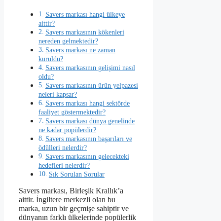
Savers markası hangi ülkeye
aittir?
Savers markasının kökenleri
nereden gelmektedir?
Savers markası ne zaman
kuruldu?
Savers markasının gelişimi nasıl
oldu?
Savers markasının ürün yelpazesi
neleri kapsar?
Savers markası hangi sektörde
faaliyet göstermektedir?
Savers markası dünya genelinde
ne kadar popülerdir?
Savers markasının başarıları ve
ödülleri nelerdir?
Savers markasının gelecekteki
hedefleri nelerdir?
Sık Sorulan Sorular
Savers markası, Birleşik Krallık’a
aittir. İngiltere merkezli olan bu
marka, uzun bir geçmişe sahiptir ve
dünyanın farklı ülkelerinde popülerlik