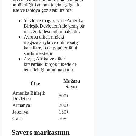
popülerliğini anlamak için aşağıdaki
liste ve tabloya göz atabilirsiniz:
Yüzlerce mağazası ile Amerika
Birleşik Devletleri’nde geniş bir
müşteri kitlesi bulunmaktadır.
Avrupa ülkelerindeki
mağazalarıyla ve online satış
kanallarıyla da popülerliğini
sürdürmektedir.
Asya, Afrika ve diğer
kıtalardaki birçok ülkede de
temsilciliği bulunmaktadır.
Mağaza
Ülke
Sayısı
Amerika Birleşik
500+
Devletleri
Almanya
200+
Japonya
150+
Gana
50+
Savers markasının