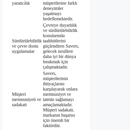
yaratıcılık
müşterilerine farklı
deneyimler
yaşatmayı
hedeflemektedir.
Çevreye duyarlılık
ve sürdürülebilirlik
konularında
Sürdürülebilirlik
taahhütlerini
ve çevre dostu
güçlendiren Savers,
uygulamalar
gelecek nesillere
daha iyi bir dünya
bırakmak için
çalışmaktadır.
Savers,
müşterilerinin
ihtiyaçlarını
karşılayarak onlara
Müşteri
memnuniyet ve
memnuniyeti ve
tatmin sağlamayı
sadakati
amaçlamaktadır.
Müşteri sadakati,
markanın başarısı
için önemli bir
faktördür.