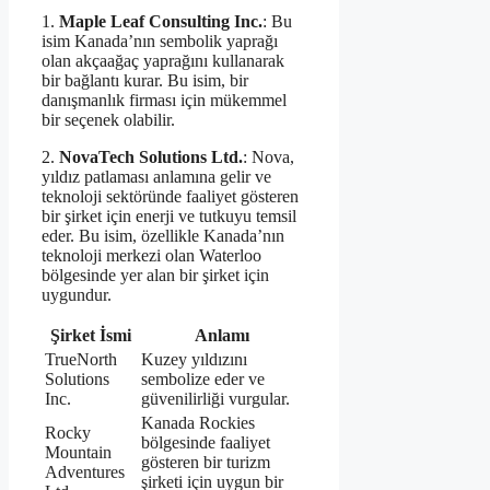
1.
Maple Leaf Consulting Inc.
: Bu
isim Kanada’nın sembolik yaprağı
olan akçaağaç yaprağını kullanarak
bir bağlantı kurar. Bu isim, bir
danışmanlık firması için mükemmel
bir seçenek olabilir.
2.
NovaTech Solutions Ltd.
: Nova,
yıldız patlaması anlamına gelir ve
teknoloji sektöründe faaliyet gösteren
bir şirket için enerji ve tutkuyu temsil
eder. Bu isim, özellikle Kanada’nın
teknoloji merkezi olan Waterloo
bölgesinde yer alan bir şirket için
uygundur.
Şirket İsmi
Anlamı
TrueNorth
Kuzey yıldızını
Solutions
sembolize eder ve
Inc.
güvenilirliği vurgular.
Kanada Rockies
Rocky
bölgesinde faaliyet
Mountain
gösteren bir turizm
Adventures
şirketi için uygun bir