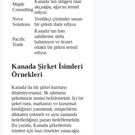
Kanada’nın simgesi olan
Maple
akçaağaç ağacını temsil
Consulting
ediyor.
Nova
Yenilikçi çözümler sunan
Solutions
bir şirketi ifade ediyor.
Kanada’nın batı
sahillerine atıfta
Pacific
bulunuyor ve ticaret
Trade
odaklı bir şirketi temsil
ediyor.
Kanada Şirket İsimleri
Örnekleri
Kanada’da bir şirket kurmayı
düşünüyorsanız, ilk adımınız
şirketinizin ismini belirlemektir. İyi bir
şirket ismi, markanızı ve kurumsal
kimliğinizi yansıtmalı, müşterilerin
dikkatini çekmeli ve aynı zamanda
hedeflediğiniz pazarı hedeflemelidir.
Bu yazıda, Kanada şirketlerinin
isimleri için bazı örnekler sunacağız.