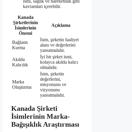
ismi, sağlık ve hareketlilik gibi
kavramları içerebilir.
Kanada
Şirketlerinin
Açıklama
İsimlerinin
Önemi
İsim, şirketin faaliyet
Bağlantı
alanı ve değerlerini
Kurma
yansıtmalıdır.
İyi bir şirket ismi,
Akılda
kolayca akılda kalıcı
Kalıcılık
olmalıdır.
İsim, şirketin
değerlerini,
Marka
misyonunu ve
Oluşturma
vizyonunu
yansıtmalıdır.
Kanada Şirketi
İsimlerinin Marka-
Bağışıklık Araştırması