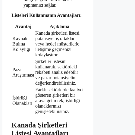
yapmanızı sağlar.
Listeleri Kullanmanın Avantajları:
Avantaj
Açıklama
Kanada şirketleri listesi,
Kaynak
potansiyel iş ortakları
Bulma
veya hedef müşterilerle
Kolaylığı
iletişime geçmenizi
kolaylaştırır.
Şirketler listesini
kullanarak, sektördeki
Pazar
rekabeti analiz edebilir
Araştırması
ve pazar potansiyelini
değerlendirebilirsiniz.
Farklı sektörlerde faaliyet
gösteren şirketleri bir
İşbirliği
araya getirerek, işbirliği
Olanakları
olanaklarınızı
genişletebilirsiniz.
Kanada Şirketleri
Listesi Avantajları