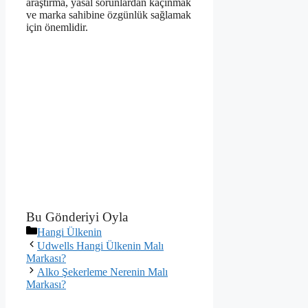
araştırma, yasal sorunlardan kaçınmak
ve marka sahibine özgünlük sağlamak
için önemlidir.
Bu Gönderiyi Oyla
Kategoriler
Hangi Ülkenin
Udwells Hangi Ülkenin Malı
Markası?
Alko Şekerleme Nerenin Malı
Markası?