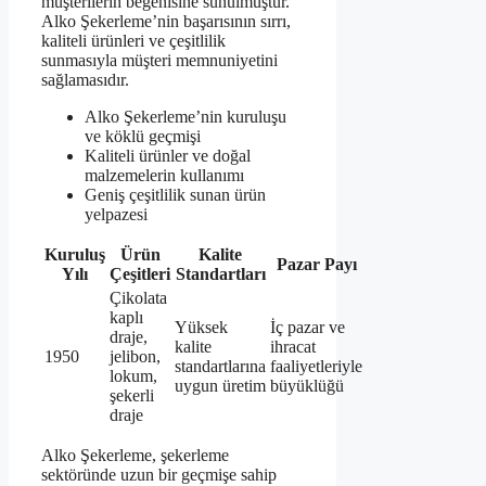
müşterilerin beğenisine sunulmuştur.
Alko Şekerleme’nin başarısının sırrı,
kaliteli ürünleri ve çeşitlilik
sunmasıyla müşteri memnuniyetini
sağlamasıdır.
Alko Şekerleme’nin kuruluşu
ve köklü geçmişi
Kaliteli ürünler ve doğal
malzemelerin kullanımı
Geniş çeşitlilik sunan ürün
yelpazesi
Kuruluş
Ürün
Kalite
Pazar Payı
Yılı
Çeşitleri
Standartları
Çikolata
kaplı
Yüksek
İç pazar ve
draje,
kalite
ihracat
1950
jelibon,
standartlarına
faaliyetleriyle
lokum,
uygun üretim
büyüklüğü
şekerli
draje
Alko Şekerleme, şekerleme
sektöründe uzun bir geçmişe sahip