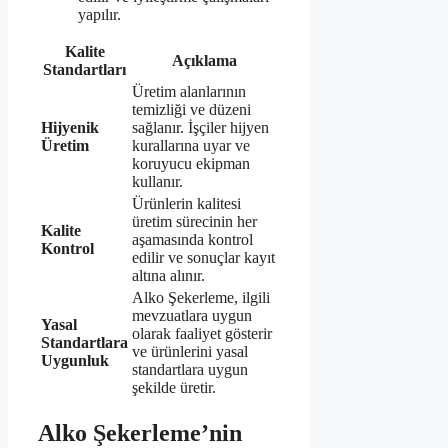
yapılır.
Kalite
Açıklama
Standartları
Üretim alanlarının
temizliği ve düzeni
Hijyenik
sağlanır. İşçiler hijyen
Üretim
kurallarına uyar ve
koruyucu ekipman
kullanır.
Ürünlerin kalitesi
üretim sürecinin her
Kalite
aşamasında kontrol
Kontrol
edilir ve sonuçlar kayıt
altına alınır.
Alko Şekerleme, ilgili
mevzuatlara uygun
Yasal
olarak faaliyet gösterir
Standartlara
ve ürünlerini yasal
Uygunluk
standartlara uygun
şekilde üretir.
Alko Şekerleme’nin