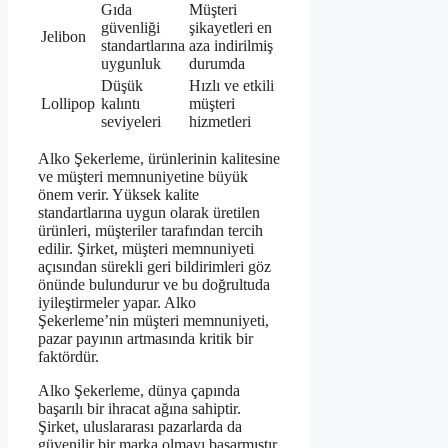
Gıda
Müşteri
güvenliği
şikayetleri en
Jelibon
standartlarına
aza indirilmiş
uygunluk
durumda
Düşük
Hızlı ve etkili
Lollipop
kalıntı
müşteri
seviyeleri
hizmetleri
Alko Şekerleme, ürünlerinin kalitesine
ve müşteri memnuniyetine büyük
önem verir. Yüksek kalite
standartlarına uygun olarak üretilen
ürünleri, müşteriler tarafından tercih
edilir. Şirket, müşteri memnuniyeti
açısından sürekli geri bildirimleri göz
önünde bulundurur ve bu doğrultuda
iyileştirmeler yapar. Alko
Şekerleme’nin müşteri memnuniyeti,
pazar payının artmasında kritik bir
faktördür.
Alko Şekerleme, dünya çapında
başarılı bir ihracat ağına sahiptir.
Şirket, uluslararası pazarlarda da
güvenilir bir marka olmayı başarmıştır.