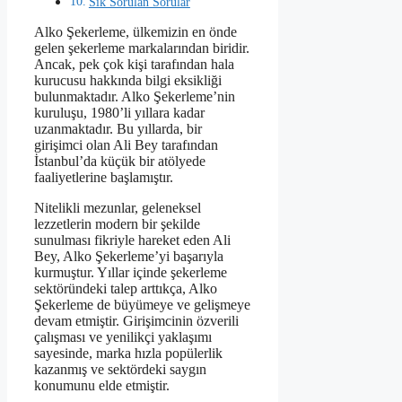
Sık Sorulan Sorular
Alko Şekerleme, ülkemizin en önde
gelen şekerleme markalarından biridir.
Ancak, pek çok kişi tarafından hala
kurucusu hakkında bilgi eksikliği
bulunmaktadır. Alko Şekerleme’nin
kuruluşu, 1980’li yıllara kadar
uzanmaktadır. Bu yıllarda, bir
girişimci olan Ali Bey tarafından
İstanbul’da küçük bir atölyede
faaliyetlerine başlamıştır.
Nitelikli mezunlar, geleneksel
lezzetlerin modern bir şekilde
sunulması fikriyle hareket eden Ali
Bey, Alko Şekerleme’yi başarıyla
kurmuştur. Yıllar içinde şekerleme
sektöründeki talep arttıkça, Alko
Şekerleme de büyümeye ve gelişmeye
devam etmiştir. Girişimcinin özverili
çalışması ve yenilikçi yaklaşımı
sayesinde, marka hızla popülerlik
kazanmış ve sektördeki saygın
konumunu elde etmiştir.