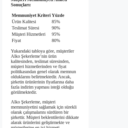
Sonuçları:
Memnuniyet Kriteri
Yüzde
Ürün Kalitesi
85%
Teslimat Süresi
90%
Müşteri Hizmetleri
95%
Fiyat
80%
Yukarıdaki tabloya göre, müşteriler
Alko Şekerleme’nin ürün
kalitesinden, teslimat süresinden,
müşteri hizmetlerinden ve fiyat
politikasından genel olarak memnun
olduklarını belirtmektedir. Ancak,
şirketin ürünlerinin fiyatlarına daha
fazla indirim yapması isteği olduğu
görülmektedir.
Alko Şekerleme, müşteri
memnuniyetini sağlamak için sürekli
olarak çalışmalarını sürdüren bir
şirkettir. Müşteri beklentilerini dikkate
alarak ürünlerini geliştirmekte ve
müşterilerine en iyi hizmeti