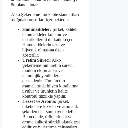
ön planda tutar.
Alko Şekerleme’nin kalite standartları
aşağıdaki unsurları içermektedir:
Hammaddeler:
Şirket, kaliteli
hammaddeler kullanır ve
tedarikçilerini dikkatle seçer.
Hammaddelerin taze ve
hijyenik olmasına özen
gösterilir.
Üretim Süreci:
Alko
Şekerleme’nin üretim süreci,
modern ekipmanlar ve
teknolojik yeniliklerle
desteklenir. Tüm üretim
aşamalarında hijyen kurallarına
uyulur ve ürünlerin kalite
kontrolü titizlikle yapılır.
Lezzet ve Aroma:
Şirket,
tüketicilere lezzetli ve aromatik
şekerlemeler sunmayı hedefler.
Bu nedenle, ürünlerin tat ve
aroma kalitesi sürekli olarak test
edilir ve iyileştirme çalışmaları