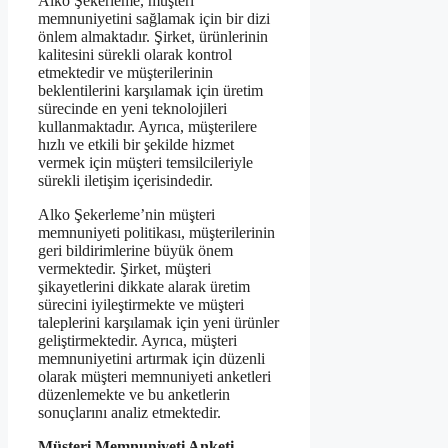
Alko Şekerleme, müşteri
memnuniyetini sağlamak için bir dizi
önlem almaktadır. Şirket, ürünlerinin
kalitesini sürekli olarak kontrol
etmektedir ve müşterilerinin
beklentilerini karşılamak için üretim
sürecinde en yeni teknolojileri
kullanmaktadır. Ayrıca, müşterilere
hızlı ve etkili bir şekilde hizmet
vermek için müşteri temsilcileriyle
sürekli iletişim içerisindedir.
Alko Şekerleme’nin müşteri
memnuniyeti politikası, müşterilerinin
geri bildirimlerine büyük önem
vermektedir. Şirket, müşteri
şikayetlerini dikkate alarak üretim
sürecini iyileştirmekte ve müşteri
taleplerini karşılamak için yeni ürünler
geliştirmektedir. Ayrıca, müşteri
memnuniyetini artırmak için düzenli
olarak müşteri memnuniyeti anketleri
düzenlemekte ve bu anketlerin
sonuçlarını analiz etmektedir.
Müşteri Memnuniyeti Anketi