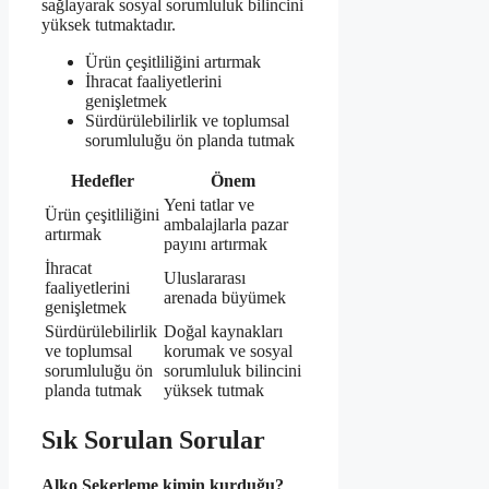
sağlayarak sosyal sorumluluk bilincini
yüksek tutmaktadır.
Ürün çeşitliliğini artırmak
İhracat faaliyetlerini
genişletmek
Sürdürülebilirlik ve toplumsal
sorumluluğu ön planda tutmak
Hedefler
Önem
Yeni tatlar ve
Ürün çeşitliliğini
ambalajlarla pazar
artırmak
payını artırmak
İhracat
Uluslararası
faaliyetlerini
arenada büyümek
genişletmek
Sürdürülebilirlik
Doğal kaynakları
ve toplumsal
korumak ve sosyal
sorumluluğu ön
sorumluluk bilincini
planda tutmak
yüksek tutmak
Sık Sorulan Sorular
Alko Şekerleme kimin kurduğu?