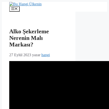
İçeriğe
atla
Menü
Alko Şekerleme
Nerenin Malı
Markası?
27 Eylül 2023
yazar
hangi