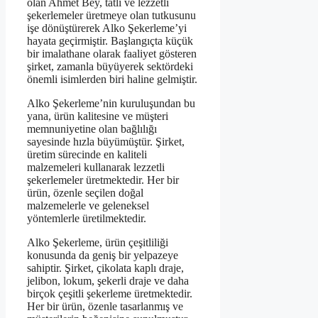
olan Ahmet Bey, tatlı ve lezzetli
şekerlemeler üretmeye olan tutkusunu
işe dönüştürerek Alko Şekerleme’yi
hayata geçirmiştir. Başlangıçta küçük
bir imalathane olarak faaliyet gösteren
şirket, zamanla büyüyerek sektördeki
önemli isimlerden biri haline gelmiştir.
Alko Şekerleme’nin kuruluşundan bu
yana, ürün kalitesine ve müşteri
memnuniyetine olan bağlılığı
sayesinde hızla büyümüştür. Şirket,
üretim sürecinde en kaliteli
malzemeleri kullanarak lezzetli
şekerlemeler üretmektedir. Her bir
ürün, özenle seçilen doğal
malzemelerle ve geleneksel
yöntemlerle üretilmektedir.
Alko Şekerleme, ürün çeşitliliği
konusunda da geniş bir yelpazeye
sahiptir. Şirket, çikolata kaplı draje,
jelibon, lokum, şekerli draje ve daha
birçok çeşitli şekerleme üretmektedir.
Her bir ürün, özenle tasarlanmış ve