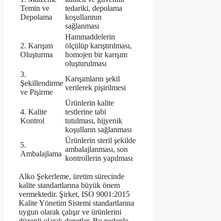
Temin ve
tedariki, depolama
Depolama
koşullarının
sağlanması
Hammaddelerin
2. Karışım
ölçülüp karıştırılması,
Oluşturma
homojen bir karışım
oluşturulması
3.
Karışımların şekil
Şekillendirme
verilerek pişirilmesi
ve Pişirme
Ürünlerin kalite
4. Kalite
testlerine tabi
Kontrol
tutulması, hijyenik
koşulların sağlanması
Ürünlerin steril şekilde
5.
ambalajlanması, son
Ambalajlama
kontrollerin yapılması
Alko Şekerleme, üretim sürecinde
kalite standartlarına büyük önem
vermektedir. Şirket, ISO 9001:2015
Kalite Yönetim Sistemi standartlarına
uygun olarak çalışır ve ürünlerini
düzenli olarak denetler. Bu nedenle,