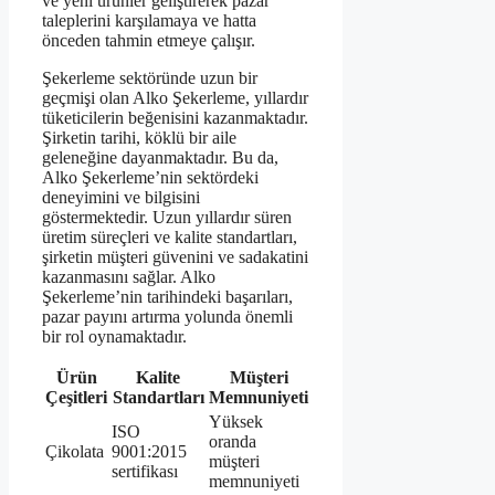
ve yeni ürünler geliştirerek pazar
taleplerini karşılamaya ve hatta
önceden tahmin etmeye çalışır.
Şekerleme sektöründe uzun bir
geçmişi olan Alko Şekerleme, yıllardır
tüketicilerin beğenisini kazanmaktadır.
Şirketin tarihi, köklü bir aile
geleneğine dayanmaktadır. Bu da,
Alko Şekerleme’nin sektördeki
deneyimini ve bilgisini
göstermektedir. Uzun yıllardır süren
üretim süreçleri ve kalite standartları,
şirketin müşteri güvenini ve sadakatini
kazanmasını sağlar. Alko
Şekerleme’nin tarihindeki başarıları,
pazar payını artırma yolunda önemli
bir rol oynamaktadır.
Ürün
Kalite
Müşteri
Çeşitleri
Standartları
Memnuniyeti
Yüksek
ISO
oranda
Çikolata
9001:2015
müşteri
sertifikası
memnuniyeti