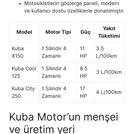
Motosikletlerin gösterge paneli, modern
ve kullanıcı dostu özelliklerle donatılmıştır.
Yakıt
Model
Motor Tipi
Güç
Tüketimi
Kuba
1 Silindir 4
11
3.5
X150
Zamanlı
HP
L/100km
Kuba Cool
1 Silindir 4
8.5
3 L/100km
125
Zamanlı
HP
Kuba City
1 Silindir 4
17
4 L/100km
250
Zamanlı
HP
Kuba Motor’un menşei
ve üretim yeri