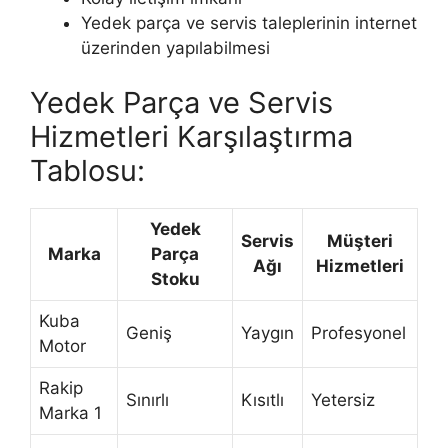
Yedek parça ve servis taleplerinin internet
üzerinden yapılabilmesi
Yedek Parça ve Servis
Hizmetleri Karşılaştırma
Tablosu:
Yedek
Servis
Müşteri
Marka
Parça
Ağı
Hizmetleri
Stoku
Kuba
Geniş
Yaygın
Profesyonel
Motor
Rakip
Sınırlı
Kısıtlı
Yetersiz
Marka 1