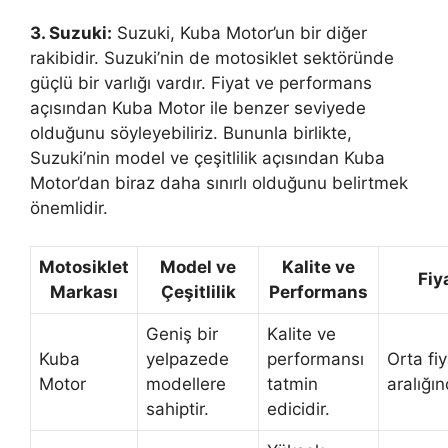
3. Suzuki:
Suzuki, Kuba Motor’un bir diğer
rakibidir. Suzuki’nin de motosiklet sektöründe
güçlü bir varlığı vardır. Fiyat ve performans
açısından Kuba Motor ile benzer seviyede
olduğunu söyleyebiliriz. Bununla birlikte,
Suzuki’nin model ve çeşitlilik açısından Kuba
Motor’dan biraz daha sınırlı olduğunu belirtmek
önemlidir.
Motosiklet
Model ve
Kalite ve
Fiy
Markası
Çeşitlilik
Performans
Geniş bir
Kalite ve
Kuba
yelpazede
performansı
Orta fiy
Motor
modellere
tatmin
aralığın
sahiptir.
edicidir.