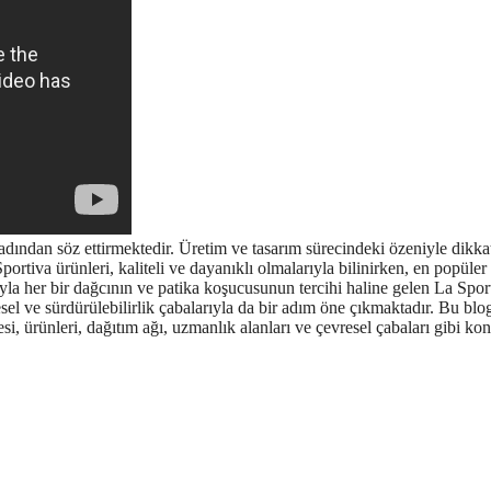
adından söz ettirmektedir. Üretim ve tasarım sürecindeki özeniyle dikka
rtiva ürünleri, kaliteli ve dayanıklı olmalarıyla bilinirken, en popüler
ıyla her bir dağcının ve patika koşucusunun tercihi haline gelen La Spor
el ve sürdürülebilirlik çabalarıyla da bir adım öne çıkmaktadır. Bu blo
si, ürünleri, dağıtım ağı, uzmanlık alanları ve çevresel çabaları gibi ko