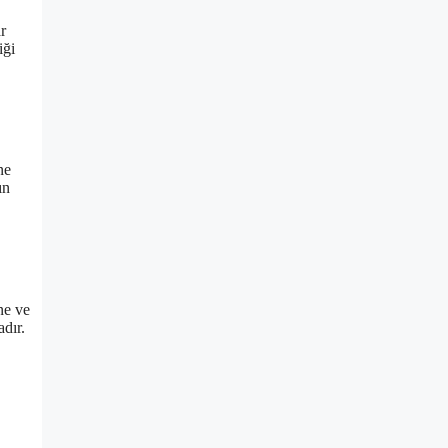
r
iği
ne
ın
ne ve
adır.