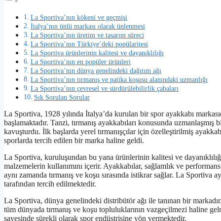
La Sportiva’nın kökeni ve geçmişi
İtalya’nın ünlü markası olarak ünlenmesi
La Sportiva’nın üretim ve tasarım süreci
La Sportiva’nın Türkiye’deki popülaritesi
La Sportiva ürünlerinin kalitesi ve dayanıklılığı
La Sportiva’nın en popüler ürünleri
La Sportiva’nın dünya genelindeki dağıtım ağı
La Sportiva’nın tırmanış ve patika koşusu alanındaki uzmanlığı
La Sportiva’nın çevresel ve sürdürülebilirlik çabaları
Sık Sorulan Sorular
La Sportiva, 1928 yılında İtalya’da kurulan bir spor ayakkabı markasıd
başlamaktadır. Tanzi, tırmanış ayakkabıları konusunda uzmanlaşmış bi
kavuşturdu. İlk başlarda yerel tırmanışçılar için özelleştirilmiş ayak
sporlarda tercih edilen bir marka haline geldi.
La Sportiva, kuruluşundan bu yana ürünlerinin kalitesi ve dayanıklılığı
malzemelerin kullanımını içerir. Ayakkabılar, sağlamlık ve performans i
aynı zamanda tırmanış ve koşu sırasında istikrar sağlar. La Sportiva a
tarafından tercih edilmektedir.
La Sportiva, dünya genelindeki distribütör ağı ile tanınan bir markadı
tüm dünyada tırmanış ve koşu topluluklarının vazgeçilmezi haline gelmiş
sayesinde sürekli olarak spor endüstrisine yön vermektedir.