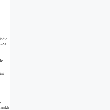
ladio
atika
de
ini
e
yanıklı