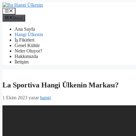
İçeriğe
atla
Menü
Menü
Ana Sayfa
Hangi Ülkenin
İş Fikirleri
Genel Kültür
Neler Oluyor?
Hakkımızda
İletişim
La Sportiva Hangi Ülkenin Markası?
1 Ekim 2023
yazar
hangi