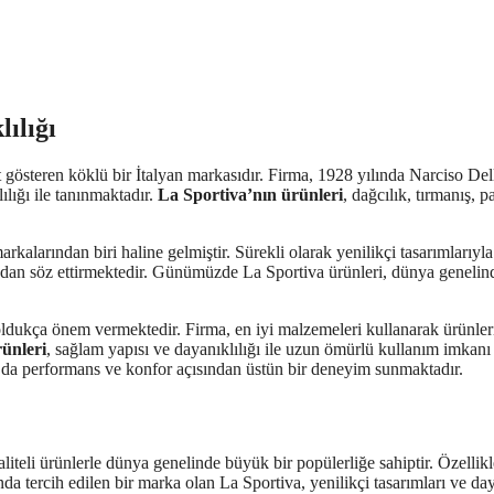
lılığı
et gösteren köklü bir İtalyan markasıdır. Firma, 1928 yılında Narciso Del
lığı ile tanınmaktadır.
La Sportiva’nın ürünleri
, dağcılık, tırmanış, p
rkalarından biri haline gelmiştir. Sürekli olarak yenilikçi tasarımlarıyla
ndan söz ettirmektedir. Günümüzde La Sportiva ürünleri, dünya genelin
 oldukça önem vermektedir. Firma, en iyi malzemeleri kullanarak ürünler
ünleri
, sağlam yapısı ve dayanıklılığı ile uzun ömürlü kullanım imkanı
yla da performans ve konfor açısından üstün bir deneyim sunmaktadır.
kaliteli ürünlerle dünya genelinde büyük bir popülerliğe sahiptir. Özellikl
ında tercih edilen bir marka olan La Sportiva, yenilikçi tasarımları ve da