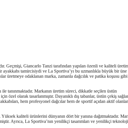
ır. Geçmişi, Giancarlo Tanzi tarafından yapılan özenli ve kaliteli üretim
r ayakkabı tamircisiydi ve La Sportiva’yı bu uzmanlıkla büyük bir üne
kabılar üretmeye odaklanan marka, zamanla dağcılık ve patika koşusu gibi
 ile tanınmaktadır. Markanın üretim süreci, dikkatle seçilen üstün
çin özel olarak tasarlanmıştır. Dayanıklı dış tabanlar, üstün çekiş sağla
yakkabıları, hem profesyonel dağcılar hem de sportif açıdan aktif olanlar
r. Yüksek kaliteli ürünlerini dünyanın dört bir yanına dağıtmaktadır. Mar
tir. Ayrıca, La Sportiva’nın yenilikçi tasarımları ve yenilikçi teknoloji