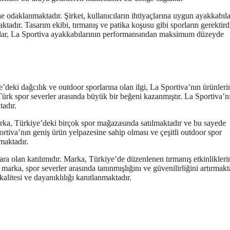
ne odaklanmaktadır. Şirket, kullanıcıların ihtiyaçlarına uygun ayakkabıla
ktadır. Tasarım ekibi, tırmanış ve patika koşusu gibi sporların gerektird
rcular, La Sportiva ayakkabılarının performansından maksimum düzeyde
’deki dağcılık ve outdoor sporlarına olan ilgi, La Sportiva’nın ürünleri
, Türk spor severler arasında büyük bir beğeni kazanmıştır. La Sportiva’n
tadır.
arka, Türkiye’deki birçok spor mağazasında satılmaktadır ve bu sayede
portiva’nın geniş ürün yelpazesine sahip olması ve çeşitli outdoor spor
maktadır.
lara olan katılımıdır. Marka, Türkiye’de düzenlenen tırmanış etkinlikleri
arka, spor severler arasında tanınmışlığını ve güvenilirliğini artırmakt
kalitesi ve dayanıklılığı kanıtlanmaktadır.