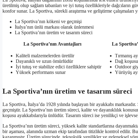
üretilmiş olup sağlam tabanları ve iyi tutuş özellikleriyle dağcıların
konfor sunar. La Sportiva, sürekli araştırma ve geliştirme çalışmaları 
La Sportiva’nın kökeni ve geçmişi
İtalya’nın ünlü markası olarak ünlenmesi
La Sportiva’nın üretim ve tasarım süreci
La Sportiva’nın Avantajları
La Sportiva’
Kaliteli malzemelerden üretilir
Tırmanış ay
Dayanıklı ve uzun ömürlüdür
Dağ koşusu 
İyi tutuş ve stabilize edici özelliklere sahiptir
Outdoor giy
Yüksek performans sunar
Yürüyüş aya
La Sportiva’nın üretim ve tasarım süreci
La Sportiva, İtalya’da 1928 yılında başlayan bir ayakkabı markasıdır. 
geçmiştir. La Sportiva’nın üretim süreci, kalite ve dayanıklılık konusu
koşusu ayakkabılarıyla ünlüdür. Tasarım süreci ise yenilikçi ve işlevse
La Sportiva’nın üretim süreci, yüksek kalite standartlarına dayanmaktad
bir aşaması, alanında uzman ekip tarafından titizlikle kontrol edilir
kazanmıştır. Üretim sürecinde, teknolojik yenilikler ve geleneksel yön