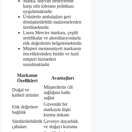
Marka, hayvan deneylerine
karşı sıfır tolerans politikası
uygulamaktadır.
Ürünlerin ambalajları geri
dönüştürülebilir malzemelerden
üretilmektedir.
Laura Mercier markası, çeşitli
sertifikalar ve akreditasyonlarla
etik değerlerini belgelemektedir.
Müşteri memnuniyeti markanın
önceliklerinden biridir ve hızlı
müşteri hizmetleri
sunulmaktadır.
Markanın
Avantajları
Özellikleri
Müşterilerin cilt
Doğal ve
sağlığına katkı
kaliteli ürünler
sağlar
Güvenilir bir
Etik değerlere
markayla ilişki
bağlılık
kurma imkanı
Sürdürülebilirlik
Çevreye duyarlılık
çabaları
ve doğayı koruma