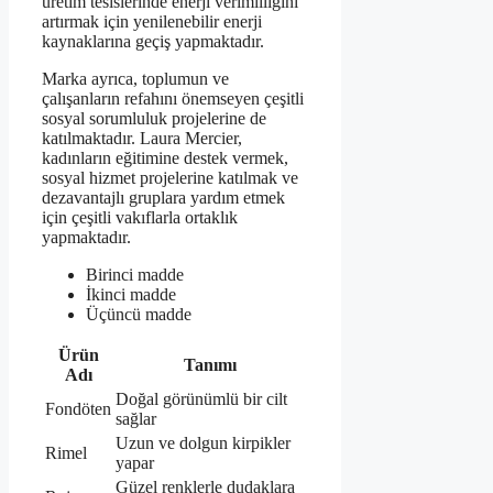
üretim tesislerinde enerji verimliliğini
artırmak için yenilenebilir enerji
kaynaklarına geçiş yapmaktadır.
Marka ayrıca, toplumun ve
çalışanların refahını önemseyen çeşitli
sosyal sorumluluk projelerine de
katılmaktadır. Laura Mercier,
kadınların eğitimine destek vermek,
sosyal hizmet projelerine katılmak ve
dezavantajlı gruplara yardım etmek
için çeşitli vakıflarla ortaklık
yapmaktadır.
Birinci madde
İkinci madde
Üçüncü madde
Ürün
Tanımı
Adı
Doğal görünümlü bir cilt
Fondöten
sağlar
Uzun ve dolgun kirpikler
Rimel
yapar
Güzel renklerle dudaklara