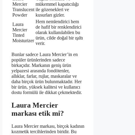
Mercier
mükemmel kapatıcılığı
Translucent
ile gözenekleri ve
Powder
kusurları gizler.
Hem nemlendirici hem
Laura
de hafif bir renklendirici
Mercier
olarak kullanılabilen bu
Tinted
ürün, cilde doğal bir ışıltı
Moisturizer
verir.
Bunlar sadece Laura Mercier’in en
popüler ürünlerinden sadece
birkaçıdır. Markanın geniş ürün
yelpazesi arasında fondötenler,
allıklar, farlar, rujlar, maskaralar ve
daha birçok ürün bulunmaktadır. Her
bir ürün, yüksek kalitesi ve kullanıcı
dostu formülü ile dikkat çekmektedir.
Laura Mercier
markası etik mi?
Laura Mercier markası, birçok kadının
kozmetik tercihlerinden biridir. Bu