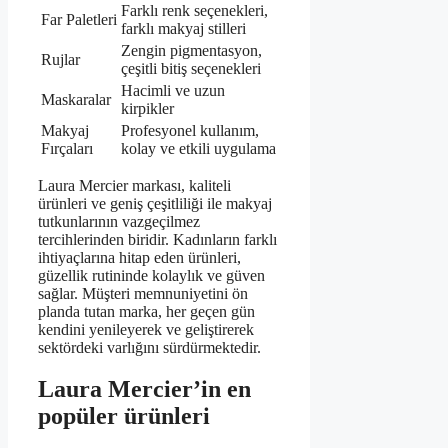
Farklı renk seçenekleri,
Far Paletleri
farklı makyaj stilleri
Zengin pigmentasyon,
Rujlar
çeşitli bitiş seçenekleri
Hacimli ve uzun
Maskaralar
kirpikler
Makyaj
Profesyonel kullanım,
Fırçaları
kolay ve etkili uygulama
Laura Mercier markası, kaliteli
ürünleri ve geniş çeşitliliği ile makyaj
tutkunlarının vazgeçilmez
tercihlerinden biridir. Kadınların farklı
ihtiyaçlarına hitap eden ürünleri,
güzellik rutininde kolaylık ve güven
sağlar. Müşteri memnuniyetini ön
planda tutan marka, her geçen gün
kendini yenileyerek ve geliştirerek
sektördeki varlığını sürdürmektedir.
Laura Mercier’in en
popüler ürünleri