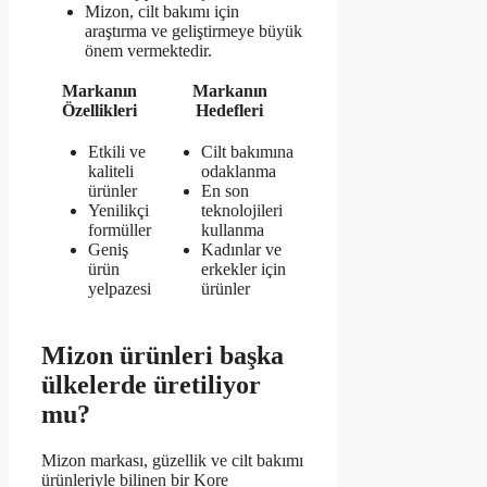
Mizon, cilt bakımı için
araştırma ve geliştirmeye büyük
önem vermektedir.
Markanın
Markanın
Özellikleri
Hedefleri
Etkili ve
Cilt bakımına
kaliteli
odaklanma
ürünler
En son
Yenilikçi
teknolojileri
formüller
kullanma
Geniş
Kadınlar ve
ürün
erkekler için
yelpazesi
ürünler
Mizon ürünleri başka
ülkelerde üretiliyor
mu?
Mizon markası, güzellik ve cilt bakımı
ürünleriyle bilinen bir Kore