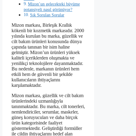
Mizon’un gelecekteki büyüme
potansiyeli nasıl görünüyor?
Sık Sorulan Sorular
Mizon markası, Birleşik Krallık
kökenli bir kozmetik markasıdır. 2000
yılında kurulan bu marka, güzellik ve
cilt bakım ürünleri konusunda dünya
çapında tanınan bir isim haline
gelmiştir. Mizon’un ürünleri yüksek
kaliteli içeriklerden oluşmakta ve
yenilikçi teknolojilere dayanmaktadır.
Bu nedenle, markanın ürünleri hem
etkili hem de güvenli bir şekilde
kullanıcıların ihtiyaçlarını
karşılamaktadır.
Mizon markası, güzellik ve cilt bakım
ürünlerindeki uzmanlığıyla
tanınmaktadır. Bu marka, cilt tonerleri,
nemlendiriciler, serumlar, maskeler,
güneş koruyucuları ve daha birçok
ürün kategorisinde faaliyet
göstermektedir. Geliştirdiği formüller
ile cildin ihtiyaçlarını hedef alan