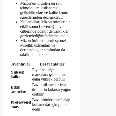
Mizon’un ürünleri en son
teknolojileri kullanarak
geliştirilmekte ve kalite kontrol
süreçlerinden geçmektedir.
Kullanıcılar, Mizon ürünlerinin
etkili sonuçlar verdiğini ve
ciltlerinde pozitif değişiklikler
gözlemlediğini belirtmektedir.
Mizon ürünleri, profesyonel
güzellik uzmanları ve
dermatologlar tarafından da
takdir edilmektedir.
Avantajlar
Dezavantajlar
Fiyatları diğer
Yüksek
markalara göre biraz
kalite
daha yüksek olabilir
Bazı kullanıcılar için
Etkin
ürünlerin kokusu yoğun
sonuçlar
olabilir
Bazı ürünlerin ambalajı
Profesyonel
kullanıcılar için pratik
onay
değil