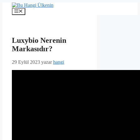
İçeriğe
atla
Menü
Luxybio Nerenin
Markasıdır?
29 Eylül 2023
yazar
hangi