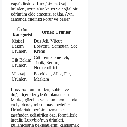
yapabilirsiniz. Luxybio makyaj
ürünleri, uzun süre kalıcı ve doğal bir
görünüm elde etmenizi sağlar. Aynı
zamanda cildinizi korur ve besler.
Ürün
Örnek Ürünler
Kategorisi
Kişisel
Duş Jeli, Vücut
Bakım
Losyonu, Şampuan, Saç
Ürünleri
Kremi
Cilt Temizleme Jeli,
Cilt Bakım
Tonik, Serum,
Ürünleri
Nemlendirici
Makyaj
Fondöten, Allık, Far,
Ürünleri
Maskara
Luxybio’nun ürünleri, kaliteli ve
doğal içerikleriyle ön plana çıkar.
Marka, güzellik ve bakım konusunda
en iyi deneyimi sunmayı hedefler.
Ürünlerinin her biri, uzmanlar
tarafından geliştirilen özel formüllerle
üretilir. Luxybio’nun ürünleri,
kullanıcıların beklentilerini karşılamak