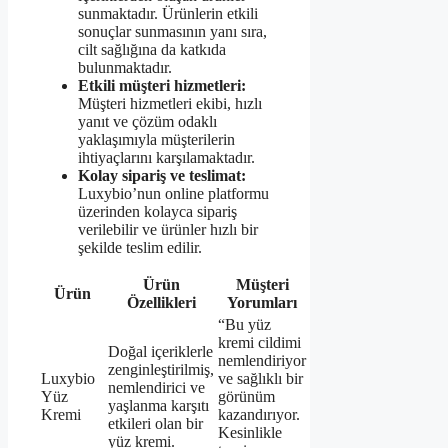
sunmaktadır. Ürünlerin etkili
sonuçlar sunmasının yanı sıra,
cilt sağlığına da katkıda
bulunmaktadır.
Etkili müşteri hizmetleri:
Müşteri hizmetleri ekibi, hızlı
yanıt ve çözüm odaklı
yaklaşımıyla müşterilerin
ihtiyaçlarını karşılamaktadır.
Kolay sipariş ve teslimat:
Luxybio’nun online platformu
üzerinden kolayca sipariş
verilebilir ve ürünler hızlı bir
şekilde teslim edilir.
Ürün
Müşteri
Ürün
Özellikleri
Yorumları
“Bu yüz
kremi cildimi
Doğal içeriklerle
nemlendiriyor
zenginleştirilmiş,
Luxybio
ve sağlıklı bir
nemlendirici ve
Yüz
görünüm
yaşlanma karşıtı
Kremi
kazandırıyor.
etkileri olan bir
Kesinlikle
yüz kremi.