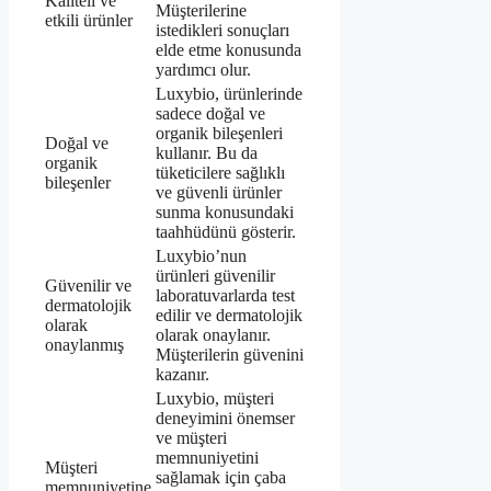
Kaliteli ve
Müşterilerine
etkili ürünler
istedikleri sonuçları
elde etme konusunda
yardımcı olur.
Luxybio, ürünlerinde
sadece doğal ve
organik bileşenleri
Doğal ve
kullanır. Bu da
organik
tüketicilere sağlıklı
bileşenler
ve güvenli ürünler
sunma konusundaki
taahhüdünü gösterir.
Luxybio’nun
ürünleri güvenilir
Güvenilir ve
laboratuvarlarda test
dermatolojik
edilir ve dermatolojik
olarak
olarak onaylanır.
onaylanmış
Müşterilerin güvenini
kazanır.
Luxybio, müşteri
deneyimini önemser
ve müşteri
memnuniyetini
Müşteri
sağlamak için çaba
memnuniyetine