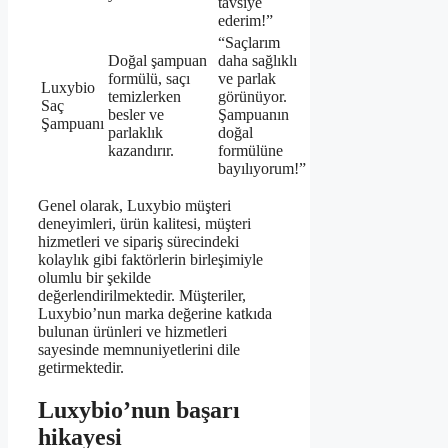
tavsiye
ederim!”
“Saçlarım
Doğal şampuan
daha sağlıklı
formülü, saçı
ve parlak
Luxybio
temizlerken
görünüyor.
Saç
besler ve
Şampuanın
Şampuanı
parlaklık
doğal
kazandırır.
formülüne
bayılıyorum!”
Genel olarak, Luxybio müşteri
deneyimleri, ürün kalitesi, müşteri
hizmetleri ve sipariş sürecindeki
kolaylık gibi faktörlerin birleşimiyle
olumlu bir şekilde
değerlendirilmektedir. Müşteriler,
Luxybio’nun marka değerine katkıda
bulunan ürünleri ve hizmetleri
sayesinde memnuniyetlerini dile
getirmektedir.
Luxybio’nun başarı
hikayesi