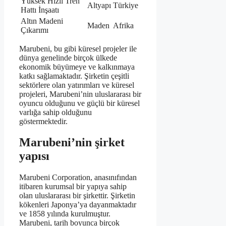
Yüksek Hızlı Tren
Altyapı
Türkiye
Hattı İnşaatı
Altın Madeni
Maden
Afrika
Çıkarımı
Marubeni, bu gibi küresel projeler ile
dünya genelinde birçok ülkede
ekonomik büyümeye ve kalkınmaya
katkı sağlamaktadır. Şirketin çeşitli
sektörlere olan yatırımları ve küresel
projeleri, Marubeni’nin uluslararası bir
oyuncu olduğunu ve güçlü bir küresel
varlığa sahip olduğunu
göstermektedir.
Marubeni’nin şirket
yapısı
Marubeni Corporation, anasınıfından
itibaren kurumsal bir yapıya sahip
olan uluslararası bir şirkettir. Şirketin
kökenleri Japonya’ya dayanmaktadır
ve 1858 yılında kurulmuştur.
Marubeni, tarih boyunca birçok