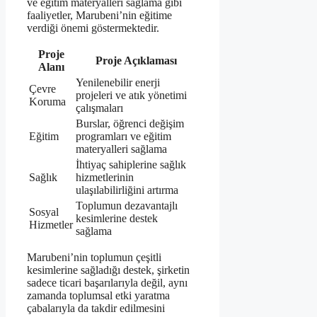
ve eğitim materyalleri sağlama gibi
faaliyetler, Marubeni’nin eğitime
verdiği önemi göstermektedir.
Proje
Proje Açıklaması
Alanı
Yenilenebilir enerji
Çevre
projeleri ve atık yönetimi
Koruma
çalışmaları
Burslar, öğrenci değişim
Eğitim
programları ve eğitim
materyalleri sağlama
İhtiyaç sahiplerine sağlık
Sağlık
hizmetlerinin
ulaşılabilirliğini artırma
Toplumun dezavantajlı
Sosyal
kesimlerine destek
Hizmetler
sağlama
Marubeni’nin toplumun çeşitli
kesimlerine sağladığı destek, şirketin
sadece ticari başarılarıyla değil, aynı
zamanda toplumsal etki yaratma
çabalarıyla da takdir edilmesini