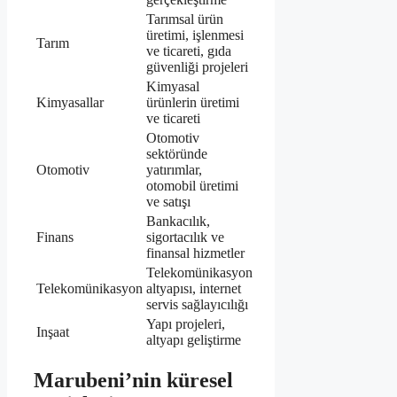
Tarımsal ürün
üretimi, işlenmesi
Tarım
ve ticareti, gıda
güvenliği projeleri
Kimyasal
Kimyasallar
ürünlerin üretimi
ve ticareti
Otomotiv
sektöründe
Otomotiv
yatırımlar,
otomobil üretimi
ve satışı
Bankacılık,
Finans
sigortacılık ve
finansal hizmetler
Telekomünikasyon
Telekomünikasyon
altyapısı, internet
servis sağlayıcılığı
Yapı projeleri,
Inşaat
altyapı geliştirme
Marubeni’nin küresel