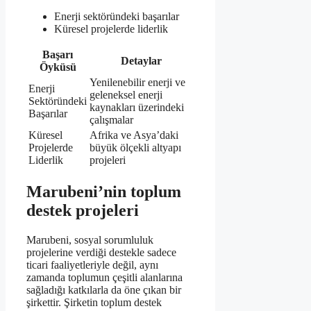
Enerji sektöründeki başarılar
Küresel projelerde liderlik
Başarı
Detaylar
Öyküsü
Yenilenebilir enerji ve
Enerji
geleneksel enerji
Sektöründeki
kaynakları üzerindeki
Başarılar
çalışmalar
Küresel
Afrika ve Asya’daki
Projelerde
büyük ölçekli altyapı
Liderlik
projeleri
Marubeni’nin toplum
destek projeleri
Marubeni, sosyal sorumluluk
projelerine verdiği destekle sadece
ticari faaliyetleriyle değil, aynı
zamanda toplumun çeşitli alanlarına
sağladığı katkılarla da öne çıkan bir
şirkettir. Şirketin toplum destek