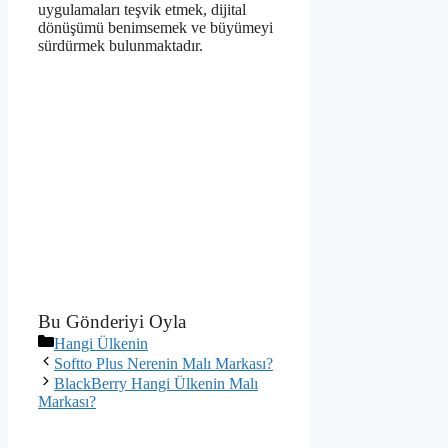
uygulamaları teşvik etmek, dijital
dönüşümü benimsemek ve büyümeyi
sürdürmek bulunmaktadır.
Bu Gönderiyi Oyla
Kategoriler
Hangi Ülkenin
Softto Plus Nerenin Malı Markası?
BlackBerry Hangi Ülkenin Malı
Markası?