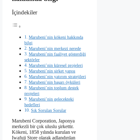
İçindekiler
Marubeni’nin kökeni hakkında
bilgi
Marubeni’nin merkezi nerede
Marubeni’nin faaliyet gösterdiği
sektörler
Marubeni’nin küresel projeleri
Marubeni’nin şirket yapısı
Marubeni’nin yatırım stratejileri
Marubeni’nin başarı öyküleri
Marubeni’nin toplum destek
projeleri
Marubeni’nin gelecekteki
hedefleri
Sık Sorulan Sorular
Marubeni Corporation, Japonya
merkezli bir çok uluslu şirkettir.
Kökeni, 1858 yılında kurulan ve
Iwafuji Store olarak adlandırılan