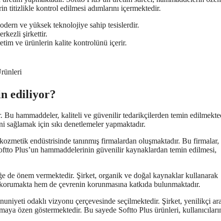
in titizlikle kontrol edilmesi adımlarını içermektedir.
ern ve yüksek teknolojiye sahip tesislerdir.
kezli şirkettir.
tim ve ürünlerin kalite kontrolünü içerir.
rünleri
n ediliyor?
. Bu hammaddeler, kaliteli ve güvenilir tedarikçilerden temin edilmekted
ğini sağlamak için sıkı denetlemeler yapmaktadır.
e kozmetik endüstrisinde tanınmış firmalardan oluşmaktadır. Bu firmalar,
r. Softto Plus’un hammaddelerinin güvenilir kaynaklardan temin edilmesi,
iğe de önem vermektedir. Şirket, organik ve doğal kaynaklar kullanarak
ı korumakta hem de çevrenin korunmasına katkıda bulunmaktadır.
nuniyeti odaklı vizyonu çerçevesinde seçilmektedir. Şirket, yenilikçi ar
nmaya özen göstermektedir. Bu sayede Softto Plus ürünleri, kullanıcıları