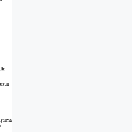
ir.
 uzun
aştırma
n