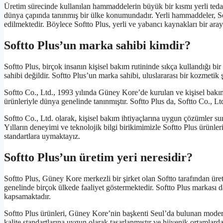
Üretim sürecinde kullanılan hammaddelerin büyük bir kısmı yerli ted
dünya çapında tanınmış bir ülke konumundadır. Yerli hammaddeler, Softt
edilmektedir. Böylece Softto Plus, yerli ve yabancı kaynakları bir araya
Softto Plus’un marka sahibi kimdir?
Softto Plus, birçok insanın kişisel bakım rutininde sıkça kullandığı b
sahibi değildir. Softto Plus’un marka sahibi, uluslararası bir kozmetik ş
Softto Co., Ltd., 1993 yılında Güney Kore’de kurulan ve kişisel bakım ür
ürünleriyle dünya genelinde tanınmıştır. Softto Plus da, Softto Co., Ltd
Softto Co., Ltd. olarak, kişisel bakım ihtiyaçlarına uygun çözümler
Yılların deneyimi ve teknolojik bilgi birikimimizle Softto Plus ürünler
standartlara uymaktayız.
Softto Plus’un üretim yeri neresidir?
Softto Plus, Güney Kore merkezli bir şirket olan Softto tarafından üret
genelinde birçok ülkede faaliyet göstermektedir. Softto Plus markası da
kapsamaktadır.
Softto Plus ürünleri, Güney Kore’nin başkenti Seul’da bulunan modern 
kalite standartlarına uygun olarak tasarlanmıştır ve hijyenik ortamla