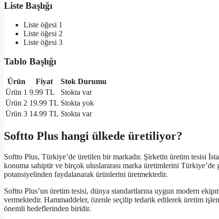
Liste Başlığı
Liste öğesi 1
Liste öğesi 2
Liste öğesi 3
Tablo Başlığı
Ürün
Fiyat
Stok Durumu
Ürün 1
9.99 TL
Stokta var
Ürün 2
19.99 TL
Stokta yok
Ürün 3
14.99 TL
Stokta var
Softto Plus hangi ülkede üretiliyor?
Softto Plus, Türkiye’de üretilen bir markadır. Şirketin üretim tesisi 
konuma sahiptir ve birçok uluslararası marka üretimlerini Türkiye’de 
potansiyelinden faydalanarak ürünlerini üretmektedir.
Softto Plus’un üretim tesisi, dünya standartlarına uygun modern ekipm
vermektedir. Hammaddeler, özenle seçilip tedarik edilerek üretim işleml
önemli hedeflerinden biridir.