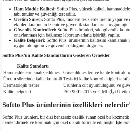
Ham Madde Kalitesi:
Softto Plus, yüksek kaliteli hammaddeler
tabi tutulur ve güvenliği test edilir.
Üretim Süreci:
Softto Plus, modern tesislerde üretim yapar ve e
ekipleri tarafından izlenir ve güvenlik standartlarına uygunluğu 
Güvenlik Kontrolleri:
Softto Plus ürünleri, sıkı güvenlik kontr
onaylanması için bağımsız laboratuvarlarla işbirliği yapılır.
Kalite Belgeleri:
Softto Plus, ürünlerinin kalitesini kanıtlamak iç
uygun olduğunu ve güvenilir olduğunu doğrular.
Softto Plus’un Kalite Standartlarını Gösteren Örnekler
Kalite Standartı
Hammaddelerin analiz edilmesi
Güvenlik testleri ve kalite kontrolü i
Üretim sürecinde kalite kontrolü
Tesis içi kalite kontrol ekipleri tara
Dermatolojik testler
Ürünlerin cilt uyumluluğunu ve güven
Kalite belgeleri
ISO 9001:2015 ve GMP (İyi Üretim 
Softto Plus ürünlerinin özellikleri nelerdir
Softto Plus ürünleri, bir dizi benzersiz özellik sunan özel bir kozmetik
nemlendirmek ve korumak için özel olarak formüle edilmiştir. İşte Softt