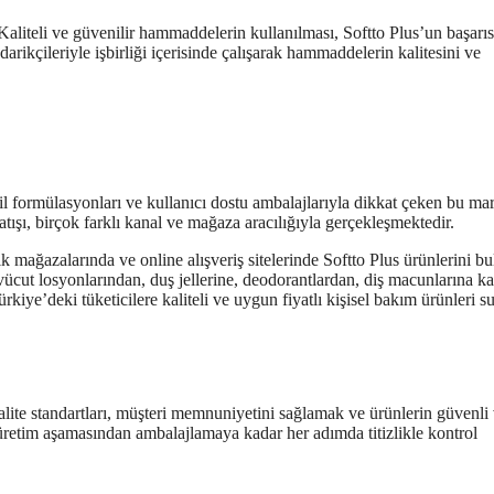
 Kaliteli ve güvenilir hammaddelerin kullanılması, Softto Plus’un başarıs
darikçileriyle işbirliği içerisinde çalışarak hammaddelerin kalitesini ve
sil formülasyonları ve kullanıcı dostu ambalajlarıyla dikkat çeken bu ma
tışı, birçok farklı kanal ve mağaza aracılığıyla gerçekleşmektedir.
ik mağazalarında ve online alışveriş sitelerinde Softto Plus ürünlerini b
cut losyonlarından, duş jellerine, deodorantlardan, diş macunlarına k
rkiye’deki tüketicilere kaliteli ve uygun fiyatlı kişisel bakım ürünleri 
Kalite standartları, müşteri memnuniyetini sağlamak ve ürünlerin güvenli
 üretim aşamasından ambalajlamaya kadar her adımda titizlikle kontrol