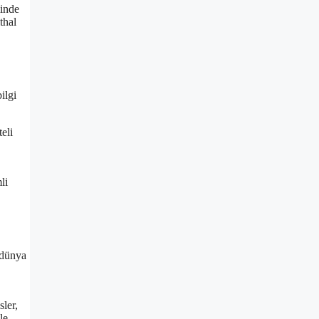
minde
thal
ilgi
eli
li
 dünya
ler,
le