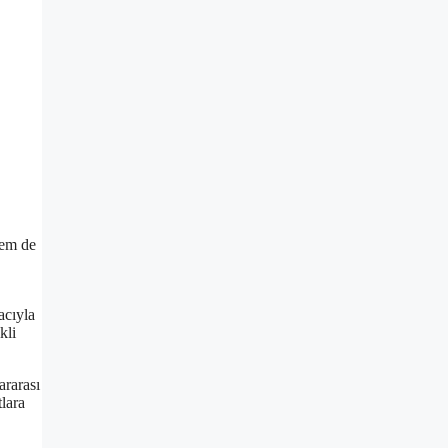
hem de
acıyla
kli
ararası
tlara