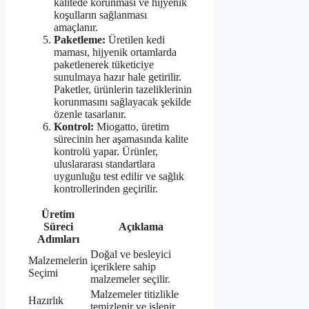
kalitede korunması ve hijyenik
koşulların sağlanması
amaçlanır.
Paketleme:
Üretilen kedi
maması, hijyenik ortamlarda
paketlenerek tüketiciye
sunulmaya hazır hale getirilir.
Paketler, ürünlerin tazeliklerinin
korunmasını sağlayacak şekilde
özenle tasarlanır.
Kontrol:
Miogatto, üretim
sürecinin her aşamasında kalite
kontrolü yapar. Ürünler,
uluslararası standartlara
uygunluğu test edilir ve sağlık
kontrollerinden geçirilir.
Üretim
Süreci
Açıklama
Adımları
Doğal ve besleyici
Malzemelerin
içeriklere sahip
Seçimi
malzemeler seçilir.
Malzemeler titizlikle
Hazırlık
temizlenir ve işlenir.