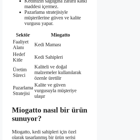
Kedinizin sağlığına zararlı katkı
maddesi içermez.
Pazarlama stratejisiyle
müşterilerine güven ve kalite
vurgusu yapar.
Sektör
Miogatto
Faaliyet
Kedi Maması
Alanı
Hedef
Kedi Sahipleri
Kitle
Kaliteli ve doğal
Üretim
malzemeler kullanılarak
Süreci
özenle üretilir
Kalite ve güven
Pazarlama
vurgusuyla müşteriye
Stratejisi
ulaşır
Miogatto nasıl bir ürün
sunuyor?
Miogatto, kedi sahipleri için özel
olarak tasarlanmış bir ürün serisi