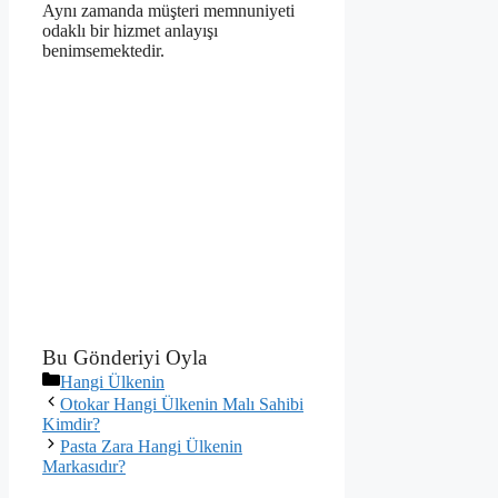
Aynı zamanda müşteri memnuniyeti
odaklı bir hizmet anlayışı
benimsemektedir.
Bu Gönderiyi Oyla
Kategoriler
Hangi Ülkenin
Otokar Hangi Ülkenin Malı Sahibi
Kimdir?
Pasta Zara Hangi Ülkenin
Markasıdır?