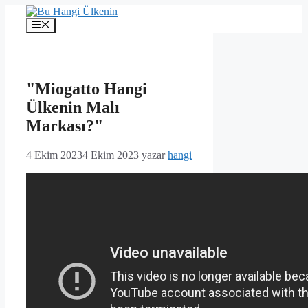
İçeriğe
atla
Menü
"Miogatto Hangi
Ülkenin Malı
Markası?"
4 Ekim 2023
4 Ekim 2023
yazar
hangi