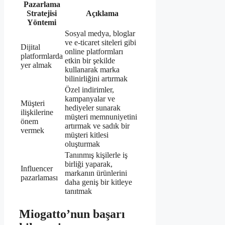
Pazarlama
Stratejisi
Açıklama
Yöntemi
Sosyal medya, bloglar
ve e-ticaret siteleri gibi
Dijital
online platformları
platformlarda
etkin bir şekilde
yer almak
kullanarak marka
bilinirliğini artırmak
Özel indirimler,
kampanyalar ve
Müşteri
hediyeler sunarak
ilişkilerine
müşteri memnuniyetini
önem
artırmak ve sadık bir
vermek
müşteri kitlesi
oluşturmak
Tanınmış kişilerle iş
birliği yaparak,
Influencer
markanın ürünlerini
pazarlaması
daha geniş bir kitleye
tanıtmak
Miogatto’nun başarı