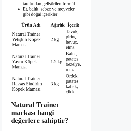
tarafından geliştirilen formül
Et, balık, sebze ve meyveler
gibi doğal içerikler
Ürün Adı
Ağırlık
İçerik
Tavuk,
Natural Trainer
pirinç,
Yetişkin Köpek
2 kg
havuç,
Maması
elma
Balık,
Natural Trainer
patates,
Yavru Köpek
1.5 kg
bezelye,
Maması
muz
Ördek,
Natural Trainer
patates,
Hassas Sindirim
3 kg
kabak,
Köpek Maması
çilek
Natural Trainer
markası hangi
değerlere sahiptir?