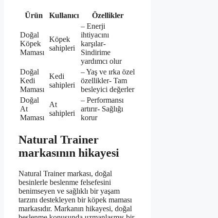
Ürün
Kullanıcı
Özellikler
– Enerji
Doğal
ihtiyacını
Köpek
Köpek
karşılar-
sahipleri
Maması
Sindirime
yardımcı olur
Doğal
– Yaş ve ırka özel
Kedi
Kedi
özellikler- Tam
sahipleri
Maması
besleyici değerler
Doğal
– Performansı
At
At
artırır- Sağlığı
sahipleri
Maması
korur
Natural Trainer
markasının hikayesi
Natural Trainer markası, doğal
besinlerle beslenme felsefesini
benimseyen ve sağlıklı bir yaşam
tarzını destekleyen bir köpek maması
markasıdır. Markanın hikayesi, doğal
beslenme konusunda uzmanlaşmış bir