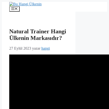
İçeriğe
atla
Menü
Natural Trainer Hangi
Ülkenin Markasıdır?
27 Eylül 2023
yazar
hangi