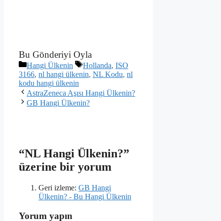
Bu Gönderiyi Oyla
Kategoriler
Etiketler
Hangi Ülkenin
Hollanda
,
ISO
3166
,
nl hangi ülkenin
,
NL Kodu
,
nl
kodu hangi ülkenin
AstraZeneca Aşısı Hangi Ülkenin?
GB Hangi Ülkenin?
“NL Hangi Ülkenin?”
üzerine bir yorum
Geri izleme:
GB Hangi
Ülkenin? - Bu Hangi Ülkenin
Yorum yapın