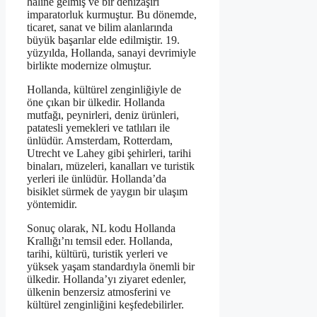
haline gelmiş ve bir denizaşırı
imparatorluk kurmuştur. Bu dönemde,
ticaret, sanat ve bilim alanlarında
büyük başarılar elde edilmiştir. 19.
yüzyılda, Hollanda, sanayi devrimiyle
birlikte modernize olmuştur.
Hollanda, kültürel zenginliğiyle de
öne çıkan bir ülkedir. Hollanda
mutfağı, peynirleri, deniz ürünleri,
patatesli yemekleri ve tatlıları ile
ünlüdür. Amsterdam, Rotterdam,
Utrecht ve Lahey gibi şehirleri, tarihi
binaları, müzeleri, kanalları ve turistik
yerleri ile ünlüdür. Hollanda’da
bisiklet sürmek de yaygın bir ulaşım
yöntemidir.
Sonuç olarak, NL kodu Hollanda
Krallığı’nı temsil eder. Hollanda,
tarihi, kültürü, turistik yerleri ve
yüksek yaşam standardıyla önemli bir
ülkedir. Hollanda’yı ziyaret edenler,
ülkenin benzersiz atmosferini ve
kültürel zenginliğini keşfedebilirler.