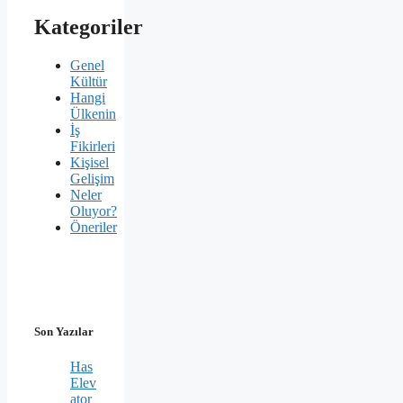
Kategoriler
Genel
Kültür
Hangi
Ülkenin
İş
Fikirleri
Kişisel
Gelişim
Neler
Oluyor?
Öneriler
Son Yazılar
Has
Elev
ator