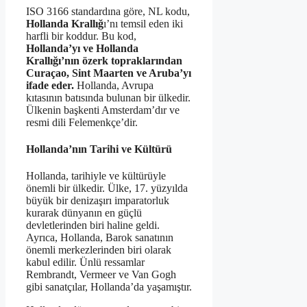
ISO 3166 standardına göre, NL kodu,
Hollanda Krallığ
ı’nı temsil eden iki
harfli bir koddur. Bu kod,
Hollanda’yı ve Hollanda
Krallığı’nın özerk topraklarından
Curaçao, Sint Maarten ve Aruba’yı
ifade eder.
Hollanda, Avrupa
kıtasının batısında bulunan bir ülkedir.
Ülkenin başkenti Amsterdam’dır ve
resmi dili Felemenkçe’dir.
Hollanda’nın Tarihi ve Kültürü
Hollanda, tarihiyle ve kültürüyle
önemli bir ülkedir. Ülke, 17. yüzyılda
büyük bir denizaşırı imparatorluk
kurarak dünyanın en güçlü
devletlerinden biri haline geldi.
Ayrıca, Hollanda, Barok sanatının
önemli merkezlerinden biri olarak
kabul edilir. Ünlü ressamlar
Rembrandt, Vermeer ve Van Gogh
gibi sanatçılar, Hollanda’da yaşamıştır.