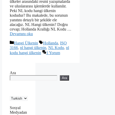
ülkeler arasındaki resmi yazışmalarda
ve uluslararası işlemlerde kullanılır.
Peki NL kodu hangi ülkenin
kodudur? Bu makalede, bu sorunun
yanıtını detaylı bir şekilde ele
alacağız. NL Hangi ülkenin? Doğru
cevap; Hollanda Krallığı NL Kodu …
Devamını oku
Kategoriler
Etiketler
Hangi Ülkenin
Hollanda
,
ISO
3166
,
nl hangi ülkenin
,
NL Kodu
,
nl
kodu hangi ülkenin
1 Yorum
Ara
Ara
Sosyal
Medyadan