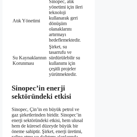
Sinopec, atık
yönetimi için ileri
teknoloji
kullanarak geri
Atık Yönetimi
dönüşüm
olanaklarını
artırmayı
hedeflemektedir.
Şirket, su
tasarrufu ve
Su Kaynaklarının
sürdürülebilir su
Korunması
kullanımı için
çeşitli projeler
yürütmektedir.
Sinopec’in enerji
sektöründeki etkisi
Sinopec, Çin’in en büyük petrol ve
gaz şirketlerinden biridir. Sinopec’in
enerji sektöründeki etkisi, hem ulusal
hem de küresel düzeyde büyük bir
öneme sahiptir. Şirket, enerji üretimi,
rafine etme ve dağıtımı alanlarında