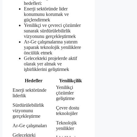
hedefleri:
Enerji sektöründe lider
konumunu korumak ve
güçlendirmek
Yenilikçi ve çevreci çözümler
sunarak sürdürülebilirlik
vizyonunu gerçekleştirmek
Ar-Ge çalışmalarına yatırım
yaparak teknolojik yeniliklere
öncülük etmek
Gelecekteki projelerde aktif
olarak yer almak ve
işbirliklerini geliştirmek
Hedefler
Yenilikçilik
Yenilikçi
Enerji sektöründe
çözümler
liderlik
geliştirme
Sürdürülebilirlik
Çevre dostu
vizyonunu
teknolojiler
gerçekleştirme
Teknolojik
Ar-Ge çalışmaları
yenilikler
Gelecekteki