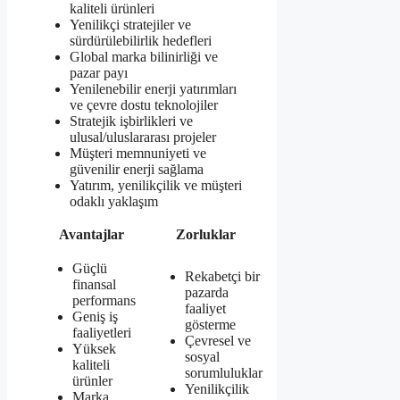
kaliteli ürünleri
Yenilikçi stratejiler ve
sürdürülebilirlik hedefleri
Global marka bilinirliği ve
pazar payı
Yenilenebilir enerji yatırımları
ve çevre dostu teknolojiler
Stratejik işbirlikleri ve
ulusal/uluslararası projeler
Müşteri memnuniyeti ve
güvenilir enerji sağlama
Yatırım, yenilikçilik ve müşteri
odaklı yaklaşım
Avantajlar
Zorluklar
Güçlü
Rekabetçi bir
finansal
pazarda
performans
faaliyet
Geniş iş
gösterme
faaliyetleri
Çevresel ve
Yüksek
sosyal
kaliteli
sorumluluklar
ürünler
Yenilikçilik
Marka