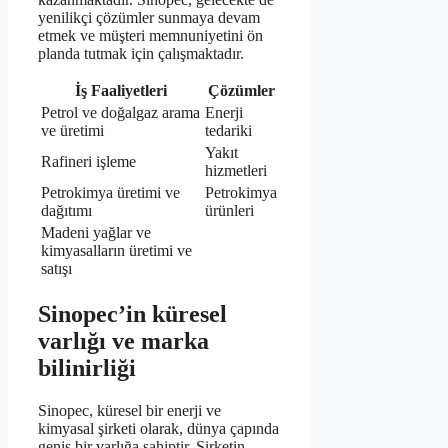
yenilikçi çözümler sunmaya devam
etmek ve müşteri memnuniyetini ön
planda tutmak için çalışmaktadır.
İş Faaliyetleri
Çözümler
Petrol ve doğalgaz arama
Enerji
ve üretimi
tedariki
Yakıt
Rafineri işleme
hizmetleri
Petrokimya üretimi ve
Petrokimya
dağıtımı
ürünleri
Madeni yağlar ve
kimyasalların üretimi ve
satışı
Sinopec’in küresel
varlığı ve marka
bilinirliği
Sinopec, küresel bir enerji ve
kimyasal şirketi olarak, dünya çapında
geniş bir varlığa sahiptir. Şirketin