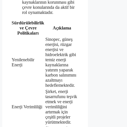
kaynaklarının korunması gibi
çevre konularında da aktif bir
rol oynamaktadır.
Sürdürülebilirlik
ve Çevre
Açıklama
Politikaları
Sinopec, güneş
enerjisi, rüzgar
enerjisi ve
hidroelektrik gibi
Yenilenebilir
temiz enerji
Enerji
kaynaklarına
yatırım yaparak
karbon salınımını
azaltmayı
hedeflemektedir.
Şirket, enerji
tasarrufunu teşvik
etmek ve enerji
Enerji Verimliliği
verimliliğini
artırmak için
çeşitli projeler
yürütmektedir.