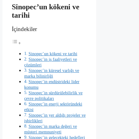
Sinopec’un kökeni ve
tarihi
İçindekiler
Sinopec’un kökeni ve tarihi
Sinopec’in iş faaliyetleri ve
çözümleri
Sinopec’in küresel varlığı ve
marka bilinirliği
Sinopec’in endüstrideki lider
konumu
Sinopec’in sürdürülebilirlik ve
çevre politikaları
Sinopec’in enerji sektöründeki
etkisi
Sinopec’in yer aldığı projeler ve
işbirlikleri
Sinopec’in marka değeri ve
müşteri memnuniyeti
Sinopec’in gelecekteki hedefleri