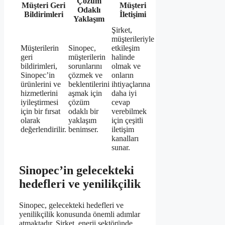
Çözüm
Müşteri Geri
Müşteri
Odaklı
Bildirimleri
İletişimi
Yaklaşım
Şirket,
müşterileriyle
Müşterilerin
Sinopec,
etkileşim
geri
müşterilerin
halinde
bildirimleri,
sorunlarını
olmak ve
Sinopec’in
çözmek ve
onların
ürünlerini ve
beklentilerini
ihtiyaçlarına
hizmetlerini
aşmak için
daha iyi
iyileştirmesi
çözüm
cevap
için bir fırsat
odaklı bir
verebilmek
olarak
yaklaşım
için çeşitli
değerlendirilir.
benimser.
iletişim
kanalları
sunar.
Sinopec’in gelecekteki
hedefleri ve yenilikçilik
Sinopec, gelecekteki hedefleri ve
yenilikçilik konusunda önemli adımlar
atmaktadır. Şirket, enerji sektöründe