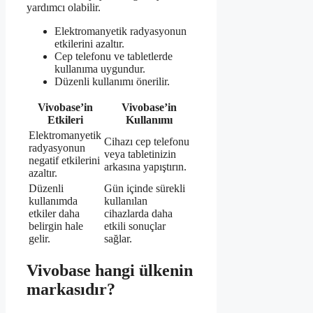
yardımcı olabilir.
Elektromanyetik radyasyonun
etkilerini azaltır.
Cep telefonu ve tabletlerde
kullanıma uygundur.
Düzenli kullanımı önerilir.
Vivobase’in
Vivobase’in
Etkileri
Kullanımı
Elektromanyetik
Cihazı cep telefonu
radyasyonun
veya tabletinizin
negatif etkilerini
arkasına yapıştırın.
azaltır.
Düzenli
Gün içinde sürekli
kullanımda
kullanılan
etkiler daha
cihazlarda daha
belirgin hale
etkili sonuçlar
gelir.
sağlar.
Vivobase hangi ülkenin
markasıdır?