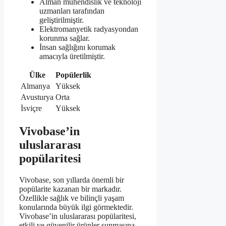
Alman mühendislik ve teknoloji
uzmanları tarafından
geliştirilmiştir.
Elektromanyetik radyasyondan
korunma sağlar.
İnsan sağlığını korumak
amacıyla üretilmiştir.
Ülke
Popülerlik
Almanya
Yüksek
Avusturya
Orta
İsviçre
Yüksek
Vivobase’in
uluslararası
popülaritesi
Vivobase, son yıllarda önemli bir
popülarite kazanan bir markadır.
Özellikle sağlık ve bilinçli yaşam
konularında büyük ilgi görmektedir.
Vivobase’in uluslararası popülaritesi,
etkili ve güvenilir ürünler sunmasına