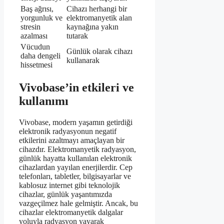
Baş ağrısı,
Cihazı herhangi bir
yorgunluk ve
elektromanyetik alan
stresin
kaynağına yakın
azalması
tutarak
Vücudun
Günlük olarak cihazı
daha dengeli
kullanarak
hissetmesi
Vivobase’in etkileri ve
kullanımı
Vivobase, modern yaşamın getirdiği
elektronik radyasyonun negatif
etkilerini azaltmayı amaçlayan bir
cihazdır. Elektromanyetik radyasyon,
günlük hayatta kullanılan elektronik
cihazlardan yayılan enerjilerdir. Cep
telefonları, tabletler, bilgisayarlar ve
kablosuz internet gibi teknolojik
cihazlar, günlük yaşantımızda
vazgeçilmez hale gelmiştir. Ancak, bu
cihazlar elektromanyetik dalgalar
yoluyla radyasyon yayarak