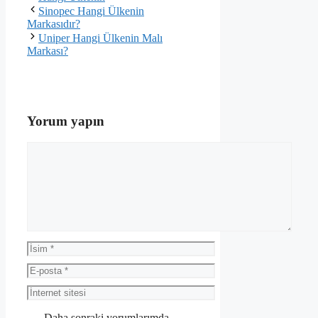
Sinopec Hangi Ülkenin
Markasıdır?
Uniper Hangi Ülkenin Malı
Markası?
Yorum yapın
Yorum
İsim
E-
posta
İnternet
sitesi
Daha sonraki yorumlarımda