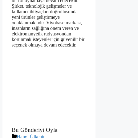
bir rol oynamaya devam edecektir.
Şirket, teknolojik gelişmeler ve
kullanıcı ihtiyaçları doğrultusunda
yeni ürünler geliştirmeye
odaklanmaktadır. Vivobase markası,
insanların sağlığına önem veren ve
elektromanyetik radyasyondan
korunmak isteyenler için güvenilir bir
seçenek olmaya devam edecektir.
Bu Gönderiyi Oyla
Kategoriler
Hangi Ülkenin