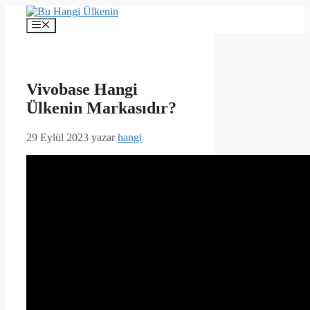
İçeriğe
atla
Menü
Vivobase Hangi
Ülkenin Markasıdır?
29 Eylül 2023
yazar
hangi