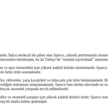
imdir. İtalya merkezli bir şirket olan Sparco, yüksek performanslı otomo
limesinden türetilmiştir, bu da Türkçe’de “ortadan kaybolmak” anlamına
ı ve spor otomobiller için yüksek kaliteli ürünler üretmektedir. Sparco,
çok farklı ürün sunmaktadır.
ler, eldivenler, yarış kıyafetleri ve daha pek çok ürün bulunmaktadır. B
üvenliğini artırmasını amaçlamaktadır. Sparco’nun üretim sürecinde en s
birçok otomobil yarışında tercih edilmektedir.
er ve otomobil yarışları için yüksek kaliteli ürünler üretir. Sparco’nun
ış bir marka haline getirmiştir.