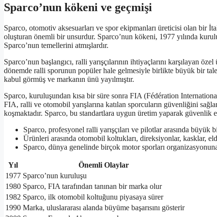
Sparco’nun kökeni ve geçmişi
Sparco, otomotiv aksesuarları ve spor ekipmanları üreticisi olan bir İ
oluşturan önemli bir unsurdur. Sparco’nun kökeni, 1977 yılında kuruluş
Sparco’nun temellerini atmışlardır.
Sparco’nun başlangıcı, ralli yarışçılarının ihtiyaçlarını karşılayan öze
dönemde ralli sporunun popüler hale gelmesiyle birlikte büyük bir talep
kabul görmüş ve markanın ünü yayılmıştır.
Sparco, kuruluşundan kısa bir süre sonra FIA (Fédération International
FIA, ralli ve otomobil yarışlarına katılan sporcuların güvenliğini sağl
koşmaktadır. Sparco, bu standartlara uygun üretim yaparak güvenlik e
Sparco, profesyonel ralli yarışçıları ve pilotlar arasında büyük b
Ürünleri arasında otomobil koltukları, direksiyonlar, kasklar, eld
Sparco, dünya genelinde birçok motor sporları organizasyonun
Yıl
Önemli Olaylar
1977
Sparco’nun kuruluşu
1980
Sparco, FIA tarafından tanınan bir marka olur
1982
Sparco, ilk otomobil koltuğunu piyasaya sürer
1990
Marka, uluslararası alanda büyüme başarısını gösterir