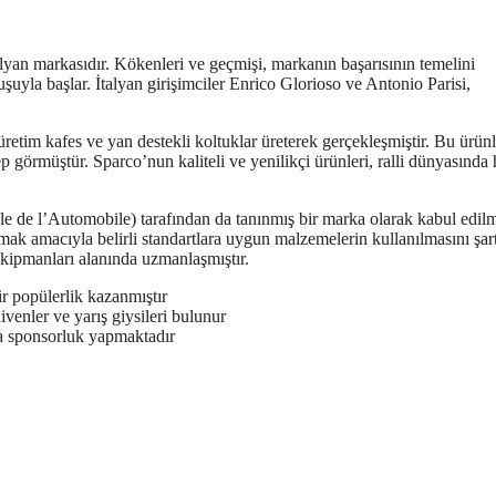
talyan markasıdır. Kökenleri ve geçmişi, markanın başarısının temelini
uyla başlar. İtalyan girişimciler Enrico Glorioso ve Antonio Parisi,
l üretim kafes ve yan destekli koltuklar üreterek gerçekleşmiştir. Bu ürünl
 görmüştür. Sparco’nun kaliteli ve yenilikçi ürünleri, ralli dünyasında 
e de l’Automobile) tarafından da tanınmış bir marka olarak kabul edilmi
amak amacıyla belirli standartlara uygun malzemelerin kullanılmasını şar
kipmanları alanında uzmanlaşmıştır.
ir popülerlik kazanmıştır
ivenler ve yarış giysileri bulunur
a sponsorluk yapmaktadır