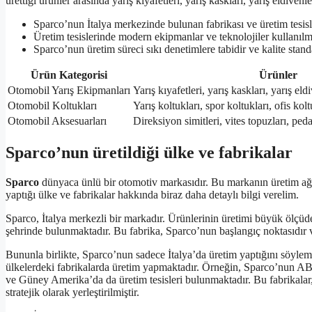
ürettiği ürünler arasında yarış kıyafetleri, yarış kaskları, yarış eldive
Sparco’nun İtalya merkezinde bulunan fabrikası ve üretim tesisle
Üretim tesislerinde modern ekipmanlar ve teknolojiler kullanılm
Sparco’nun üretim süreci sıkı denetimlere tabidir ve kalite standa
Ürün Kategorisi
Ürünler
Otomobil Yarış Ekipmanları
Yarış kıyafetleri, yarış kaskları, yarış eld
Otomobil Koltukları
Yarış koltukları, spor koltukları, ofis kolt
Otomobil Aksesuarları
Direksiyon simitleri, vites topuzları, pedal
Sparco’nun üretildiği ülke ve fabrikalar
Sparco
dünyaca ünlü bir otomotiv markasıdır. Bu markanın üretim ağı
yaptığı ülke ve fabrikalar hakkında biraz daha detaylı bilgi verelim.
Sparco, İtalya merkezli bir markadır. Ürünlerinin üretimi büyük ölçüde
şehrinde bulunmaktadır. Bu fabrika, Sparco’nun başlangıç noktasıdır 
Bununla birlikte, Sparco’nun sadece İtalya’da üretim yaptığını söyleme
ülkelerdeki fabrikalarda üretim yapmaktadır. Örneğin, Sparco’nun AB
ve Güney Amerika’da da üretim tesisleri bulunmaktadır. Bu fabrikalar, 
stratejik olarak yerleştirilmiştir.