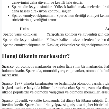
deneyimini daha güvenli ve keyifli hale getirir.
Sparco direksiyon simitleri: Yüksek kaliteli malzemelerden üre
daha hassas direksiyon kontrolü sağlar.
Sparco emniyet ekipmanları: Sparco’nun ürettiği emniyet kemer
sürücülerin güvenliğini artırır.
Ürün
Aç
Sparco yarış koltukları
Yarışçıların konforu ve güvenliği için öze
Sparco direksiyon simitleri
Yüksek kaliteli malzemelerden üretilen 
Sparco emniyet ekipmanları
Kasklar, eldivenler ve diğer ekipmanla
Hangi ülkenin markasıdır?
Sparco
, bir otomotiv markasıdır ve aslen İtalya’nın bir markasıdır. İ
bulunmaktadır. Sparco da, otomobil yarış ekipmanları, otomobil koltukla
markasıdır.
Sparco, 1977 yılında kurulmuştur ve başlangıçta otomobil yarışları iç
başlarda sadece İtalya’da bilinen bir marka olan Sparco, zamanla dünya
ülkede popülerdir ve otomobil yarışçıları ve otomobil meraklıları arası
Sparco, güvenlik ve kalite konusunda üst düzey bir itibara sahiptir. Ürü
üretilmektedir. Sparco’nun ürün yelpazesi geniş olsa da, her bir ür