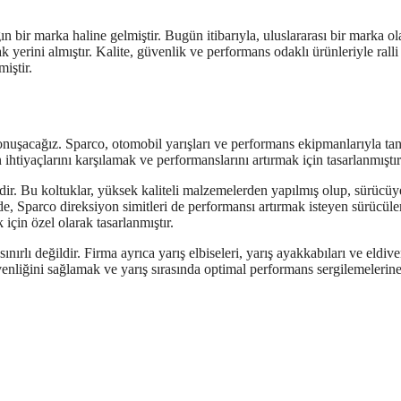
 bir marka haline gelmiştir. Bugün itibarıyla, uluslararası bir marka ol
yerini almıştır. Kalite, güvenlik ve performans odaklı ürünleriyle ralli
miştir.
nuşacağız. Sparco, otomobil yarışları ve performans ekipmanlarıyla ta
 ihtiyaçlarını karşılamak ve performanslarını artırmak için tasarlanmıştır
idir. Bu koltuklar, yüksek kaliteli malzemelerden yapılmış olup, sürücüy
, Sparco direksiyon simitleri de performansı artırmak isteyen sürücüler
 için özel olarak tasarlanmıştır.
nırlı değildir. Firma ayrıca yarış elbiseleri, yarış ayakkabıları ve eldive
venliğini sağlamak ve yarış sırasında optimal performans sergilemelerin