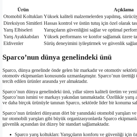
Ürün
Açıklama
Otomobil Koltukları
Yüksek kaliteli malzemelerden yapılmış, sürücüy
Direksiyon Simitleri
Hassas kontrol ve üstün tutuş için özel olarak tas
Yarış Elbiseleri
Yarışçıların güvenliğini sağlar ve optimal perform
Yarış Ayakkabıları
Yüksek performans ve konfor sağlamak üzere tas
Eldivenler
Sürüş deneyimini iyileştirmek ve güvenlik sağlam
Sparco’nun dünya genelindeki ünü
Sparco, dünya genelinde önde gelen bir markadır ve otomotiv sektöründ
otomotiv ekipmanları konusunda uzmanlaşmıştır. Sparco’nun ürettiği ürü
tercih edilen ürünler arasında yer almaktadır.
Sparco’nun dünya genelindeki ünü, yıllar süren kaliteli üretim ve yenili
Sparco’nun ismini ve markayı yakından tanımaktadır. Özellikle yarış ara
ve daha birçok ürünüyle tanınan Sparco, sektörde lider bir konuma sah
Sparco’nun ürünleri dünyanın dört bir yanındaki otomobil yarışları ve o
tur otomobili yarışları gibi büyük organizasyonlarda Sparco ekipmanl
güvenlik açısından üst düzey bir standart sağlamaktadır.
Sparco yarış koltukları: Yarışçıların konforu ve güvenliği için ö