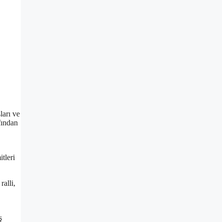
ları ve
fından
tleri
ralli,
ş