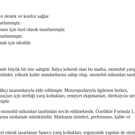
e destek ve konfor sağlar.
arlanmıştır.
ans için özel olarak tasarlanmıştır.
arlanmıştır.
ak için idealdir.
e büyük bir üne sahiptir. İtalya kökenli olan bu marka, otomobil yarış
nler, yüksek kalite standartlarına sahip olup, otomobil tutkunları tara
kçi tasarımlarıyla elde edilmiştir. Motorsporlarıyla ilgilenen herkes,
çları için ürettiği yarış koltukları, emniyet ekipmanları, direksiyon simi
iptir.
tomobil tutkunları tarafından tercih edilmektedir. Özellikle Formula 1, 
arına rastlamak mümkündür. Markanın ürünleri, performans, kalite ve
zel olarak tasarlanan Sparco yarış koltukları, ergonomik yapıları ile sürü