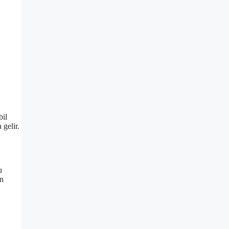
bil
 gelir.
u
on