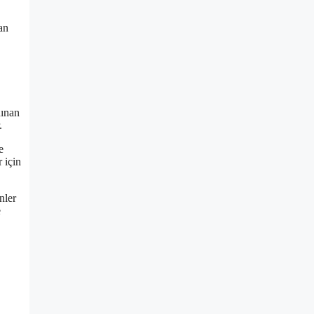
an
nınan
.
e
 için
nler
e