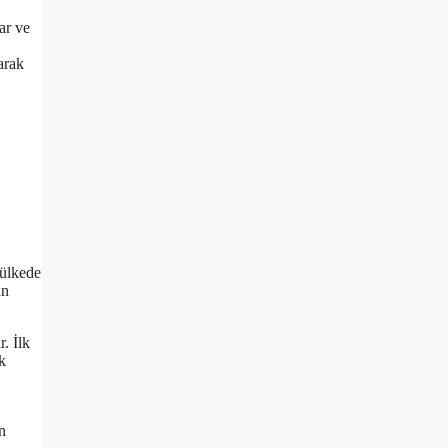
ar ve
arak
 ülkede
an
. İlk
k
n