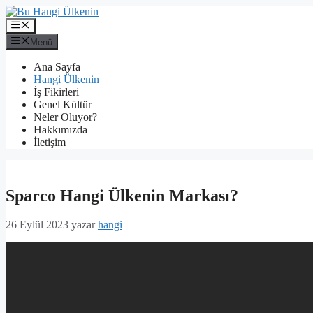
İçeriğe
atla
Menü
Menü
Ana Sayfa
Hangi Ülkenin
İş Fikirleri
Genel Kültür
Neler Oluyor?
Hakkımızda
İletişim
Sparco Hangi Ülkenin Markası?
26 Eylül 2023
yazar
hangi