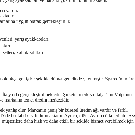
nleri, yarış ayakkabıları ve daha birçok ürün bulunmaktadır.
ri vardır.
aktadır.
rtlarına uygun olarak gerçekleştirilir.
ivenleri, yarış ayakkabıları
ukları
 setleri, koltuk kılıfları
 oldukça geniş bir şekilde dünya genelinde yayılmıştır. Sparco’nun üre
 İtalya’da gerçekleştirilmektedir. Şirketin merkezi İtalya’nın Volpiano
ve markanın temel üretim merkezidir.
k yanlış olur. Markanın geniş bir küresel üretim ağı vardır ve farklı
D’de bir fabrikası bulunmaktadır. Ayrıca, diğer Avrupa ülkelerinde, As
müşterilere daha hızlı ve daha etkili bir şekilde hizmet verebilmek için