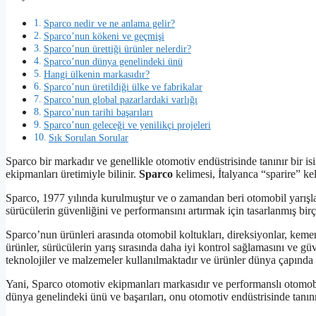
Sparco nedir ve ne anlama gelir?
Sparco’nun kökeni ve geçmişi
Sparco’nun ürettiği ürünler nelerdir?
Sparco’nun dünya genelindeki ünü
Hangi ülkenin markasıdır?
Sparco’nun üretildiği ülke ve fabrikalar
Sparco’nun global pazarlardaki varlığı
Sparco’nun tarihi başarıları
Sparco’nun geleceği ve yenilikçi projeleri
Sık Sorulan Sorular
Sparco bir markadır ve genellikle otomotiv endüstrisinde tanınır bir is
ekipmanları üretimiyle bilinir.
Sparco
kelimesi, İtalyanca “sparire” ke
Sparco, 1977 yılında kurulmuştur ve o zamandan beri otomobil yarışlar
sürücülerin güvenliğini ve performansını artırmak için tasarlanmış bir
Sparco’nun ürünleri arasında otomobil koltukları, direksiyonlar, kemer
ürünler, sürücülerin yarış sırasında daha iyi kontrol sağlamasını ve g
teknolojiler ve malzemeler kullanılmaktadır ve ürünler dünya çapında 
Yani, Sparco otomotiv ekipmanları markasıdır ve performanslı otomobill
dünya genelindeki ünü ve başarıları, onu otomotiv endüstrisinde tanınm