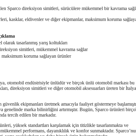
tilen Sparco direksiyon simitleri, sürücülere mükemmel bir kavrama sağl
leri, kasklar, eldivenler ve diğer ekipmanlar, maksimum koruma sağlay
ıklama
l olarak tasarlanmış yarış koltukları
direksiyon simitleri, mükemmel kavrama sağlar
rla maksimum koruma sağlayan ürünler
talya, otomobil endüstrisiyle ünlüdür ve birçok ünlü otomobil markası bu
rı, direksiyon simitleri ve diğer otomobil aksesuarları üreten bir İtaly
in güvenlik ekipmanları üretmek amacıyla faaliyet göstermeye başlamıştır
 genelinde marka bilinirliğini artırmıştır. Bugün, Sparco ürünleri birço
nda tercih edilen bir markadır.
nleri, yüksek standartları karşılamak için titizlikle tasarlanmakta ve
ünü mükemmel performans, dayanıklılık ve konfor sunmaktadır. Sparco’nu