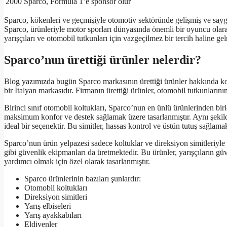
2000
Sparco, Formula 1’e sponsor olur
Sparco, kökenleri ve geçmişiyle otomotiv sektöründe gelişmiş ve saygın
Sparco, ürünleriyle motor sporları dünyasında önemli bir oyuncu olarak 
yarışçıları ve otomobil tutkunları için vazgeçilmez bir tercih haline gel
Sparco’nun ürettiği ürünler nelerdir?
Blog yazımızda bugün Sparco markasının ürettiği ürünler hakkında ko
bir İtalyan markasıdır. Firmanın ürettiği ürünler, otomobil tutkunlarının
Birinci sınıf otomobil koltukları, Sparco’nun en ünlü ürünlerinden bir
maksimum konfor ve destek sağlamak üzere tasarlanmıştır. Aynı şekilde
ideal bir seçenektir. Bu simitler, hassas kontrol ve üstün tutuş sağlamak
Sparco’nun ürün yelpazesi sadece koltuklar ve direksiyon simitleriyle sı
gibi güvenlik ekipmanları da üretmektedir. Bu ürünler, yarışçıların gü
yardımcı olmak için özel olarak tasarlanmıştır.
Sparco ürünlerinin bazıları şunlardır:
Otomobil koltukları
Direksiyon simitleri
Yarış elbiseleri
Yarış ayakkabıları
Eldivenler