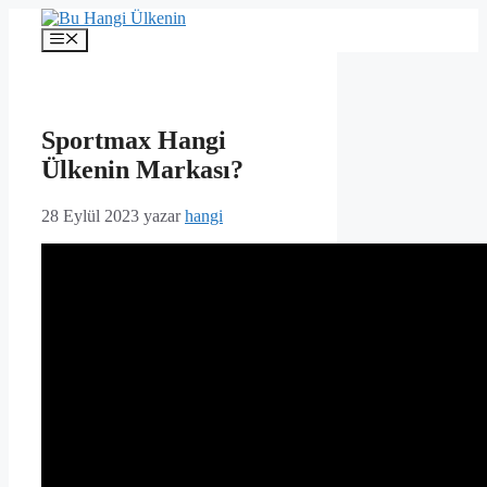
İçeriğe
atla
Menü
Sportmax Hangi
Ülkenin Markası?
28 Eylül 2023
yazar
hangi