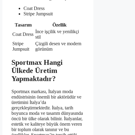
Coat Dress
Stripe Jumpsuit
Tasarım
Özellik
İnce işçilik ve yenilikçi
Coat Dress
stil
Stripe
Çizgili desen ve modern
Jumpsuit
görünüm
Sportmax Hangi
Ülkede Üretim
Yapmaktadır?
Sportmax markası, İtalyan moda
endüstrisinin önemli bir aktörüdür ve
üretimini İtalya’da
gerçekleştirmektedir. İtalya, tarih
boyunca moda ve tasarım dünyasında
öncü bir ülke olarak bilinir. İtalyanlar,
estetik ve kaliteye büyük önem veren
bir toplum olarak tanınır ve bu
özellikler, Sportmax’in tercih ettiği