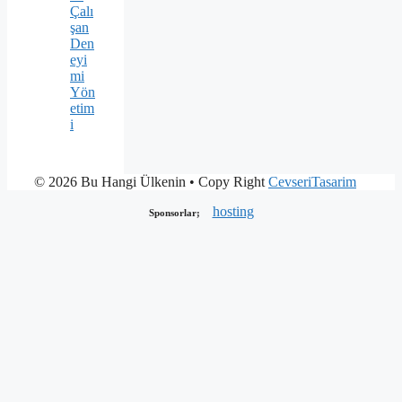
Çalı
şan
Den
eyi
mi
Yön
etim
i
© 2026 Bu Hangi Ülkenin
• Copy Right
CevseriTasarim
hosting
Sponsorlar;