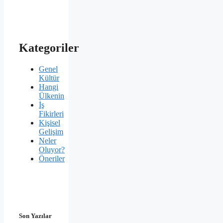
Kategoriler
Genel
Kültür
Hangi
Ülkenin
İş
Fikirleri
Kişisel
Gelişim
Neler
Oluyor?
Öneriler
Son Yazılar