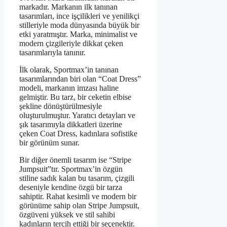
markadır. Markanın ilk tanınan
tasarımları, ince işçilikleri ve yenilikçi
stilleriyle moda dünyasında büyük bir
etki yaratmıştır. Marka, minimalist ve
modern çizgileriyle dikkat çeken
tasarımlarıyla tanınır.
İlk olarak, Sportmax’in tanınan
tasarımlarından biri olan “Coat Dress”
modeli, markanın imzası haline
gelmiştir. Bu tarz, bir ceketin elbise
şekline dönüştürülmesiyle
oluşturulmuştur. Yaratıcı detayları ve
şık tasarımıyla dikkatleri üzerine
çeken Coat Dress, kadınlara sofistike
bir görünüm sunar.
Bir diğer önemli tasarım ise “Stripe
Jumpsuit”tır. Sportmax’in özgün
stiline sadık kalan bu tasarım, çizgili
deseniyle kendine özgü bir tarza
sahiptir. Rahat kesimli ve modern bir
görünüme sahip olan Stripe Jumpsuit,
özgüveni yüksek ve stil sahibi
kadınların tercih ettiği bir seçenektir.