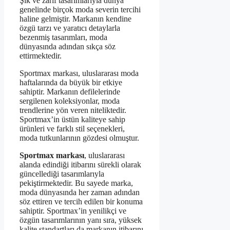
Şık ve zarif tasarımlarıyla dünya
genelinde birçok moda severin tercihi
haline gelmiştir. Markanın kendine
özgü tarzı ve yaratıcı detaylarla
bezenmiş tasarımları, moda
dünyasında adından sıkça söz
ettirmektedir.
Sportmax markası, uluslararası moda
haftalarında da büyük bir etkiye
sahiptir. Markanın defilelerinde
sergilenen koleksiyonlar, moda
trendlerine yön veren niteliktedir.
Sportmax’in üstün kaliteye sahip
ürünleri ve farklı stil seçenekleri,
moda tutkunlarının gözdesi olmuştur.
Sportmax markası
, uluslararası
alanda edindiği itibarını sürekli olarak
güncellediği tasarımlarıyla
pekiştirmektedir. Bu sayede marka,
moda dünyasında her zaman adından
söz ettiren ve tercih edilen bir konuma
sahiptir. Sportmax’in yenilikçi ve
özgün tasarımlarının yanı sıra, yüksek
kalite standartları da markanın itibarını