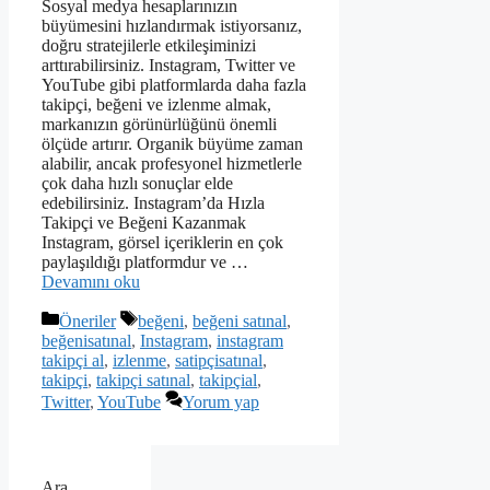
Sosyal medya hesaplarınızın
büyümesini hızlandırmak istiyorsanız,
doğru stratejilerle etkileşiminizi
arttırabilirsiniz. Instagram, Twitter ve
YouTube gibi platformlarda daha fazla
takipçi, beğeni ve izlenme almak,
markanızın görünürlüğünü önemli
ölçüde artırır. Organik büyüme zaman
alabilir, ancak profesyonel hizmetlerle
çok daha hızlı sonuçlar elde
edebilirsiniz. Instagram’da Hızla
Takipçi ve Beğeni Kazanmak
Instagram, görsel içeriklerin en çok
paylaşıldığı platformdur ve …
Devamını oku
Kategoriler
Etiketler
Öneriler
beğeni
,
beğeni satınal
,
beğenisatınal
,
Instagram
,
instagram
takipçi al
,
izlenme
,
satipçisatınal
,
takipçi
,
takipçi satınal
,
takipçial
,
Twitter
,
YouTube
Yorum yap
Ara