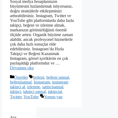
Sosyal medya hesaplarınızın
büyümesini hızlandırmak istiyorsanız,
doğru stratejilerle etkileşiminizi
arttırabilirsiniz. Instagram, Twitter ve
YouTube gibi platformlarda daha fazla
takipçi, beğeni ve izlenme almak,
markanızın görünürlüğünü önemli
ölçüde artırır. Organik büyüme zaman
alabilir, ancak profesyonel hizmetlerle
çok daha hızlı sonuçlar elde
edebilirsiniz. Instagram’da Hızla
Takipçi ve Beğeni Kazanmak
Instagram, görsel içeriklerin en çok
paylaşıldığı platformdur ve …
Devamını oku
Kategoriler
Etiketler
Öneriler
beğeni
,
beğeni satınal
,
beğenisatınal
,
Instagram
,
instagram
takipçi al
,
izlenme
,
satipçisatınal
,
takipçi
,
takipçi satınal
,
takipçial
,
Twitter
,
YouTube
Yorum yap
Ara