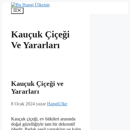
İçeriğe
atla
Menü
Kauçuk Çiçeği
Ve Yararları
Kauçuk Çiçeği ve
Yararları
8 Ocak 2024
yazar
HangiUlke
Kauçuk çiçeği, ev bitkileri arasında
doğal güzelliğiyle tam bir dekoratif
öğedir. Parlak yeşil yaprakları ve kalın