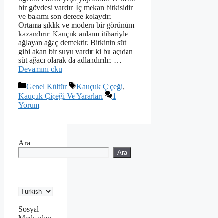
bir gövdesi vardır. İç mekan bitkisidir
ve bakımı son derece kolaydır.
Ortama şıklık ve modern bir görünüm
kazandırır. Kauçuk anlamı itibariyle
ağlayan ağaç demektir. Bitkinin süt
gibi akan bir suyu vardır ki bu açıdan
süt ağacı olarak da adlandırılır. …
Devamını oku
Kategoriler
Etiketler
Genel Kültür
Kauçuk Çiçeği
,
Kauçuk Çiçeği Ve Yararları
1
Yorum
Ara
Ara
Sosyal
Medyadan