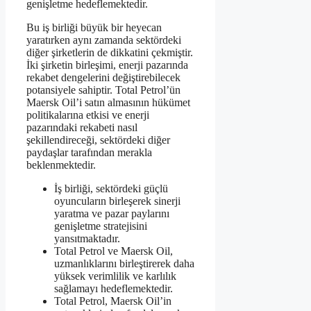
genişletme hedeflemektedir.
Bu iş birliği büyük bir heyecan
yaratırken aynı zamanda sektördeki
diğer şirketlerin de dikkatini çekmiştir.
İki şirketin birleşimi, enerji pazarında
rekabet dengelerini değiştirebilecek
potansiyele sahiptir. Total Petrol’ün
Maersk Oil’i satın almasının hükümet
politikalarına etkisi ve enerji
pazarındaki rekabeti nasıl
şekillendireceği, sektördeki diğer
paydaşlar tarafından merakla
beklenmektedir.
İş birliği, sektördeki güçlü
oyuncuların birleşerek sinerji
yaratma ve pazar paylarını
genişletme stratejisini
yansıtmaktadır.
Total Petrol ve Maersk Oil,
uzmanlıklarını birleştirerek daha
yüksek verimlilik ve karlılık
sağlamayı hedeflemektedir.
Total Petrol, Maersk Oil’in