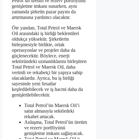
Petrol’ün üretim ve rezerv portföyünü
genişletme imkanı sunarken, aynı
zamanda şirketin pazar payını da
artırmasına yardımcı olacaktır.
Öte yandan, Total Petrol ve Maersk
Oil arasındaki iş birliği beklentileri
oldukça yüksektir. Şirketlerin
birleşmesiyle birlikte, ortak
operasyonlar ve projeler daha da
güçlenecektir. Böylece, enerji
sektöründeki uzmanlıklarını birleştiren
Total Petrol ve Maersk Oil, daha
verimli ve rekabetçi bir yapıya sahip
olacaklardır. Ayrıca, bu iş birliği
sayesinde yeni fırsatlar
keşfedilebilecek ve iş hacmi daha da
genişletilebilecektir.
Total Petrol’ün Maersk Oil’i
satın almasıyla sektördeki
rekabet artacak.
Anlaşma, Total Petrol’ün üretim
ve rezerv portföyünü
genişletme imkanı sağlayacak.
Total Petrol ve Maersk Oil iş