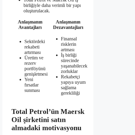
birliğiyle daha verimli bir yapı
oluşturulacak.
Anlaşmanın
Anlaşmanın
Avantajları
Dezavantajları
Finansal
Sektördeki
risklerin
rekabeti
artması
artırması
İş birliği
Üretim ve
sürecinde
rezerv
yaşanabilecek
portföyünü
zorluklar
genişletmesi
Rekabetçi
Yeni
yapıya uyum
fırsatlar
sağlama
sunması
gerekliliği
Total Petrol’ün Maersk
Oil şirketini satın
almadaki motivasyonu