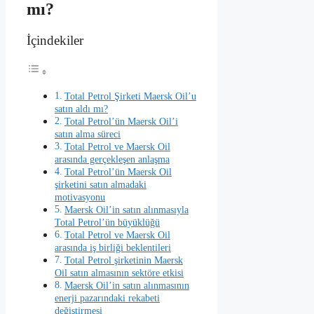
mı?
İçindekiler
Total Petrol Şirketi Maersk Oil’u
satın aldı mı?
Total Petrol’ün Maersk Oil’i
satın alma süreci
Total Petrol ve Maersk Oil
arasında gerçekleşen anlaşma
Total Petrol’ün Maersk Oil
şirketini satın almadaki
motivasyonu
Maersk Oil’in satın alınmasıyla
Total Petrol’ün büyüklüğü
Total Petrol ve Maersk Oil
arasında iş birliği beklentileri
Total Petrol şirketinin Maersk
Oil satın almasının sektöre etkisi
Maersk Oil’in satın alınmasının
enerji pazarındaki rekabeti
değiştirmesi