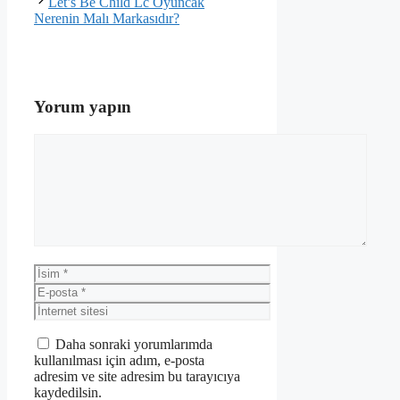
Let’s Be Child Lc Oyuncak
Nerenin Malı Markasıdır?
Yorum yapın
Yorum
İsim
E-
posta
İnternet
sitesi
Daha sonraki yorumlarımda
kullanılması için adım, e-posta
adresim ve site adresim bu tarayıcıya
kaydedilsin.