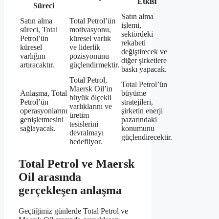
Etkisi
Süreci
Satın alma
Satın alma
Total Petrol’ün
işlemi,
süreci, Total
motivasyonu,
sektördeki
Petrol’ün
küresel varlık
rekabeti
küresel
ve liderlik
değiştirecek ve
varlığını
pozisyonunu
diğer şirketlere
artıracaktır.
güçlendirmektir.
baskı yapacak.
Total Petrol,
Total Petrol’ün
Maersk Oil’in
Anlaşma, Total
büyüme
büyük ölçekli
Petrol’ün
stratejileri,
varlıklarını ve
operasyonlarını
şirketin enerji
üretim
genişletmesini
pazarındaki
tesislerini
sağlayacak.
konumunu
devralmayı
güçlendirecektir.
hedefliyor.
Total Petrol ve Maersk
Oil arasında
gerçekleşen anlaşma
Geçtiğimiz günlerde Total Petrol ve