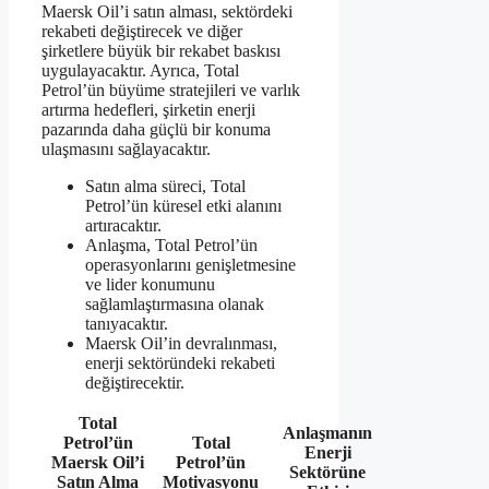
Maersk Oil’i satın alması, sektördeki
rekabeti değiştirecek ve diğer
şirketlere büyük bir rekabet baskısı
uygulayacaktır. Ayrıca, Total
Petrol’ün büyüme stratejileri ve varlık
artırma hedefleri, şirketin enerji
pazarında daha güçlü bir konuma
ulaşmasını sağlayacaktır.
Satın alma süreci, Total
Petrol’ün küresel etki alanını
artıracaktır.
Anlaşma, Total Petrol’ün
operasyonlarını genişletmesine
ve lider konumunu
sağlamlaştırmasına olanak
tanıyacaktır.
Maersk Oil’in devralınması,
enerji sektöründeki rekabeti
değiştirecektir.
Total
Anlaşmanın
Petrol’ün
Total
Enerji
Maersk Oil’i
Petrol’ün
Sektörüne
Satın Alma
Motivasyonu