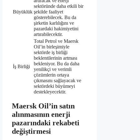
artıracak ve enerji
sektöründe daha etkili bir
Büyüklük
şekilde faaliyet
gösterebilecek. Bu da
şirketin karlılığını ve
pazardaki hakimiyetini
artırabilecektir.
Total Petrol ve Maersk
Oil’in birleşimiyle
sektörde iş birliği
beklentilerinin artması
bekleniyor. Bu da daha
İş Birliği
yenilikçi ve verimli
çözümlerin ortaya
çıkmasını sağlayacak ve
sektördeki büyümeyi
destekleyecektir.
Maersk Oil’in satın
alınmasının enerji
pazarındaki rekabeti
değiştirmesi