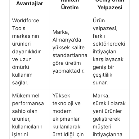
Avantajlar
Üretim
Yelpazesi
Worldforce
Ürün
Tools
yelpazesi,
Marka,
markasının
farklı
Almanya’da
ürünleri
sektörlerdeki
yüksek kalite
dayanıklıdır
ihtiyaçları
standartlarına
ve uzun
karşılayacak
göre üretim
ömürlü
geniş bir
yapmaktadır.
kullanım
çeşitlilik
sağlar.
sunar.
Mükemmel
Yüksek
Marka,
performansa
teknoloji ve
sürekli olarak
sahip olan
modern
yeni ürünler
ürünler,
ekipmanlar
geliştirerek
kullanıcıların
kullanılarak
müşteri
işlerini
üretildiği için
ihtiyaçlarına