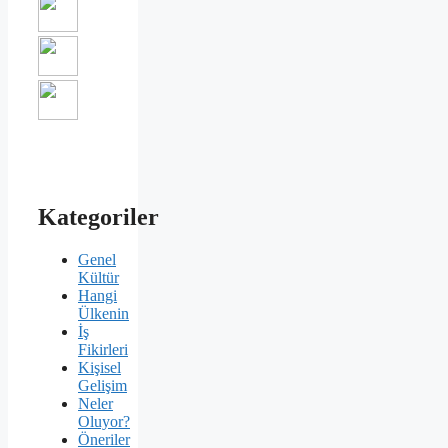
Kategoriler
Genel
Kültür
Hangi
Ülkenin
İş
Fikirleri
Kişisel
Gelişim
Neler
Oluyor?
Öneriler