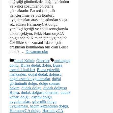
değiştiği günümüzde, doğal görünüm
ve kalıcı çözümler ön plana
çıkmaktadır. Bu noktada, cilt
gençleştirme ve yüz kontürü
uygulamaları arasında adından sıkça
söz ettiren HarmonyCA dolgu,
yenilikçi içeriği ve etkili sonuçlarıyla
dikkat çekiyor. Peki, HarmonyCA
dolgu nedir? Kimler için uygundur?
Özellikle son zamanlarda en çok
araştırılan konulardan biri olan Bursa
dudak …
Devamını oku
Kategoriler
Etiketler
Genel Kültür
,
Öneriler
anti-aging
dolgu
,
Bursa dudak dolgu
,
Bursa
estetik klinikleri
,
Bursa güzellik
merkezleri
,
doğal dudak dolgusu
,
doğal estetik uygulamalar
,
doğal
görünümlü dolgu
,
dolgu sonrası
bakım
,
dudak dolgu
,
dudak dolgusu
Bursa
,
dudak dolgusu önerileri
,
dudak
kenarı dolgu
,
estetik dolgu
uygulamaları
,
güvenilir dolgu
uygulaması
,
hacim kazandıran dolgu
,
HarmonyCA dolgu
,
HarmonyCA