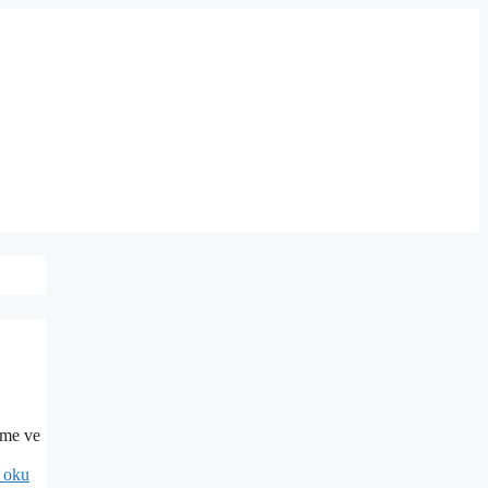
rme ve
 oku