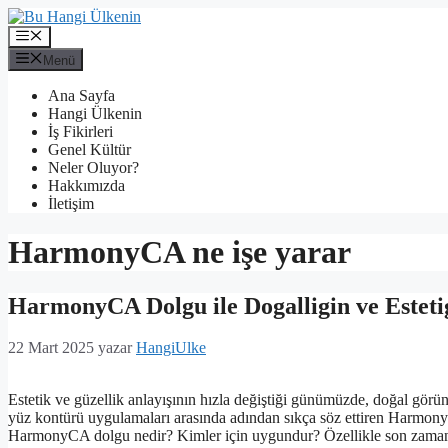
İçeriğe
atla
Menü
Menü
Ana Sayfa
Hangi Ülkenin
İş Fikirleri
Genel Kültür
Neler Oluyor?
Hakkımızda
İletişim
HarmonyCA ne işe yarar
HarmonyCA Dolgu ile Dogalligin ve Estet
22 Mart 2025
yazar
HangiUlke
Estetik ve güzellik anlayışının hızla değiştiği günümüzde, doğal görü
yüz kontürü uygulamaları arasında adından sıkça söz ettiren HarmonyCA
HarmonyCA dolgu nedir? Kimler için uygundur? Özellikle son zamanl