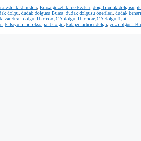
sa estetik klinikleri
,
Bursa güzellik merkezleri
,
doğal dudak dolgusu
,
d
dak dolgu
,
dudak dolgusu Bursa
,
dudak dolgusu önerileri
,
dudak kenarı
kazandıran dolgu
,
HarmonyCA dolgu
,
HarmonyCA dolgu fiyat
,
ir
,
kalsiyum hidroksiapatit dolgu
,
kolajen artırıcı dolgu
,
yüz dolgusu Bu