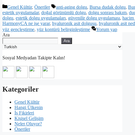
Kategoriler
Etiketler
Genel Kültür
,
Öneriler
anti-aging dolgu
,
Bursa dudak dolgu
,
Bur
estetik uygulamalar
,
doğal görünümlü dolgu
,
dolgu sonrası bakım
,
du
dolgu
,
estetik dolgu uygulamaları
,
güvenilir dolgu uygulaması
,
hacim 
HarmonyCA ne işe yarar
,
hyaluronik asit dolgusu
,
hyaluronik asit ned
yüz gençleştirme
,
yüz kontürü belirginleştirme
Yorum yap
Ara
Ara
Sosyal Medyadan Takipte Kalın!
Kategoriler
Genel Kültür
Hangi Ülkenin
İş Fikirleri
Kişisel Gelişim
Neler Oluyor?
Öneriler