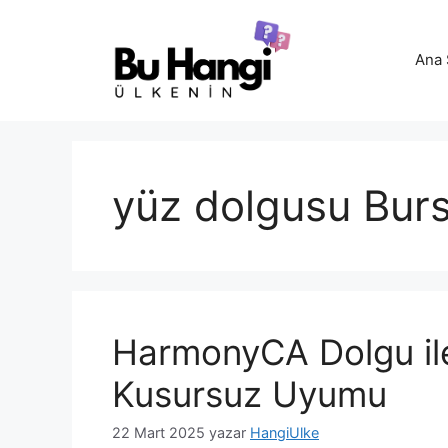
İçeriğe
atla
Ana 
yüz dolgusu Bur
HarmonyCA Dolgu ile 
Kusursuz Uyumu
22 Mart 2025
yazar
HangiUlke