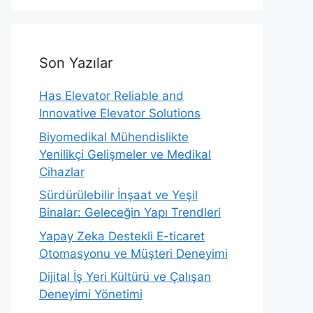
Son Yazılar
Has Elevator Reliable and
Innovative Elevator Solutions
Biyomedikal Mühendislikte
Yenilikçi Gelişmeler ve Medikal
Cihazlar
Sürdürülebilir İnşaat ve Yeşil
Binalar: Geleceğin Yapı Trendleri
Yapay Zeka Destekli E-ticaret
Otomasyonu ve Müşteri Deneyimi
Dijital İş Yeri Kültürü ve Çalışan
Deneyimi Yönetimi