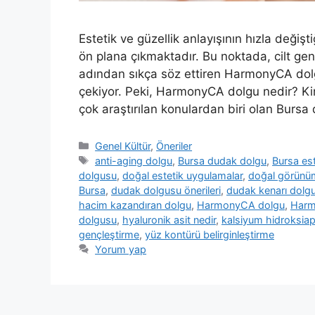
Estetik ve güzellik anlayışının hızla deği
ön plana çıkmaktadır. Bu noktada, cilt ge
adından sıkça söz ettiren HarmonyCA dolgu, 
çekiyor. Peki, HarmonyCA dolgu nedir? Ki
çok araştırılan konulardan biri olan Burs
Kategoriler
Genel Kültür
,
Öneriler
Etiketler
anti-aging dolgu
,
Bursa dudak dolgu
,
Bursa este
dolgusu
,
doğal estetik uygulamalar
,
doğal görünü
Bursa
,
dudak dolgusu önerileri
,
dudak kenarı dolg
hacim kazandıran dolgu
,
HarmonyCA dolgu
,
Harm
dolgusu
,
hyaluronik asit nedir
,
kalsiyum hidroksiap
gençleştirme
,
yüz kontürü belirginleştirme
Yorum yap