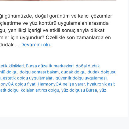
ştiği günümüzde, doğal görünüm ve kalıcı çözümler
nçleştirme ve yüz kontürü uygulamaları arasında
yenilikçi içeriği ve etkili sonuçlarıyla dikkat
mler için uygundur? Özellikle son zamanlarda en
a dudak …
Devamını oku
tik klinikleri
,
Bursa güzellik merkezleri
,
doğal dudak
mlü dolgu
,
dolgu sonrası bakım
,
dudak dolgu
,
dudak dolgusu
u
,
estetik dolgu uygulamaları
,
güvenilir dolgu uygulaması
,
onyCA dolgu fiyat
,
HarmonyCA ne işe yarar
,
hyaluronik asit
atit dolgu
,
kolajen artırıcı dolgu
,
yüz dolgusu Bursa
,
yüz