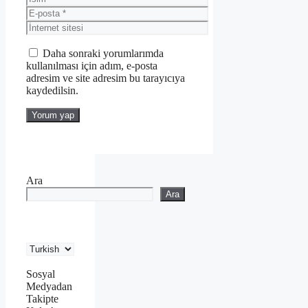
E-
posta
İnternet
sitesi
Daha sonraki yorumlarımda
kullanılması için adım, e-posta
adresim ve site adresim bu tarayıcıya
kaydedilsin.
Ara
Ara
Sosyal
Medyadan
Takipte