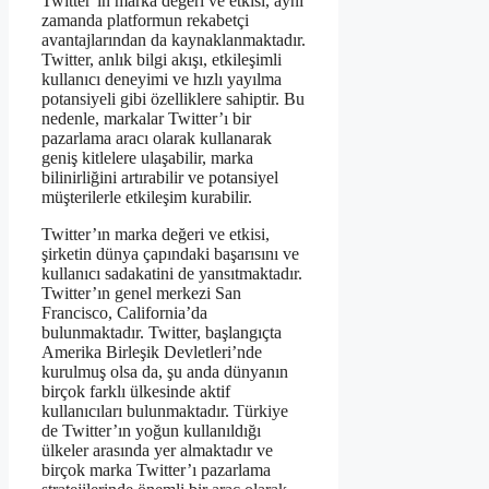
Twitter’ın marka değeri ve etkisi, aynı
zamanda platformun rekabetçi
avantajlarından da kaynaklanmaktadır.
Twitter, anlık bilgi akışı, etkileşimli
kullanıcı deneyimi ve hızlı yayılma
potansiyeli gibi özelliklere sahiptir. Bu
nedenle, markalar Twitter’ı bir
pazarlama aracı olarak kullanarak
geniş kitlelere ulaşabilir, marka
bilinirliğini artırabilir ve potansiyel
müşterilerle etkileşim kurabilir.
Twitter’ın marka değeri ve etkisi,
şirketin dünya çapındaki başarısını ve
kullanıcı sadakatini de yansıtmaktadır.
Twitter’ın genel merkezi San
Francisco, California’da
bulunmaktadır. Twitter, başlangıçta
Amerika Birleşik Devletleri’nde
kurulmuş olsa da, şu anda dünyanın
birçok farklı ülkesinde aktif
kullanıcıları bulunmaktadır. Türkiye
de Twitter’ın yoğun kullanıldığı
ülkeler arasında yer almaktadır ve
birçok marka Twitter’ı pazarlama