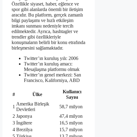
Özellikle siyaset, haber, eğlence ve
spor gibi alanlarda önemli bir iletişim
aracıdır. Bu platform, gerçek zamanlı
bilgi paylaşımı ve hızlı etkileşim
imkanı sunması nedeniyle tercih
edilmektedir. Ayrıca, hashtagler ve
trendler gibi özellikleriyle
konuşmaların belirli bir konu etrafında
birleşmesini sağlamaktadır.
Twitter’ın kuruluş yılı: 2006
Twitter’ın kuruluş amacı:
Mesajlaşma platformu olmak
Twitter’ın genel merkezi: San
Francisco, Kaliforniya, ABD
Kullanıcı
#
Ülke
Sayısı
Amerika Birleşik
1
58,7 milyon
Devletleri
2
Japonya
47,4 milyon
3
İngiltere
16,5 milyon
4
Brezilya
15,7 milyon
5
Türkiye
13,7 milyon