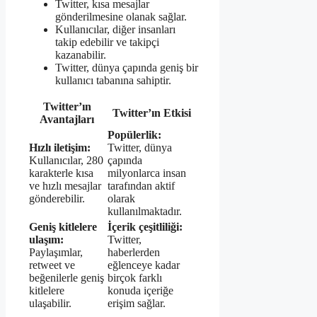
Twitter, kısa mesajlar
gönderilmesine olanak sağlar.
Kullanıcılar, diğer insanları
takip edebilir ve takipçi
kazanabilir.
Twitter, dünya çapında geniş bir
kullanıcı tabanına sahiptir.
Twitter’ın
Twitter’ın Etkisi
Avantajları
Popülerlik:
Hızlı iletişim:
Twitter, dünya
Kullanıcılar, 280
çapında
karakterle kısa
milyonlarca insan
ve hızlı mesajlar
tarafından aktif
gönderebilir.
olarak
kullanılmaktadır.
Geniş kitlelere
İçerik çeşitliliği:
ulaşım:
Twitter,
Paylaşımlar,
haberlerden
retweet ve
eğlenceye kadar
beğenilerle geniş
birçok farklı
kitlelere
konuda içeriğe
ulaşabilir.
erişim sağlar.