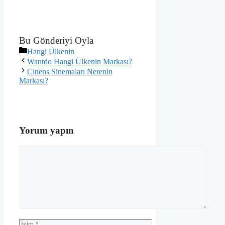
Bu Gönderiyi Oyla
Kategoriler
Hangi Ülkenin
Wantdo Hangi Ülkenin Markası?
Cinens Sinemaları Nerenin
Markası?
Yorum yapın
Yorum
İsim